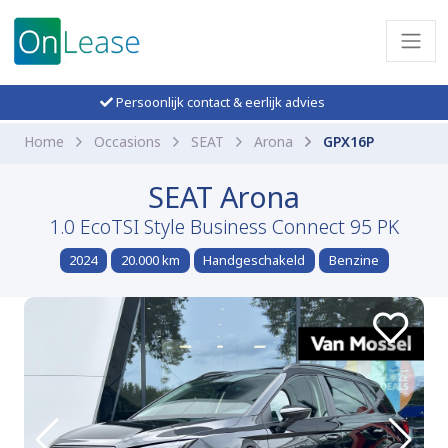
Persoonlijk contact & eerlijk advies
Home
Occasions
SEAT
Arona
GPX16P
SEAT Arona
1.0 EcoTSI Style Business Connect 95 PK
2024
20.000 km
Handgeschakeld
Benzine