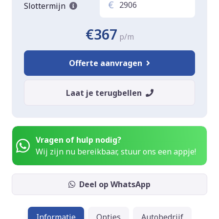
€
Slottermijn
€367
p/m
Offerte aanvragen
Laat je terugbellen
Vragen of hulp nodig?
Wij zijn nu bereikbaar, stuur ons een appje!
Deel op WhatsApp
Informatie
Opties
Autobedrijf