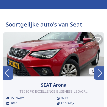
Soortgelijke auto's van Seat
Marge
SEAT Arona
TSI 95PK EXCELLENCE BUSINESS LED/CR...
25.094 km
97 PK
2020
€ 15.745,-