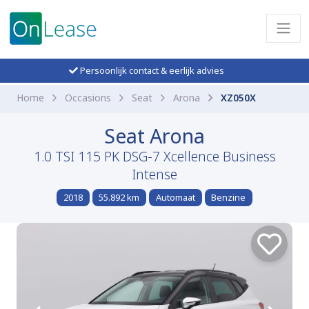
Persoonlijk contact & eerlijk advies
Home
Occasions
Seat
Arona
XZ050X
Seat Arona
1.0 TSI 115 PK DSG-7 Xcellence Business
Intense
2018
55.892 km
Automaat
Benzine