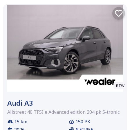
BTW
Audi A3
Allstreet 40 TFSI e Advanced edition 204 pk S-tronic
15 km
150 PK
2026
€ 52.955,-