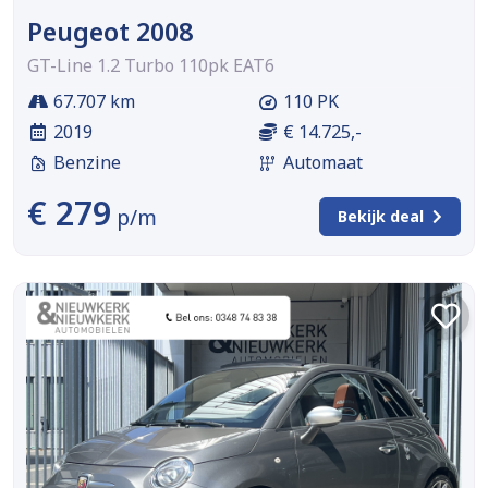
Peugeot 2008
GT-Line 1.2 Turbo 110pk EAT6
67.707 km
110 PK
2019
€ 14.725,-
Benzine
Automaat
€ 279
p/m
Bekijk deal