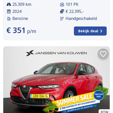
25.309 km
101 PK
2024
€ 22.395,-
Benzine
Handgeschakeld
€ 351
p/m
Bekijk deal
BTW