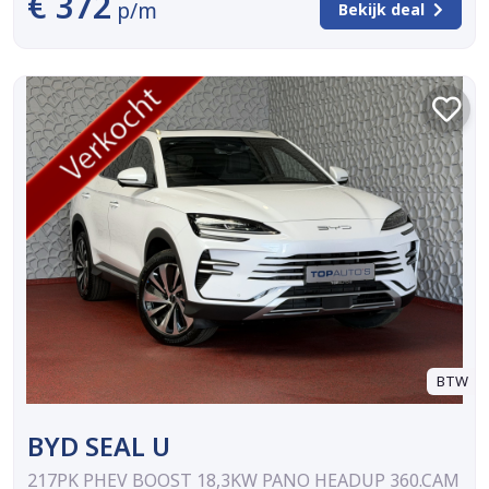
€ 372
p/m
Bekijk deal
BTW
BYD SEAL U
217PK PHEV BOOST 18,3KW PANO HEADUP 360.CAM