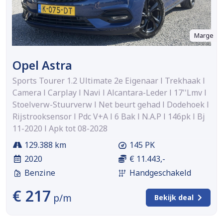
Marge
Opel Astra
Sports Tourer 1.2 Ultimate 2e Eigenaar l Trekhaak l
Camera l Carplay l Navi l Alcantara-Leder l 17''Lmv l
Stoelverw-Stuurverw l Net beurt gehad l Dodehoek l
Rijstrooksensor l Pdc V+A l 6 Bak l N.A.P l 146pk l Bj
11-2020 l Apk tot 08-2028
129.388 km
145 PK
2020
€ 11.443,-
Benzine
Handgeschakeld
€ 217
p/m
Bekijk deal