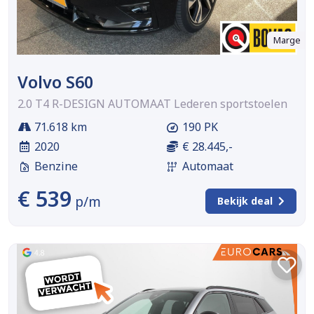
Marge
Volvo S60
2.0 T4 R-DESIGN AUTOMAAT Lederen sportstoelen
71.618 km
190 PK
2020
€ 28.445,-
Benzine
Automaat
€ 539
p/m
Bekijk deal