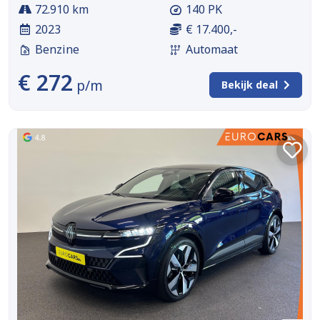
72.910 km
140 PK
2023
€ 17.400,-
Benzine
Automaat
€ 272
p/m
Bekijk deal