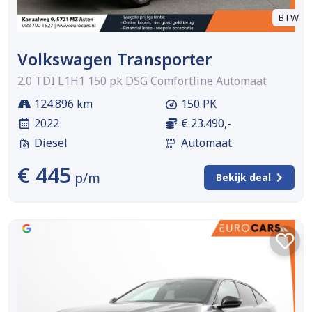
BTW
Volkswagen Transporter
2.0 TDI L1H1 150 pk DSG Comfortline Automaat
124.896 km
150 PK
2022
€ 23.490,-
Diesel
Automaat
€ 445
p/m
Bekijk deal