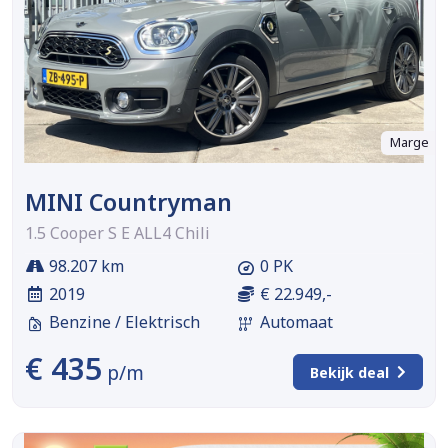
Marge
MINI Countryman
1.5 Cooper S E ALL4 Chili
98.207 km
0 PK
2019
€ 22.949,-
Benzine / Elektrisch
Automaat
€ 435
p/m
Bekijk deal