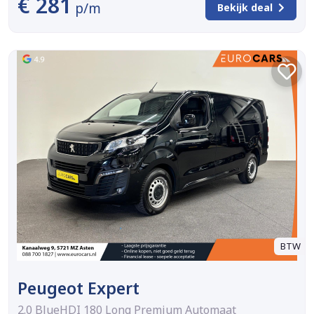
€ 281
p/m
Bekijk deal
BTW
Peugeot Expert
2.0 BlueHDI 180 Long Premium Automaat