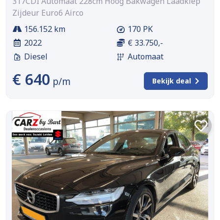
317CDI Automaat 228cm Hoog Bakwagen Laadklep
Zijdeur Euro6 Airco
156.152 km
170 PK
2022
€ 33.750,-
Diesel
Automaat
€ 640
p/m
Bekijk deal