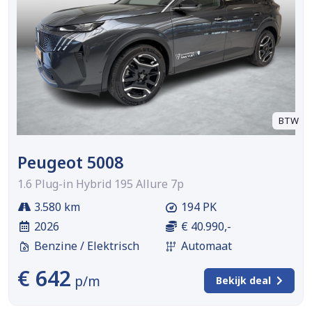
BTW
Peugeot 5008
1.6 Plug-in Hybrid 195 Allure 7p
3.580 km
194 PK
2026
€ 40.990,-
Benzine / Elektrisch
Automaat
€ 642
p/m
Bekijk deal