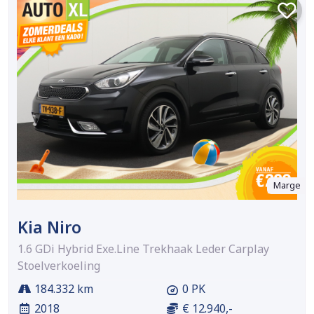
Marge
Kia Niro
1.6 GDi Hybrid Exe.Line Trekhaak Leder Carplay
Stoelverkoeling
184.332 km
0 PK
2018
€ 12.940,-