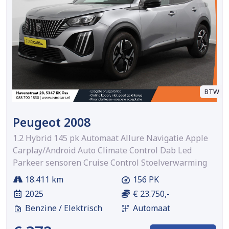
BTW
Peugeot 2008
1.2 Hybrid 145 pk Automaat Allure Navigatie Apple
Carplay/Android Auto Climate Control Dab Led
Parkeer sensoren Cruise Control Stoelverwarming
18.411 km
156 PK
2025
€ 23.750,-
Benzine / Elektrisch
Automaat