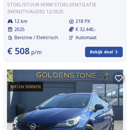
STOEL/STUUR VERW STOEL.VENTILATIE
INFINITY/AUDIO 12/2025
12 km
218 PK
2025
€ 32.440,-
Benzine / Elektrisch
Automaat
€ 508
p/m
Bekijk deal