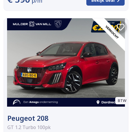
p/m
Bekijk deal
BTW
Peugeot 208
GT 1.2 Turbo 100pk