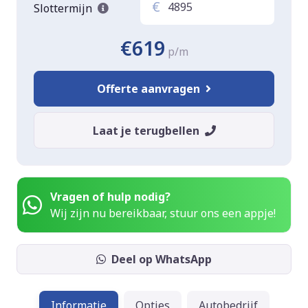
€
Slottermijn
€619
p/m
Offerte aanvragen
Laat je terugbellen
Vragen of hulp nodig?
Wij zijn nu bereikbaar, stuur ons een appje!
Deel op WhatsApp
Informatie
Opties
Autobedrijf