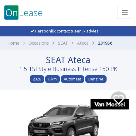
Persoonlijk contact & eerlijk advies
Home
Occasions
SEAT
Ateca
231956
SEAT Ateca
1.5 TSI Style Business Intense 150 PK
2026
6 km
Automaat
Benzine