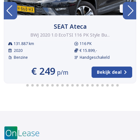
BTW
SEAT Ateca
BWJ 2020 1.0 EcoTSI 116 PK Style Bu...
131.887 km
116 PK
2020
€ 15.899,-
Benzine
Handgeschakeld
€ 249
p/m
Bekijk deal