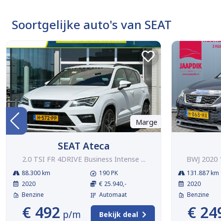
Soortgelijke auto's van SEAT
Marge
SEAT Ateca
2.0 TSI FR 4DRIVE Business Intense ...
BWJ 2020 1
88.300 km
190 PK
131.887 km
2020
€ 25.940,-
2020
Benzine
Automaat
Benzine
€ 492
€ 24
p/m
Bekijk deal