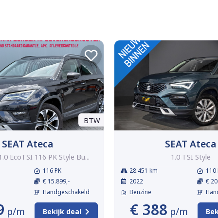
BTW
SEAT Ateca
SEAT Ateca
.0 EcoTSI 116 PK Style Bu...
1.0 TSI Style
116 PK
28.451 km
110 
€ 15.899,-
2022
€ 20
Handgeschakeld
Benzine
Han
9
€ 388
p/m
p/m
Bekijk deal
Bek