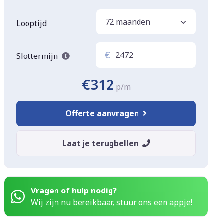
Looptijd
€
Slottermijn
€312
p/m
Offerte aanvragen
Laat je terugbellen
Vragen of hulp nodig?
Wij zijn nu bereikbaar, stuur ons een appje!