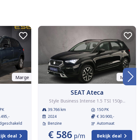
Marge
Marge
SEAT Ateca
Style Business Intense 1.5 TSI 150p...
PK
39.766 km
150 PK
.495,-
2024
€ 30.900,-
dgeschakeld
Benzine
Automaat
€ 586
p/m
ijk deal
Bekijk deal