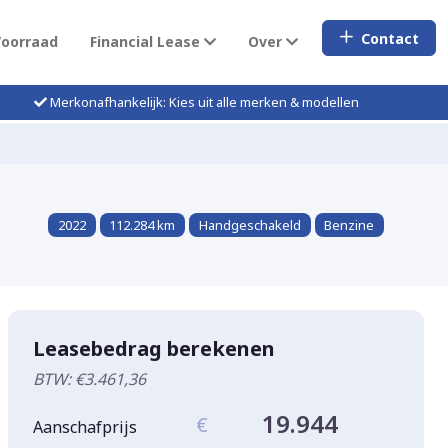
Contact
Voorraad
Financial Lease
Over
Merkonafhankelijk: Kies uit alle merken & modellen
2022
112.284 km
Handgeschakeld
Benzine
Leasebedrag berekenen
BTW: €3.461,36
19.944
€
Aanschafprijs