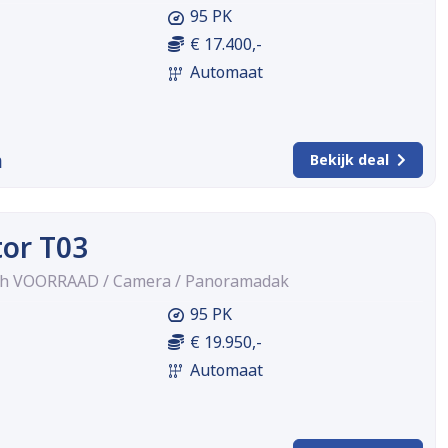
95 PK
€ 17.400,-
Automaat
m
Bekijk deal
or T03
Wh VOORRAAD / Camera / Panoramadak
95 PK
€ 19.950,-
Automaat