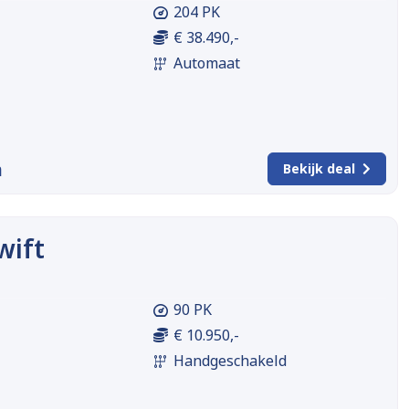
204 PK
€ 38.490,-
Automaat
m
Bekijk deal
wift
90 PK
€ 10.950,-
Handgeschakeld