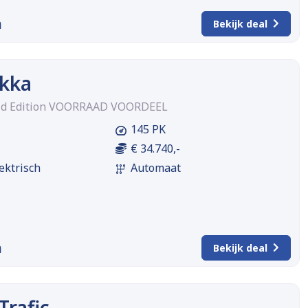
m
Bekijk deal
kka
rid Edition VOORRAAD VOORDEEL
145 PK
€ 34.740,-
ektrisch
Automaat
m
Bekijk deal
Trafic