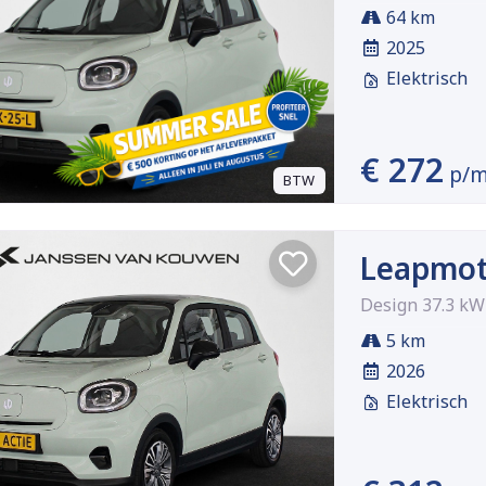
64 km
2025
Elektrisch
€ 272
p/
BTW
Leapmot
Design 37.3 k
5 km
2026
Elektrisch