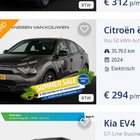
€ 312
p/
BTW
Citroën 
You 50 kWh Ach
35.763 km
2024
Elektrisch
€ 294
p/
BTW
Kia EV4
GT-Line Busine