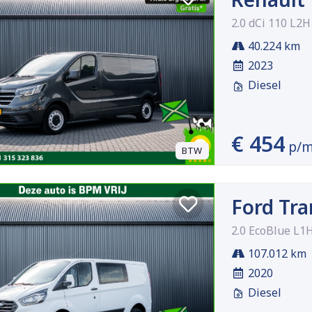
2.0 dCi 110 L2H
40.224 km
2023
Diesel
€ 454
p/
BTW
Ford Tra
2.0 EcoBlue L1
107.012 km
2020
Diesel