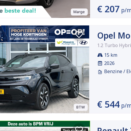
€ 207
p/
Marge
Opel Mo
1.2 Turbo Hyb
15 km
2026
Benzine / El
€ 544
p/
BTW
Renault 