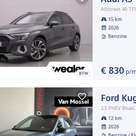
Allstreet 40 TF
15 km
2026
Benzine
€ 830
p/
BTW
Ford Ku
2.5 PHEV BlueC
12 km
2026
Benzine / El