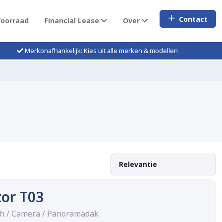
Contact
Voorraad
Financial Lease
Over
Merkonafhankelijk: Kies uit alle merken & modellen
or T03
Wh / Camera / Panoramadak