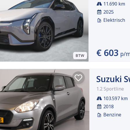
11.690 km
2025
Elektrisch
€ 603
p/
BTW
Suzuki S
1.2 Sportline
103.597 km
2018
Benzine