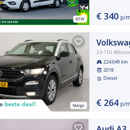
€ 340
p/
BTW
Volkswa
2.0 TDI 4Motio
224.049 km
2018
Diesel
€ 264
p/
Marge
Audi A3