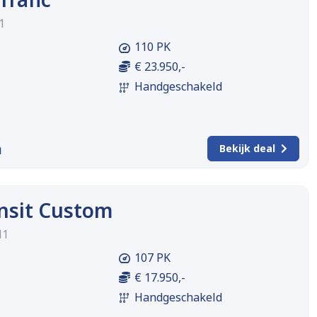
1
110 PK
€ 23.950,-
Handgeschakeld
m
Bekijk deal
nsit Custom
H1
107 PK
€ 17.950,-
Handgeschakeld