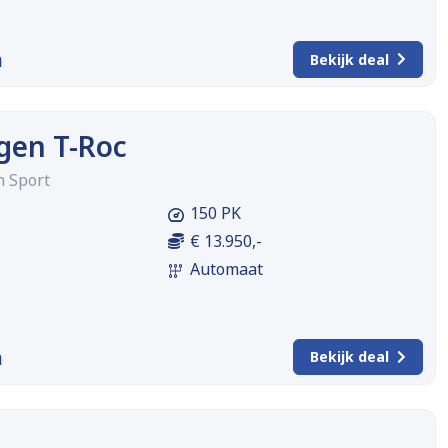
m
Bekijk deal
gen T-Roc
n Sport
150 PK
€ 13.950,-
Automaat
m
Bekijk deal