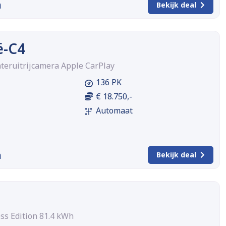
m
Bekijk deal
ë-C4
teruitrijcamera Apple CarPlay
136 PK
€ 18.750,-
Automaat
m
Bekijk deal
ss Edition 81.4 kWh