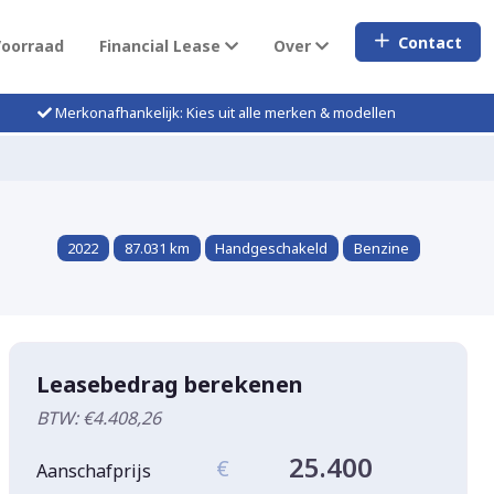
Contact
Voorraad
Financial Lease
Over
Merkonafhankelijk: Kies uit alle merken & modellen
2022
87.031 km
Handgeschakeld
Benzine
Leasebedrag berekenen
BTW: €4.408,26
25.400
€
Aanschafprijs