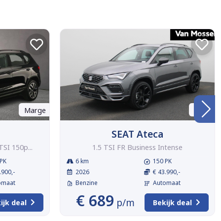
Marge
BTW
SEAT Ateca
TSI 150p...
1.5 TSI FR Business Intense
PK
6 km
150 PK
.900,-
2026
€ 43.990,-
omaat
Benzine
Automaat
€ 689
p/m
ijk deal
Bekijk deal