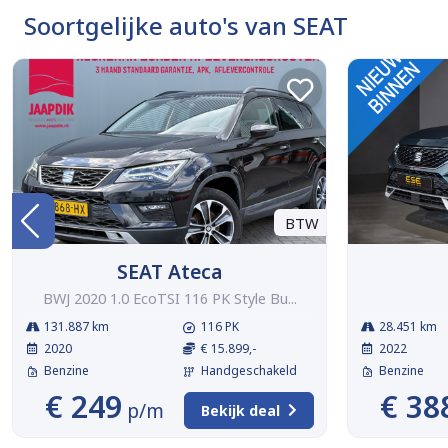
Soortgelijke auto's van SEAT
BTW
SEAT Ateca
BWJ 2020 1.0 EcoTSI 116 PK Style Bu...
131.887 km
116 PK
28.451 km
2020
€ 15.899,-
2022
Benzine
Handgeschakeld
Benzine
€ 249
€ 38
p/m
Bekijk deal