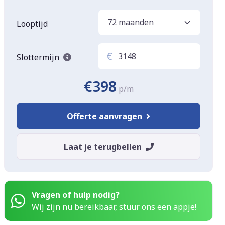
Looptijd
€
Slottermijn
€398
p/m
Offerte aanvragen
Laat je terugbellen
Vragen of hulp nodig?
Wij zijn nu bereikbaar, stuur ons een appje!