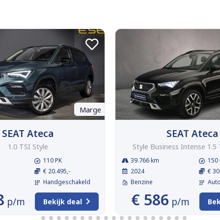
Marge
SEAT Ateca
SEAT Ateca
1.0 TSI Style
Style Business Intense 1.5 
110 PK
39.766 km
150 
€ 20.495,-
2024
€ 30
Handgeschakeld
Benzine
Aut
8
€ 586
p/m
p/m
Bekijk deal
Bek