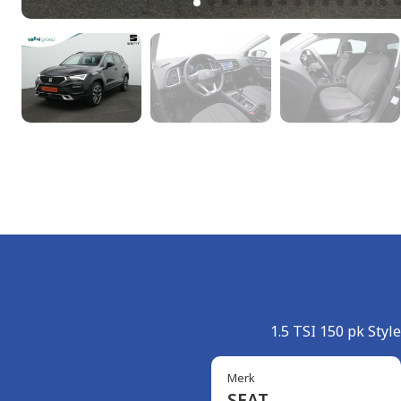
1.5 TSI 150 pk Styl
Merk
SEAT