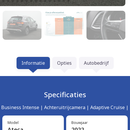
Informatie
Opties
Autobedrijf
Specificaties
e Business Intense | Achteruitrijcamera | Adaptive Cruise |
Model
Bouwjaar
Ateca
2022