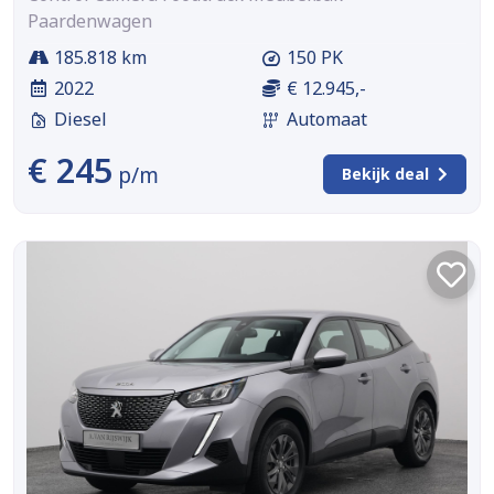
Paardenwagen
185.818 km
150 PK
2022
€ 12.945,-
Diesel
Automaat
€ 245
p/m
Bekijk deal