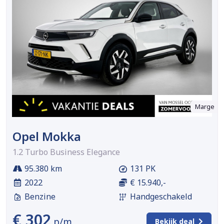
Marge
Opel Mokka
1.2 Turbo Business Elegance
95.380 km
131 PK
2022
€ 15.940,-
Benzine
Handgeschakeld
€ 302
p/m
Bekijk deal