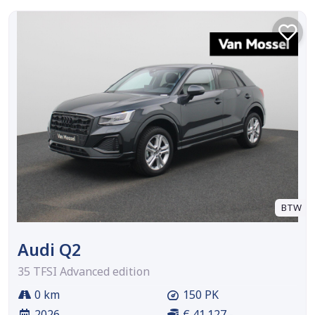
BTW
Audi Q2
35 TFSI Advanced edition
0 km
150 PK
2026
€ 41.127,-