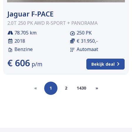
Jaguar F-PACE
2.0T 250 PK AWD R-SPORT + PANORAMA
78.705 km
250 PK
2018
€ 31.950,-
Benzine
Automaat
€ 606
p/m
Bekijk deal
«
1
2
1430
»