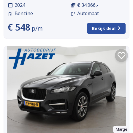
2024
€ 34.966,-
Benzine
Automaat
€ 548
p/m
Bekijk deal
Marge