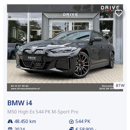
BTW
BMW i4
M50 High Ex 544 PK M-Sport Pro
48.450 km
544 PK
2024
€ 58.900,-