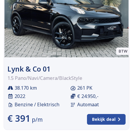
BTW
Lynk & Co 01
1.5 Pano/Navi/Camera/BlackStyle
38.170 km
261 PK
2022
€ 24.950,-
Benzine / Elektrisch
Automaat
€ 391
p/m
Bekijk deal