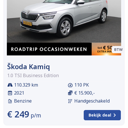
BTW
Škoda Kamiq
1.0 TSI Business Edition
110.329 km
110 PK
2021
€ 15.900,-
Benzine
Handgeschakeld
€ 249
p/m
Bekijk deal