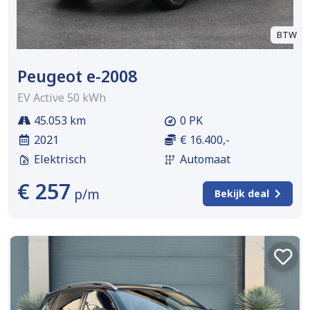
BTW
Peugeot e-2008
EV Active 50 kWh
45.053 km
0 PK
2021
€ 16.400,-
Elektrisch
Automaat
€ 257
p/m
Bekijk deal