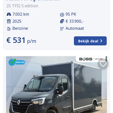
25 TFSI S edition
7.002 km
95 PK
2025
€ 33.900,-
Benzine
Automaat
€ 531
p/m
Bekijk deal