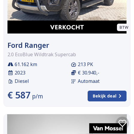
BTW
Ford Ranger
2.0 EcoBlue Wildtrak Supercab
61.162 km
213 PK
2023
€ 30.940,-
Diesel
Automaat
€ 587
p/m
Bekijk deal