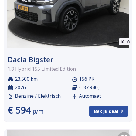
BTW
Dacia Bigster
1.8 Hybrid 155 Limited Edition
23.500 km
156 PK
2026
€ 37.940,-
Benzine / Elektrisch
Automaat
€ 594
p/m
Bekijk deal