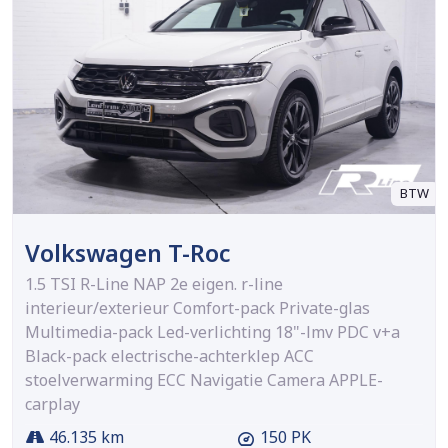
BTW
Volkswagen T-Roc
1.5 TSI R-Line NAP 2e eigen. r-line
interieur/exterieur Comfort-pack Private-glas
Multimedia-pack Led-verlichting 18"-lmv PDC v+a
Black-pack electrische-achterklep ACC
stoelverwarming ECC Navigatie Camera APPLE-
carplay
46.135 km
150 PK