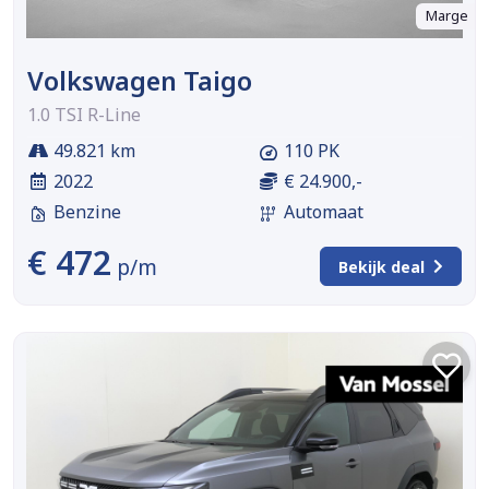
Marge
Volkswagen Taigo
1.0 TSI R-Line
49.821 km
110 PK
2022
€ 24.900,-
Benzine
Automaat
€ 472
p/m
Bekijk deal