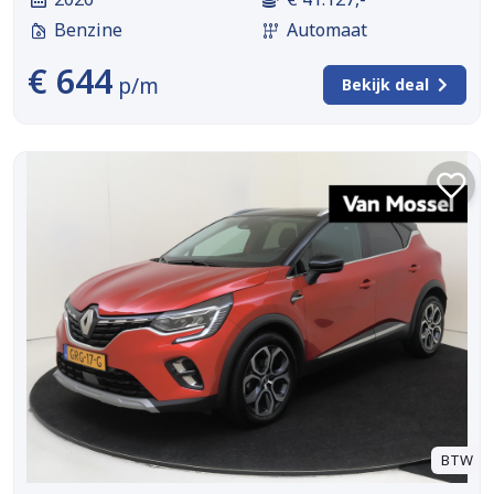
Benzine
Automaat
€ 644
p/m
Bekijk deal
BTW