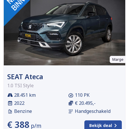
Marge
SEAT Ateca
1.0 TSI Style
28.451 km
110 PK
2022
€ 20.495,-
Benzine
Handgeschakeld
€ 388
p/m
Bekijk deal