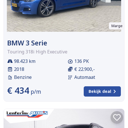
Marge
BMW 3 Serie
Touring 318i High Executive
98.423 km
136 PK
2018
€ 22.900,-
Benzine
Automaat
€ 434
p/m
Bekijk deal