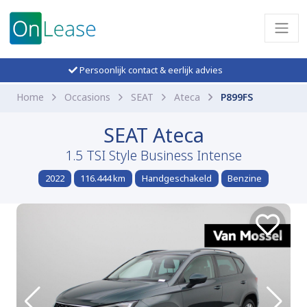
Persoonlijk contact & eerlijk advies
Home
Occasions
SEAT
Ateca
P899FS
SEAT Ateca
1.5 TSI Style Business Intense
2022
116.444 km
Handgeschakeld
Benzine