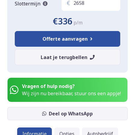
€
Slottermijn
€336
p/m
Offerte aanvragen
Laat je terugbellen
Vragen of hulp nodig?
Wij zijn nu bereikbaar, stuur ons een appje!
Deel op WhatsApp
Informatie
Opties
Autobedrijf