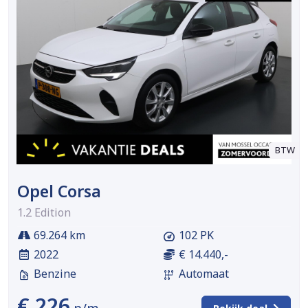
BTW
Opel Corsa
1.2 Edition
69.264 km
102 PK
2022
€ 14.440,-
Benzine
Automaat
€ 226