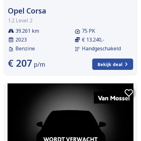
Opel Corsa
1.2 Level 2
39.261 km
75 PK
2023
€ 13.240,-
Benzine
Handgeschakeld
€ 207
p/m
Bekijk deal