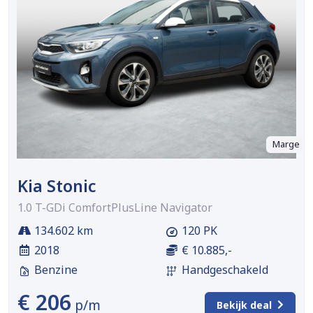
Marge
Kia Stonic
1.0 T-GDi ComfortPlusLine Navigator
134.602 km
120 PK
2018
€ 10.885,-
Benzine
Handgeschakeld
€ 206
p/m
Bekijk deal