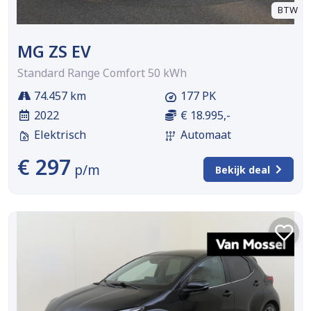
BTW
MG ZS EV
Standard Range Comfort 50 kWh
74.457 km
177 PK
2022
€ 18.995,-
Elektrisch
Automaat
€ 297
p/m
Bekijk deal