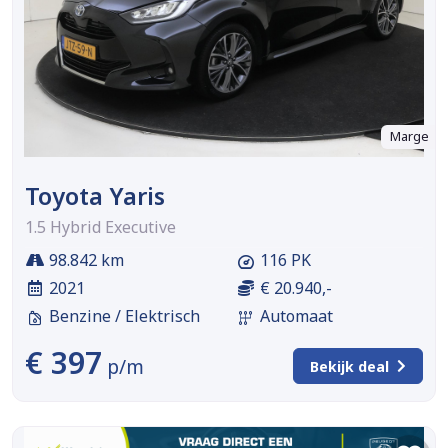
Marge
Toyota Yaris
1.5 Hybrid Executive
98.842 km
116 PK
2021
€ 20.940,-
Benzine / Elektrisch
Automaat
€ 397
p/m
Bekijk deal