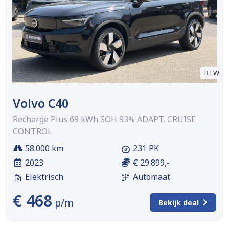
BTW
Volvo C40
Recharge Plus 69 kWh SOH 93% ADAPT. CRUISE
CONTROL
58.000 km
231 PK
2023
€ 29.899,-
Elektrisch
Automaat
€ 468
p/m
Bekijk deal