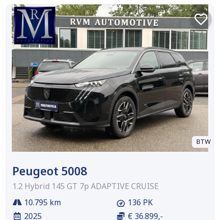
BTW
Peugeot 5008
1.2 Hybrid 145 GT 7p ADAPTIVE CRUISE
10.795 km
136 PK
2025
€ 36.899,-