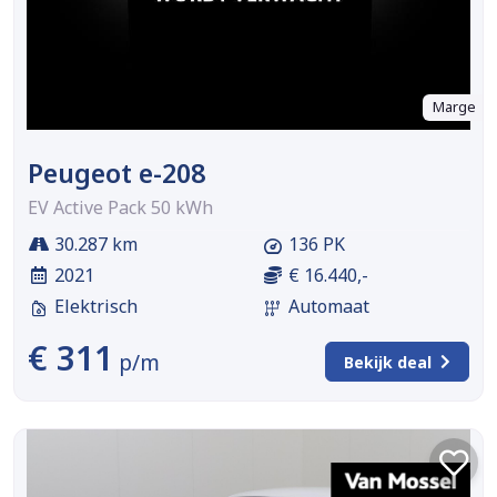
Marge
Peugeot e-208
EV Active Pack 50 kWh
30.287 km
136 PK
2021
€ 16.440,-
Elektrisch
Automaat
€ 311
p/m
Bekijk deal