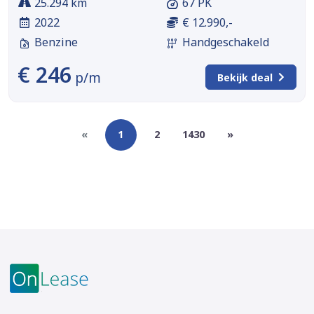
25.294 km
67 PK
2022
€ 12.990,-
Benzine
Handgeschakeld
€ 246
p/m
Bekijk deal
«
1
2
1430
»