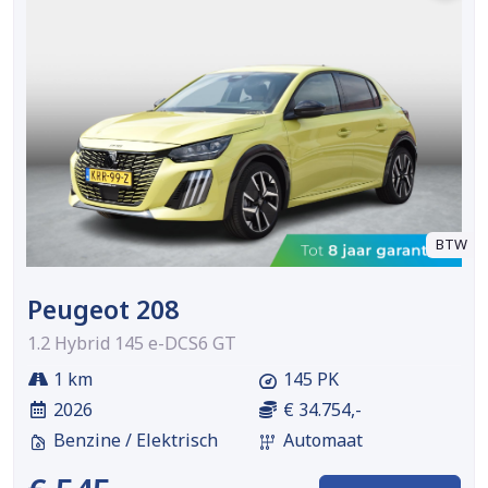
BTW
Peugeot 208
1.2 Hybrid 145 e-DCS6 GT
1 km
145 PK
2026
€ 34.754,-
Benzine / Elektrisch
Automaat