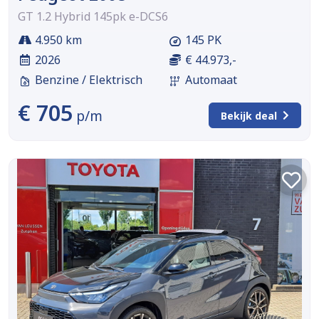
GT 1.2 Hybrid 145pk e-DCS6
4.950 km
145 PK
2026
€ 44.973,-
Benzine / Elektrisch
Automaat
€ 705
p/m
Bekijk deal