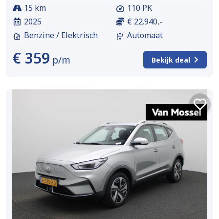
15 km
110 PK
2025
€ 22.940,-
Benzine / Elektrisch
Automaat
€ 359
p/m
Bekijk deal