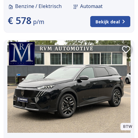
Benzine / Elektrisch
Automaat
€ 578
p/m
Bekijk deal
BTW