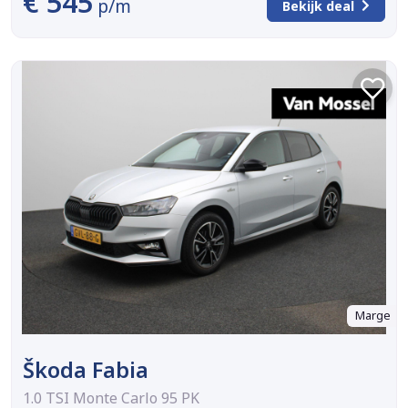
€ 545
p/m
Bekijk deal
Marge
Škoda Fabia
1.0 TSI Monte Carlo 95 PK