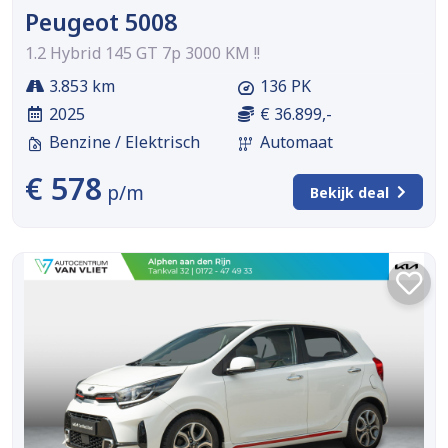
Peugeot 5008
1.2 Hybrid 145 GT 7p 3000 KM !!
3.853 km
136 PK
2025
€ 36.899,-
Benzine / Elektrisch
Automaat
€ 578
p/m
Bekijk deal