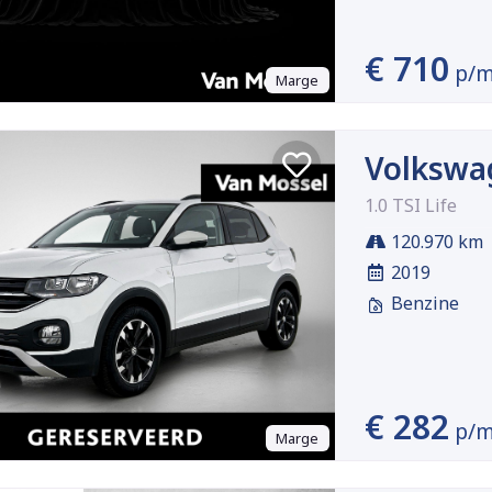
€ 710
p/
Marge
Volkswa
1.0 TSI Life
120.970 km
2019
Benzine
€ 282
p/
Marge