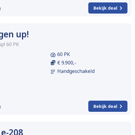
m
Bekijk deal
gen up!
p! 60 PK
60 PK
€ 9.900,-
Handgeschakeld
m
Bekijk deal
 e-208