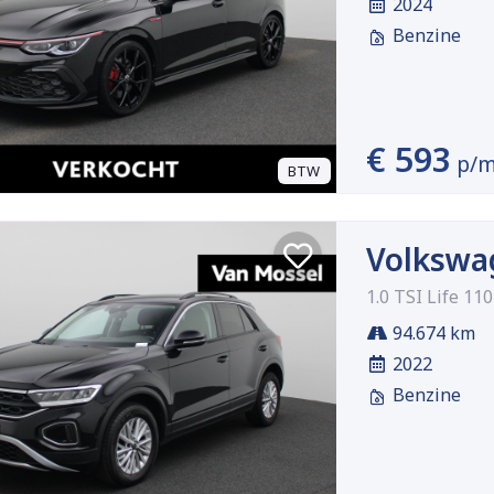
2024
Benzine
€ 593
p/
BTW
Volkswa
1.0 TSI Life 11
94.674 km
2022
Benzine