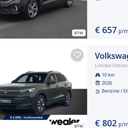
€ 657
p/
BTW
Volkswa
Limited Editio
10 km
2026
Benzine / El
€ 802
p/
BTW