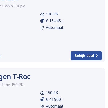
 50kWh 136pk
136 PK
€ 15.445,-
Automaat
m
Bekijk deal
gen T-Roc
R-Line 150 PK
150 PK
€ 41.900,-
Automaat