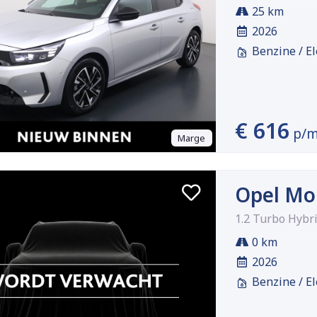
25 km
2026
Benzine / El
€ 616
p/
Marge
Opel Mo
1.2 Turbo Hybr
0 km
2026
Benzine / El