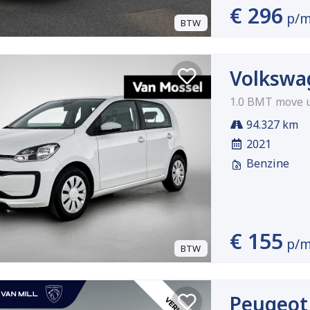
€ 296
p/
BTW
Volkswa
1.0 BMT move u
94.327 km
2021
Benzine
€ 155
p/
BTW
Peugeot