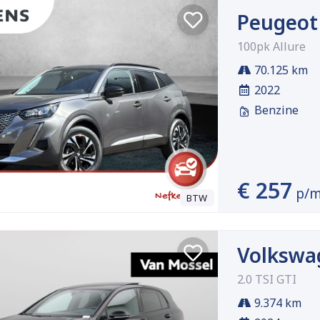
Peugeot
100pk Allure
70.125 km
2022
Benzine
€ 257
p/
BTW
Volkswa
2.0 TSI GTI
9.374 km