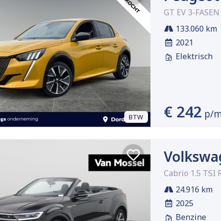
GT EV 3-FASEN
133.060 km
2021
Elektrisch
€ 242
p/
BTW
Volkswa
Cabrio 1.5 TSI 
24.916 km
2025
Benzine