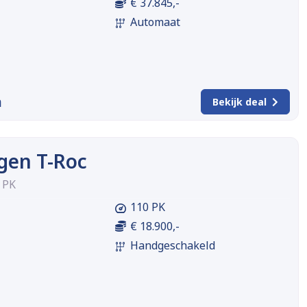
€ 37.845,-
Automaat
m
Bekijk deal
gen T-Roc
0 PK
110 PK
€ 18.900,-
Handgeschakeld