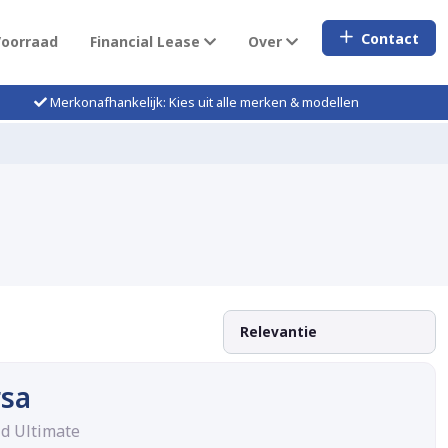
Contact
Voorraad
Financial Lease
Over
Merkonafhankelijk: Kies uit alle merken & modellen
rsa
id Ultimate