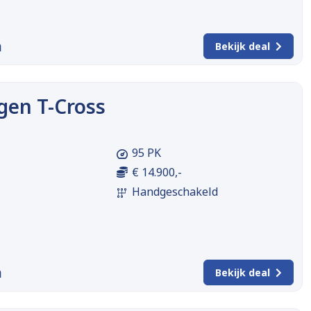
m
Bekijk deal
gen T-Cross
95 PK
€ 14.900,-
Handgeschakeld
m
Bekijk deal