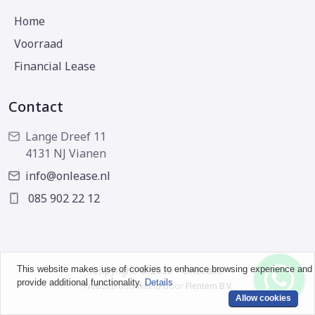
Home
Voorraad
Financial Lease
Contact
Lange Dreef 11
4131 NJ Vianen
info@onlease.nl
085 902 22 12
This website makes use of cookies to enhance browsing experience and
Copyright © 2026 - OnLease
provide additional functionality.
Details
Website ontwikkeld door
Flentem B.V.
Allow cookies