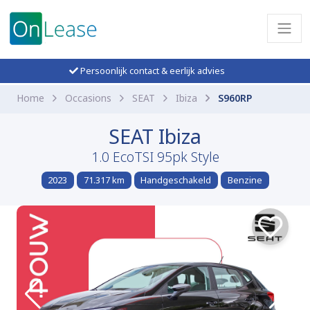
Persoonlijk contact & eerlijk advies
Home
Occasions
SEAT
Ibiza
S960RP
SEAT Ibiza
1.0 EcoTSI 95pk Style
2023
71.317 km
Handgeschakeld
Benzine