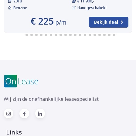
2018
€ 11.900,-
Benzine
Handgeschakeld
€ 225
p/m
Bekijk deal
Wij zijn de onafhankelijke leasespecialist
Links