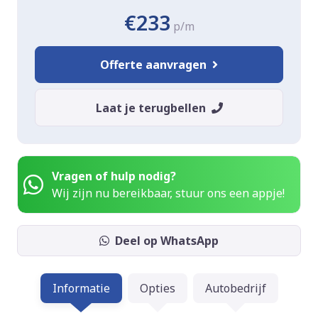
€233
p/m
Offerte aanvragen
Laat je terugbellen
Vragen of hulp nodig?
Wij zijn nu bereikbaar, stuur ons een appje!
Deel op WhatsApp
Informatie
Opties
Autobedrijf