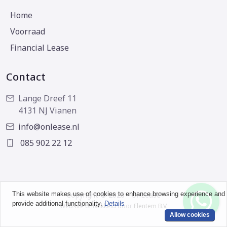
Home
Voorraad
Financial Lease
Contact
Lange Dreef 11
4131 NJ Vianen
info@onlease.nl
085 902 22 12
This website makes use of cookies to enhance browsing experience and
Copyright © 2026 - OnLease
provide additional functionality.
Details
Website ontwikkeld door
Flentem B.V.
Allow cookies