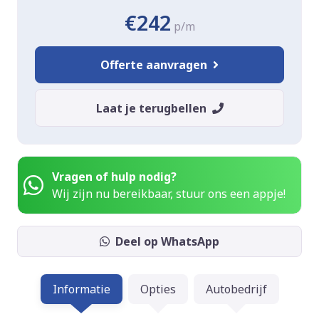
€242
p/m
Offerte aanvragen
Laat je terugbellen
Vragen of hulp nodig?
Wij zijn nu bereikbaar, stuur ons een appje!
Deel op WhatsApp
Informatie
Opties
Autobedrijf