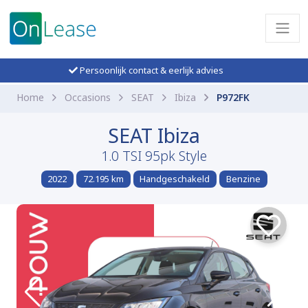
Persoonlijk contact & eerlijk advies
Home
Occasions
SEAT
Ibiza
P972FK
SEAT Ibiza
1.0 TSI 95pk Style
2022
72.195 km
Handgeschakeld
Benzine