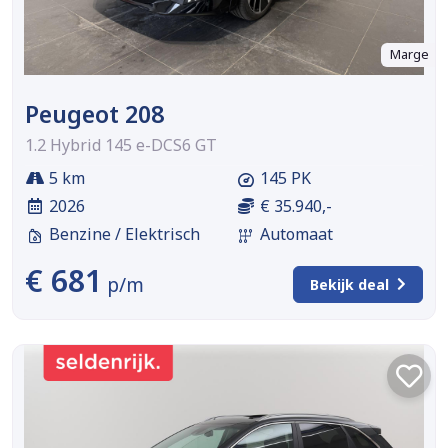
Marge
Peugeot 208
1.2 Hybrid 145 e-DCS6 GT
5 km
145 PK
2026
€ 35.940,-
Benzine / Elektrisch
Automaat
€ 681
p/m
Bekijk deal