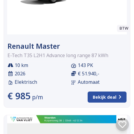
BTW
Renault Master
E-Tech T35 L2H1 Advance long range 87 kWh
10 km
143 PK
2026
€ 51.940,-
Elektrisch
Automaat
€ 985
p/m
Bekijk deal