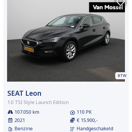
BTW
SEAT Leon
1.0 TSI Style Launch Edition
107.050 km
110 PK
2021
€ 15.900,-
Benzine
Handgeschakeld