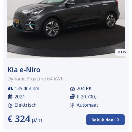
BTW
Kia e-Niro
DynamicPlusLine 64 kWh
135.464 km
204 PK
2021
€ 20.700,-
Elektrisch
Automaat
€ 324
p/m
Bekijk deal