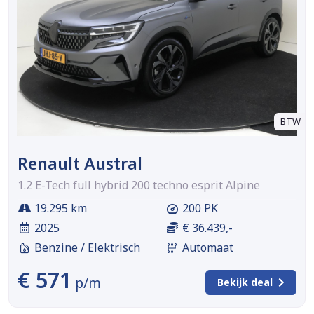
BTW
Renault Austral
1.2 E-Tech full hybrid 200 techno esprit Alpine
19.295 km
200 PK
2025
€ 36.439,-
Benzine / Elektrisch
Automaat
€ 571
p/m
Bekijk deal