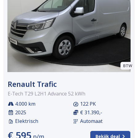
BTW
Renault Trafic
E-Tech T29 L2H1 Advance 52 kWh
4.000 km
122 PK
2025
€ 31.390,-
Elektrisch
Automaat
€ 595
p/m
Bekijk deal