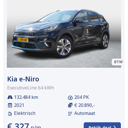
BTW
Kia e-Niro
ExecutiveLine 64 kWh
132.484 km
204 PK
2021
€ 20.890,-
Elektrisch
Automaat
€ 327
p/m
Bekijk deal