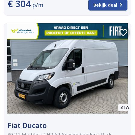
€ 304
p/m
Bekijk deal
BTW
Fiat Ducato
30 2.2 MultiJet L2H2 All-Season banden I Pack