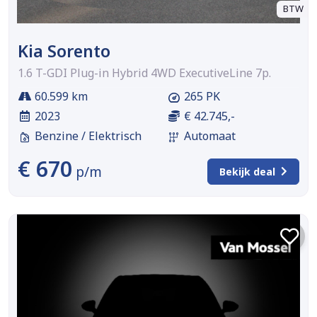
BTW
Kia Sorento
1.6 T-GDI Plug-in Hybrid 4WD ExecutiveLine 7p.
60.599 km
265 PK
2023
€ 42.745,-
Benzine / Elektrisch
Automaat
€ 670
p/m
Bekijk deal