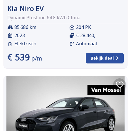
Kia Niro EV
DynamicPlusLine 64.8 kWh Clima
85.686 km
204 PK
2023
€ 28.440,-
Elektrisch
Automaat
€ 539
p/m
Bekijk deal