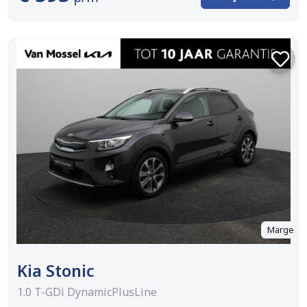
Marge
Kia Stonic
1.0 T-GDi DynamicPlusLine