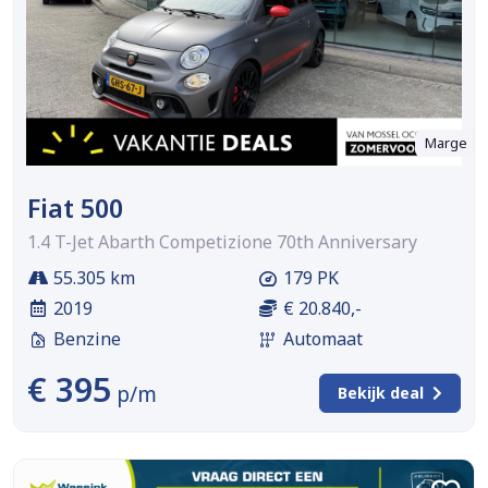
Marge
Fiat 500
1.4 T-Jet Abarth Competizione 70th Anniversary
55.305 km
179 PK
2019
€ 20.840,-
Benzine
Automaat
€ 395
p/m
Bekijk deal