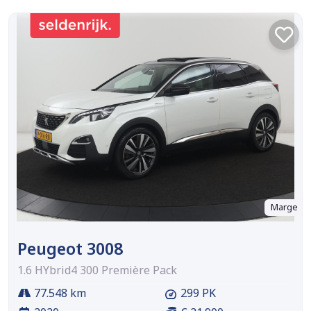
Marge
Peugeot 3008
1.6 HYbrid4 300 Première Pack
77.548 km
299 PK