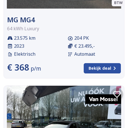
BTW
MG MG4
64 kWh Luxury
23.575 km
204 PK
2023
€ 23.495,-
Elektrisch
Automaat
€ 368
p/m
Bekijk deal