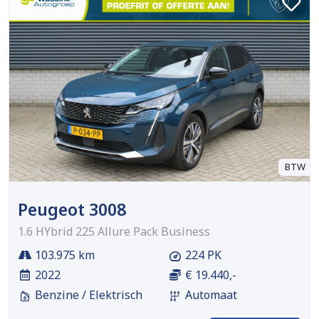
BTW
Peugeot 3008
1.6 HYbrid 225 Allure Pack Business
103.975 km
224 PK
2022
€ 19.440,-
Benzine / Elektrisch
Automaat