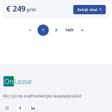
€ 249
p/m
Bekijk deal
«
1
2
1429
»
Wij zijn de onafhankelijke leasespecialist