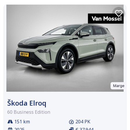
Marge
Škoda Elroq
60 Business Edition
151 km
204 PK
2025
€ 37.944,-