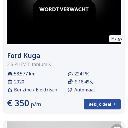
Marge
Ford Kuga
2.5 PHEV Titanium X
58.577 km
224 PK
2020
€ 18.495,-
Benzine / Elektrisch
Automaat
€ 350
p/m
Bekijk deal