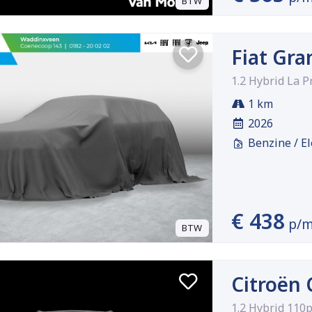
BTW
Fiat Gr
1.2 Hybrid La 
1 km
2026
Benzine / El
€ 438
p/
BTW
Citroën 
1.2 Hybrid 110p