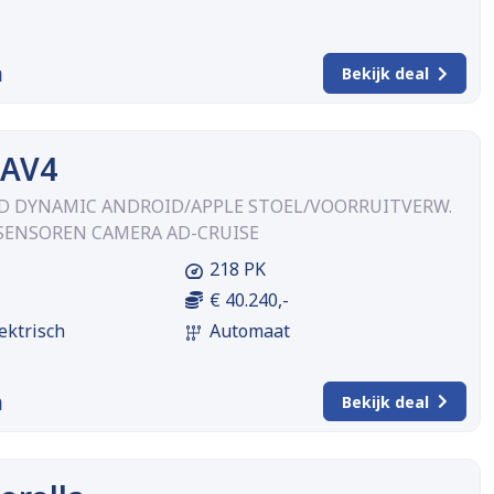
m
Bekijk deal
RAV4
WD DYNAMIC ANDROID/APPLE STOEL/VOORRUITVERW.
SENSOREN CAMERA AD-CRUISE
218 PK
€ 40.240,-
ektrisch
Automaat
m
Bekijk deal