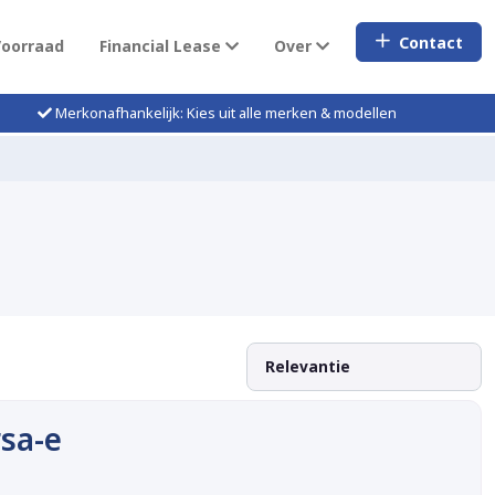
Contact
Voorraad
Financial Lease
Over
Merkonafhankelijk: Kies uit alle merken & modellen
sa-e