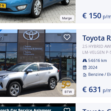
€ 150
p/
Marge
Toyota 
2.5 HYBRID A
LM-VELGEN P-
54.616 km
2024
Benzine / El
€ 631
p/
BTW