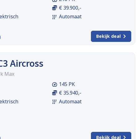
€ 39.900,-
ektrisch
Automaat
m
Bekijk deal
C3 Aircross
pk Max
145 PK
€ 35.940,-
ektrisch
Automaat
m
Bekijk deal