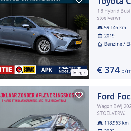
Toyota C
1.8 Hybrid Busi
stoelverwr
59.146 km
2019
Benzine / El
€ 374
p/
Marge
Ford Fo
Wagon BWJ 2022
STOELVERW.
118.963 km
2022