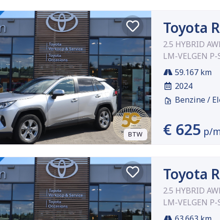
Toyota 
2.5 HYBRID A
LM-VELGEN P-
59.167 km
2024
Benzine / El
€ 625
p/
BTW
Toyota 
2.5 HYBRID A
LM-VELGEN P-
63.663 km