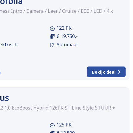
orolla
ness Intro / Camera / Leer / Cruise / ECC / LED / 4 x
122 PK
€ 19.750,-
ektrisch
Automaat
m
Bekijk deal
cus
 1.0 EcoBoost Hybrid 126PK ST Line Style STUUR +
125 PK
€ 13.899,-