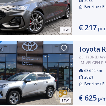
Benzine / El
€ 217
p/
BTW
Toyota 
2.5 HYBRID A
LM-VELGEN P-
68.642 km
2024
Benzine / El
€ 625
p/
BTW