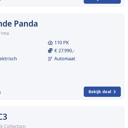
ande Panda
Prima
110 PK
€ 27.990,-
ektrisch
Automaat
m
Bekijk deal
C3
k Collection