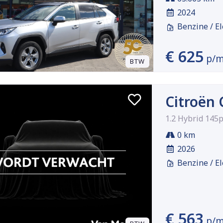
2024
Benzine / El
€ 625
p/
BTW
Citroën 
1.2 Hybrid 145
0 km
2026
Benzine / El
€ 563
p/