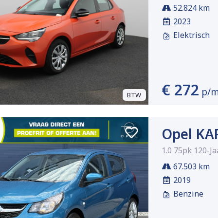
52.824 km
2023
Elektrisch
€ 272
p/
BTW
Opel KA
1.0 75pk 120-Ja
67.503 km
2019
Benzine