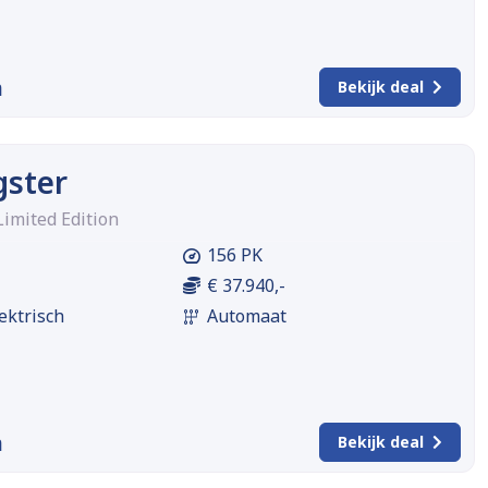
m
Bekijk deal
gster
Limited Edition
156 PK
€ 37.940,-
ektrisch
Automaat
m
Bekijk deal