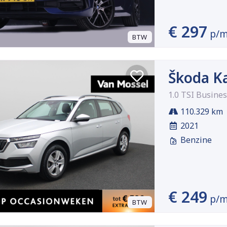
€ 297
p/
BTW
Škoda K
1.0 TSI Busines
110.329 km
2021
Benzine
€ 249
p/
BTW