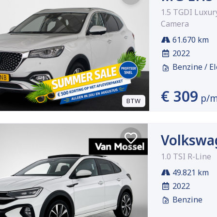
1.5 TGDI Luxu
Camera
61.670 km
2022
Benzine / El
€ 309
p/
BTW
Volkswa
1.0 TSI R-Line
49.821 km
2022
Benzine