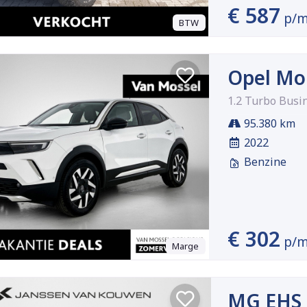
€ 587
p/
BTW
Opel Mo
1.2 Turbo Busi
95.380 km
2022
Benzine
€ 302
p/
Marge
MG EHS