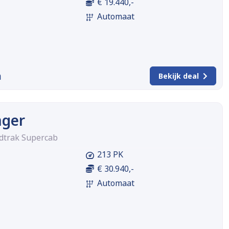
€ 19.440,-
Automaat
m
Bekijk deal
nger
ldtrak Supercab
213 PK
€ 30.940,-
Automaat