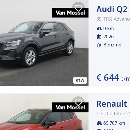
Audi Q2
35 TFSI Advanc
0 km
2026
Benzine
€ 644
p/
BTW
Renault
1.3 TCe Intens
69.707 km