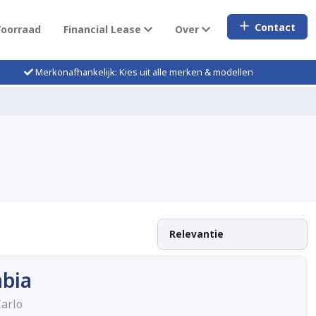
Contact
Voorraad
Financial Lease
Over
Merkonafhankelijk: Kies uit alle merken & modellen
abia
Carlo