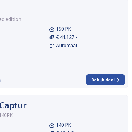
ed edition
150 PK
€ 41.127,-
Automaat
m
Bekijk deal
 Captur
 140PK
140 PK