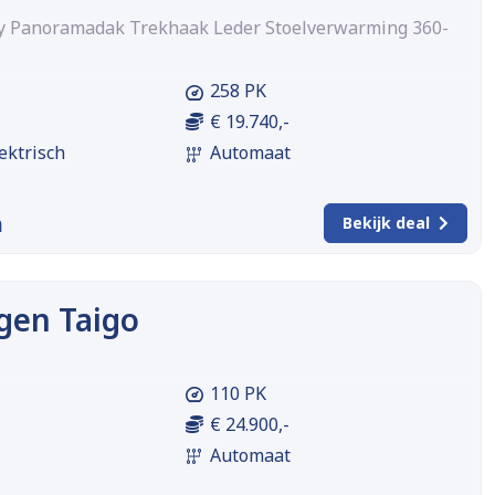
ry Panoramadak Trekhaak Leder Stoelverwarming 360-
258 PK
€ 19.740,-
ektrisch
Automaat
m
Bekijk deal
gen Taigo
110 PK
€ 24.900,-
Automaat