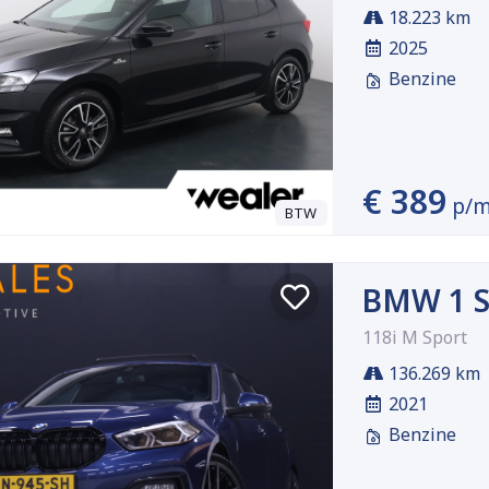
18.223 km
2025
Benzine
€ 389
p/
BTW
BMW 1 S
118i M Sport
136.269 km
2021
Benzine