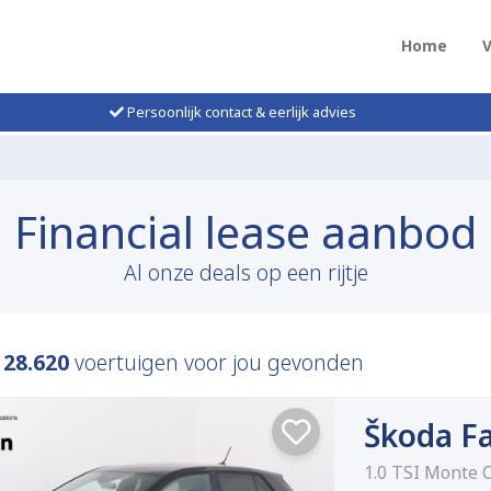
Home
Persoonlijk contact & eerlijk advies
Financial lease aanbod
Al onze deals op een rijtje
n
28.620
voertuigen voor jou gevonden
Škoda F
1.0 TSI Monte 