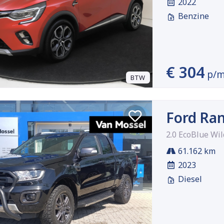
2022
Benzine
€ 304
p/
BTW
Ford Ra
2.0 EcoBlue Wi
61.162 km
2023
Diesel