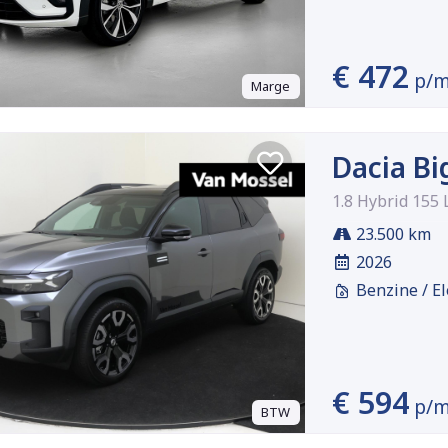
€ 472
p/
Marge
Dacia Bi
1.8 Hybrid 155 
23.500 km
2026
Benzine / El
€ 594
p/
BTW