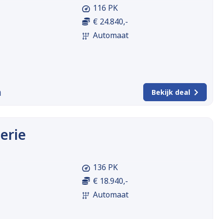
116 PK
€ 24.840,-
Automaat
m
Bekijk deal
erie
136 PK
€ 18.940,-
Automaat