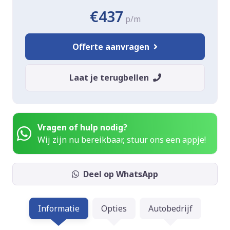
€437
p/m
Offerte aanvragen
Laat je terugbellen
Vragen of hulp nodig?
Wij zijn nu bereikbaar, stuur ons een appje!
Deel op WhatsApp
Informatie
Opties
Autobedrijf