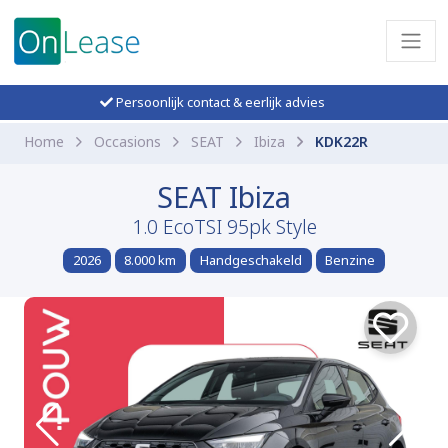
Persoonlijk contact & eerlijk advies
Home
Occasions
SEAT
Ibiza
KDK22R
SEAT Ibiza
1.0 EcoTSI 95pk Style
2026
8.000 km
Handgeschakeld
Benzine