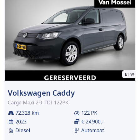
BTW
Volkswagen Caddy
Cargo Maxi 2.0 TDI 122PK
72.328 km
122 PK
2023
€ 24.900,-
Diesel
Automaat