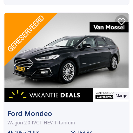
Marge
Ford Mondeo
Wagon 2.0 IVCT HEV Titanium
109.621 km
188 PK