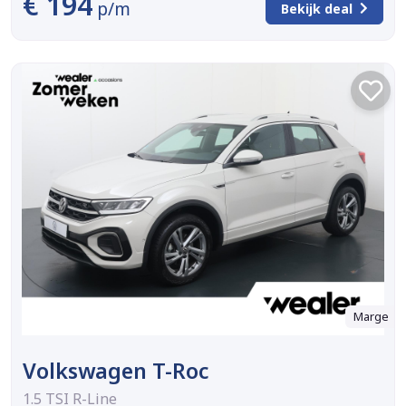
€ 194
p/m
Bekijk deal
Marge
Volkswagen T-Roc
1.5 TSI R-Line