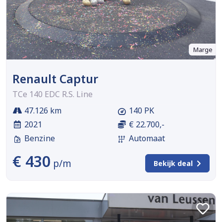
Marge
Renault Captur
TCe 140 EDC R.S. Line
47.126 km
140 PK
2021
€ 22.700,-
Benzine
Automaat
€ 430
p/m
Bekijk deal