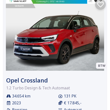
BTW
Opel Crossland
1.2 Turbo Design & Tech Automaat
34.654 km
131 PK
2023
€ 17.845,-
Benzine
Automaat