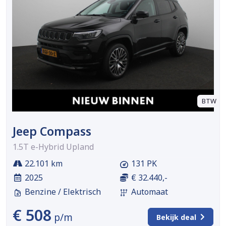
BTW
Jeep Compass
1.5T e-Hybrid Upland
22.101 km
131 PK
2025
€ 32.440,-
Benzine / Elektrisch
Automaat
€ 508
p/m
Bekijk deal