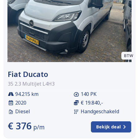
BTW
Fiat Ducato
35 2.3 MultiJet L4H3
94.215 km
140 PK
2020
€ 19.840,-
Diesel
Handgeschakeld
€ 376
p/m
Bekijk deal