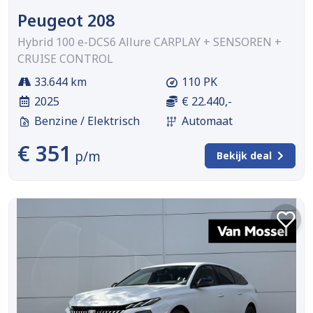
Peugeot 208
Hybrid 100 e-DCS6 Allure CARPLAY + SENSOREN +
CRUISE CONTROL
33.644 km
110 PK
2025
€ 22.440,-
Benzine / Elektrisch
Automaat
€ 351
p/m
Bekijk deal