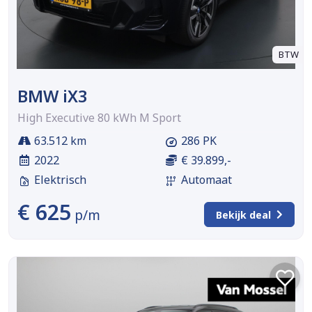
BTW
BMW iX3
High Executive 80 kWh M Sport
63.512 km
286 PK
2022
€ 39.899,-
Elektrisch
Automaat
€ 625
p/m
Bekijk deal