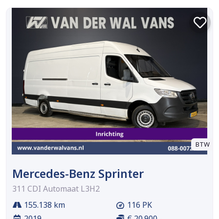
BTW
Mercedes-Benz Sprinter
311 CDI Automaat L3H2
155.138 km
116 PK
2019
€ 20.900,-