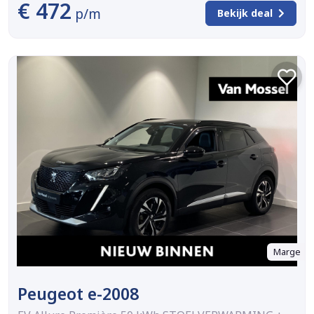
€ 472
p/m
Bekijk deal
Marge
Peugeot e-2008