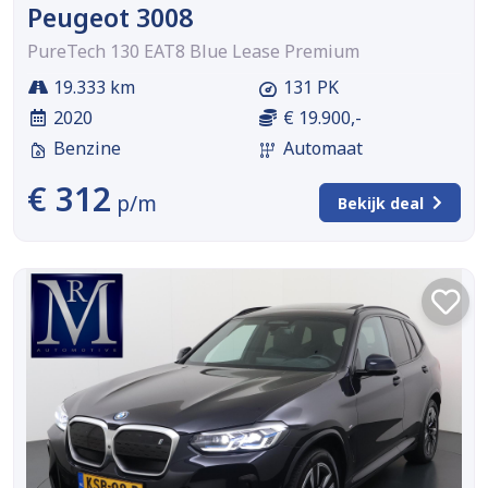
Peugeot 3008
PureTech 130 EAT8 Blue Lease Premium
19.333 km
131 PK
2020
€ 19.900,-
Benzine
Automaat
€ 312
p/m
Bekijk deal