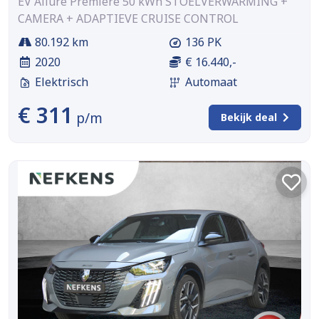
EV Allure Première 50 kWh STOELVERWARMING +
CAMERA + ADAPTIEVE CRUISE CONTROL
80.192 km
136 PK
2020
€ 16.440,-
Elektrisch
Automaat
€ 311
p/m
Bekijk deal