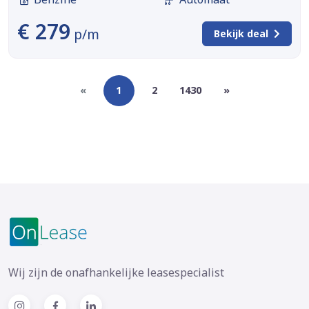
€ 279
p/m
Bekijk deal
«
1
2
1430
»
Wij zijn de onafhankelijke leasespecialist