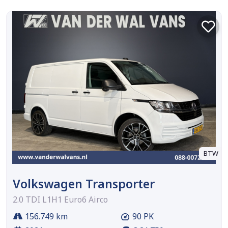
BTW
Volkswagen Transporter
2.0 TDI L1H1 Euro6 Airco
156.749 km
90 PK