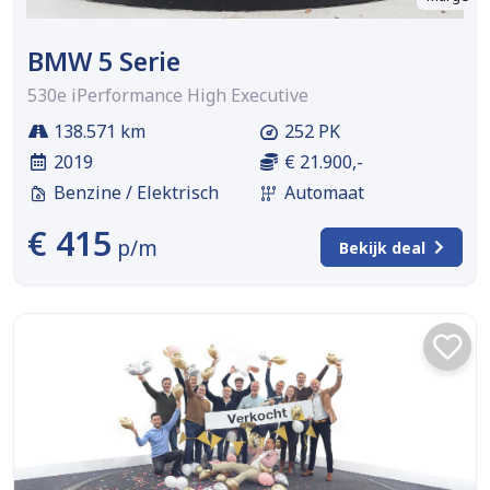
BMW 5 Serie
530e iPerformance High Executive
138.571 km
252 PK
2019
€ 21.900,-
Benzine / Elektrisch
Automaat
€ 415
p/m
Bekijk deal