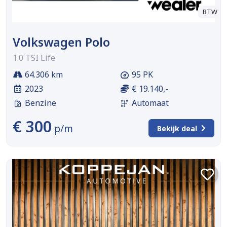
BTW
Volkswagen Polo
1.0 TSI Life
64.306 km
95 PK
2023
€ 19.140,-
Benzine
Automaat
€ 300
p/m
Bekijk deal