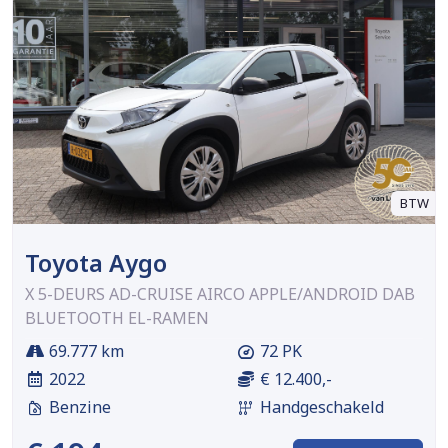
BTW
Toyota Aygo
X 5-DEURS AD-CRUISE AIRCO APPLE/ANDROID DAB
BLUETOOTH EL-RAMEN
69.777 km
72 PK
2022
€ 12.400,-
Benzine
Handgeschakeld