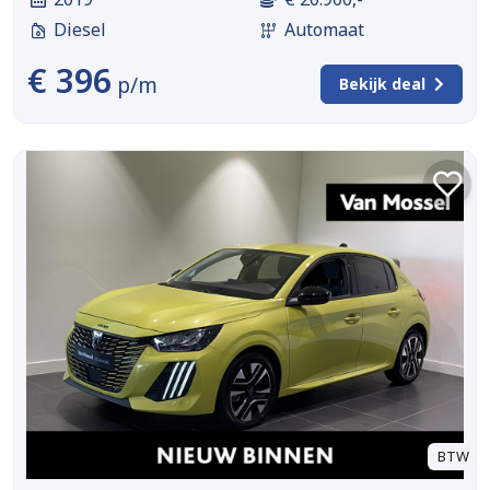
Diesel
Automaat
€ 396
p/m
Bekijk deal
BTW