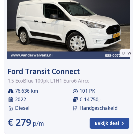
BTW
Ford Transit Connect
1.5 EcoBlue 100pk L1H1 Euro6 Airco
76.636 km
101 PK
2022
€ 14.750,-
Diesel
Handgeschakeld
€ 279
p/m
Bekijk deal