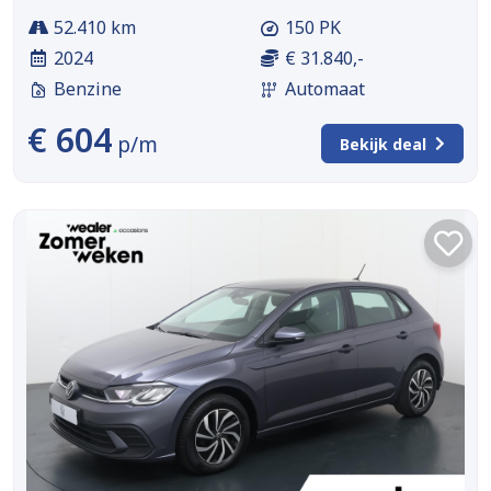
52.410 km
150 PK
2024
€ 31.840,-
Benzine
Automaat
€ 604
p/m
Bekijk deal