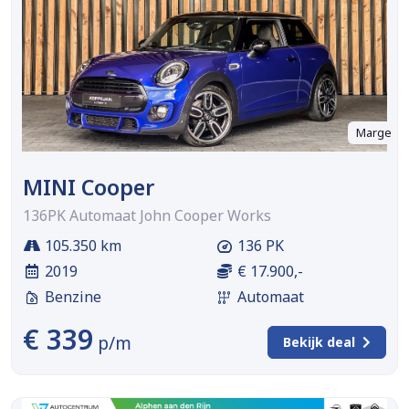
Marge
MINI Cooper
136PK Automaat John Cooper Works
105.350 km
136 PK
2019
€ 17.900,-
Benzine
Automaat
€ 339
p/m
Bekijk deal