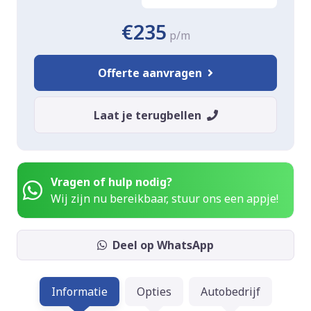
€235
p/m
Offerte aanvragen
Laat je terugbellen
Vragen of hulp nodig?
Wij zijn nu bereikbaar, stuur ons een appje!
Deel op WhatsApp
Informatie
Opties
Autobedrijf