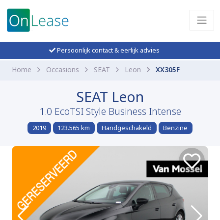
Persoonlijk contact & eerlijk advies
Home
Occasions
SEAT
Leon
XX305F
SEAT Leon
1.0 EcoTSI Style Business Intense
2019
123.565 km
Handgeschakeld
Benzine