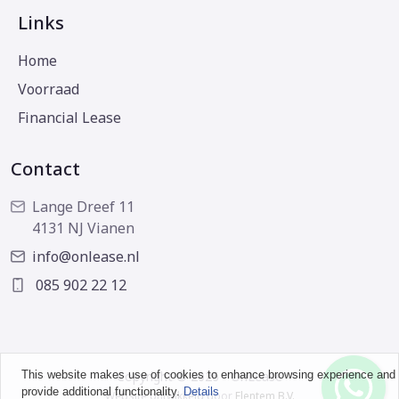
Links
Home
Voorraad
Financial Lease
Contact
Lange Dreef 11
4131 NJ Vianen
info@onlease.nl
085 902 22 12
This website makes use of cookies to enhance browsing experience and
Copyright © 2026 - OnLease
provide additional functionality.
Details
Website ontwikkeld door
Flentem B.V.