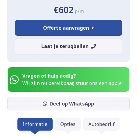
€602
p/m
Offerte aanvragen
Laat je terugbellen
Vragen of hulp nodig?
Wij zijn nu bereikbaar, stuur ons een appje!
Deel op WhatsApp
Informatie
Opties
Autobedrijf