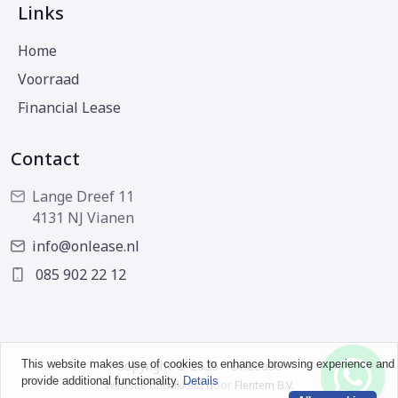
Links
Home
Voorraad
Financial Lease
Contact
Lange Dreef 11
4131 NJ Vianen
info@onlease.nl
085 902 22 12
This website makes use of cookies to enhance browsing experience and
Copyright © 2026 - OnLease
provide additional functionality.
Details
Website ontwikkeld door
Flentem B.V.