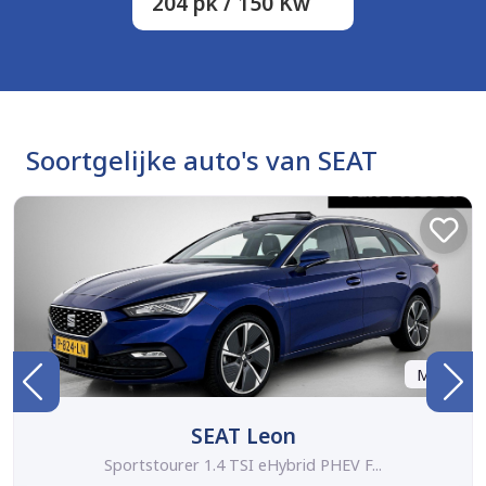
204 pk / 150 Kw
Soortgelijke auto's van SEAT
Marge
SEAT Leon
Sportstourer 1.4 TSI eHybrid PHEV F...