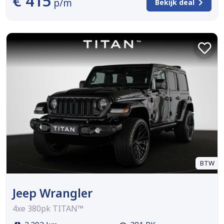
€ 415
p/m
Bekijk deal
BTW
Jeep Wrangler
4xe 380pk TITAN™