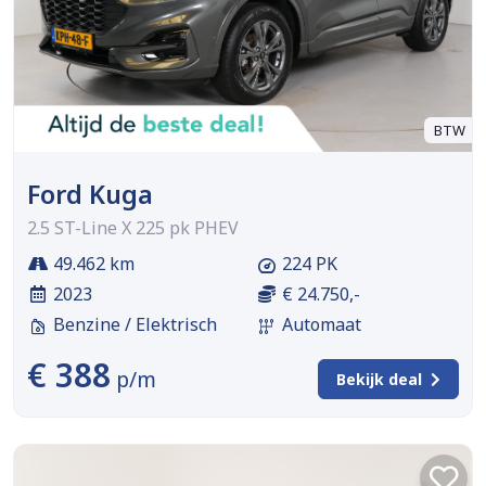
BTW
Ford Kuga
2.5 ST-Line X 225 pk PHEV
49.462 km
224 PK
2023
€ 24.750,-
Benzine / Elektrisch
Automaat
€ 388
p/m
Bekijk deal