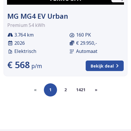
MG MG4 EV Urban
Premium 54 kWh
3.764 km
160 PK
2026
€ 29.950,-
Elektrisch
Automaat
€ 568
p/m
Bekijk deal
«
1
2
1421
»