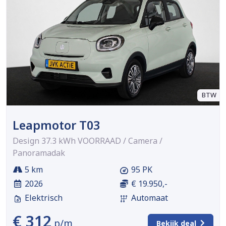
BTW
Leapmotor T03
Design 37.3 kWh VOORRAAD / Camera /
Panoramadak
5 km
95 PK
2026
€ 19.950,-
Elektrisch
Automaat
€ 312
p/m
Bekijk deal