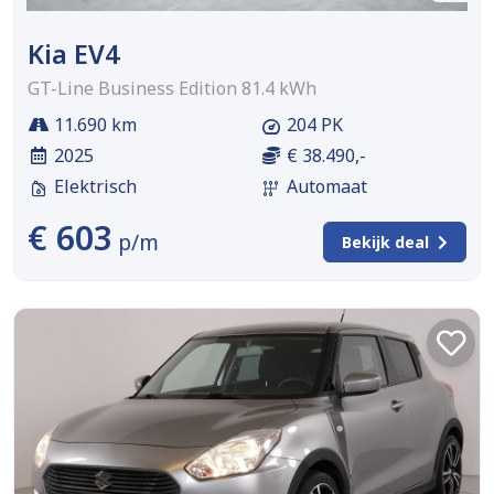
Kia EV4
GT-Line Business Edition 81.4 kWh
11.690 km
204 PK
2025
€ 38.490,-
Elektrisch
Automaat
€ 603
p/m
Bekijk deal