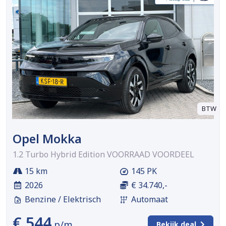
BTW
Opel Mokka
1.2 Turbo Hybrid Edition VOORRAAD VOORDEEL
15 km
145 PK
2026
€ 34.740,-
Benzine / Elektrisch
Automaat
€ 544
p/m
Bekijk deal