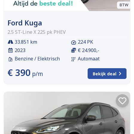
BTW
Ford Kuga
2.5 ST-Line X 225 pk PHEV
33.851 km
224 PK
2023
€ 24.900,-
Benzine / Elektrisch
Automaat
€ 390
p/m
Bekijk deal