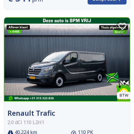
BTW
Renault Trafic
2.0 dCi 110 L2H1
40.224 km
110 PK