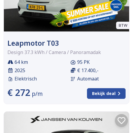
BTW
Leapmotor T03
Design 37.3 kWh / Camera / Panoramadak
64 km
95 PK
2025
€ 17.400,-
Elektrisch
Automaat
€ 272
p/m
Bekijk deal