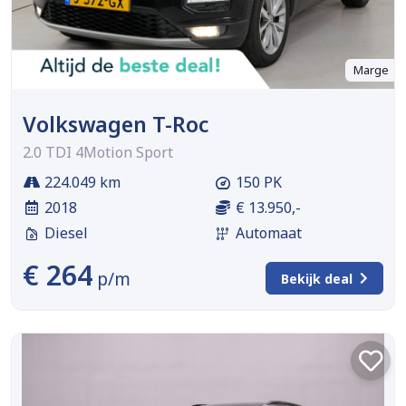
Marge
Volkswagen T-Roc
2.0 TDI 4Motion Sport
224.049 km
150 PK
2018
€ 13.950,-
Diesel
Automaat
€ 264
p/m
Bekijk deal