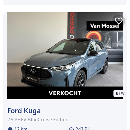
BTW
Ford Kuga
2.5 PHEV BlueCruise Edition
12 km
243 PK