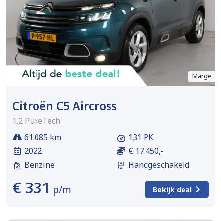
Marge
Citroën C5 Aircross
1.2 PureTech
61.085 km
131 PK
2022
€ 17.450,-
Benzine
Handgeschakeld
€ 331
p/m
Bekijk deal