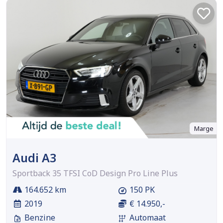
Marge
Audi A3
Sportback 35 TFSI CoD Design Pro Line Plus
164.652 km
150 PK
2019
€ 14.950,-
Benzine
Automaat