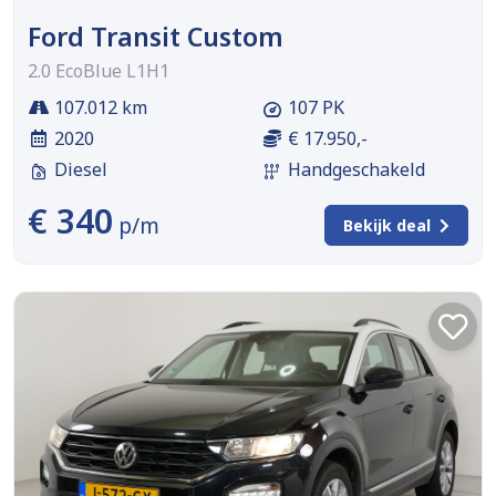
Ford Transit Custom
2.0 EcoBlue L1H1
107.012 km
107 PK
2020
€ 17.950,-
Diesel
Handgeschakeld
€ 340
p/m
Bekijk deal