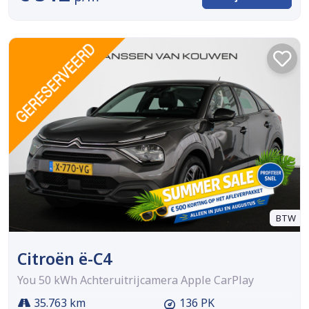
BTW
Citroën ë-C4
You 50 kWh Achteruitrijcamera Apple CarPlay
35.763 km
136 PK