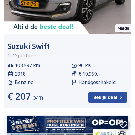
Marge
Suzuki Swift
1.2 Sportline
103.597 km
90 PK
2018
€ 10.950,-
Benzine
Handgeschakeld
€ 207
p/m
Bekijk deal