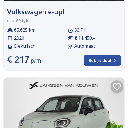
Volkswagen e-up!
e-up! Style
65.625 km
83 PK
2020
€ 11.450,-
Elektrisch
Automaat
€ 217
p/m
Bekijk deal