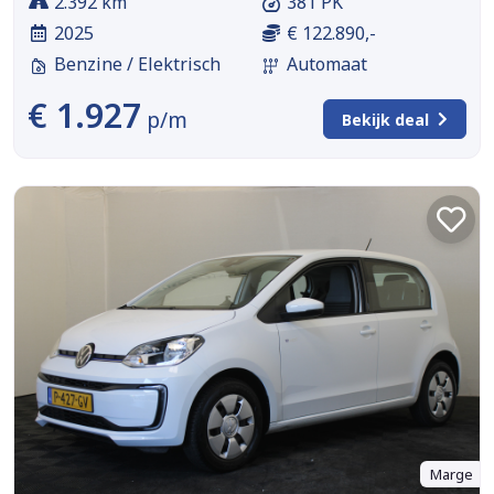
2.392 km
381 PK
2025
€ 122.890,-
Benzine / Elektrisch
Automaat
€ 1.927
p/m
Bekijk deal
Marge