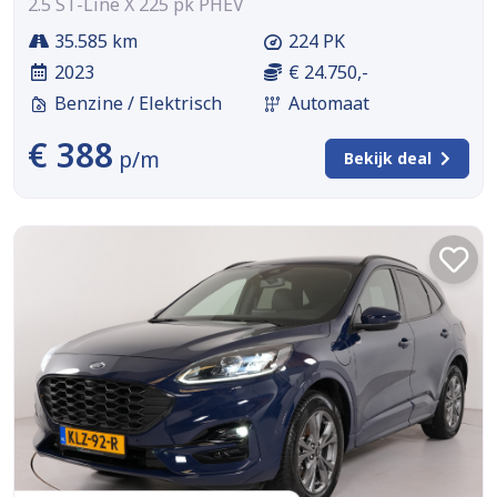
2.5 ST-Line X 225 pk PHEV
35.585 km
224 PK
2023
€ 24.750,-
Benzine / Elektrisch
Automaat
€ 388
p/m
Bekijk deal