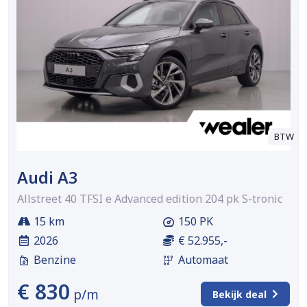
BTW
Audi A3
Allstreet 40 TFSI e Advanced edition 204 pk S-tronic
15 km
150 PK
2026
€ 52.955,-
Benzine
Automaat
€ 830
p/m
Bekijk deal