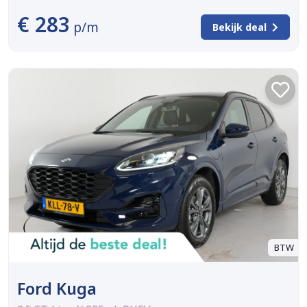
€ 283
p/m
Bekijk deal
BTW
Ford Kuga