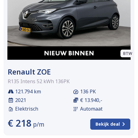
BTW
Renault ZOE
R135 Intens 52 kWh 136PK
121.794 km
136 PK
2021
€ 13.940,-
Elektrisch
Automaat
€ 218
p/m
Bekijk deal