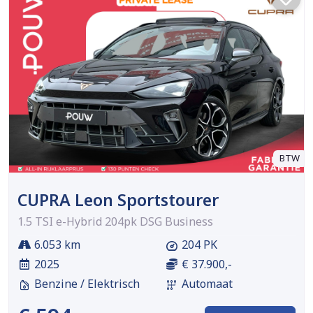
BTW
CUPRA Leon Sportstourer
1.5 TSI e-Hybrid 204pk DSG Business
6.053 km
204 PK
2025
€ 37.900,-
Benzine / Elektrisch
Automaat