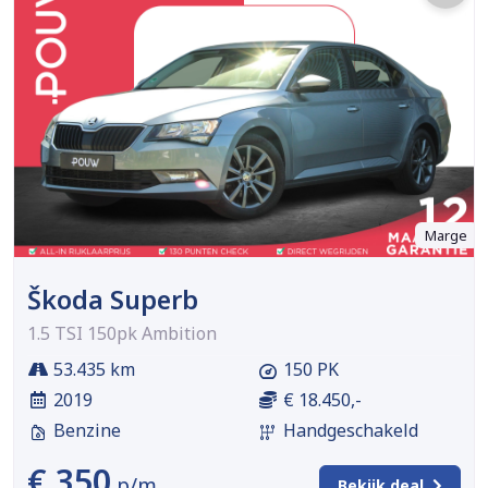
Marge
Škoda Superb
1.5 TSI 150pk Ambition
53.435 km
150 PK
2019
€ 18.450,-
Benzine
Handgeschakeld
€ 350
p/m
Bekijk deal