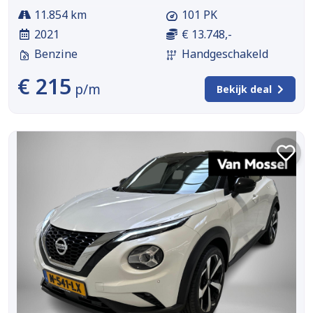
11.854 km
101 PK
2021
€ 13.748,-
Benzine
Handgeschakeld
€ 215
p/m
Bekijk deal