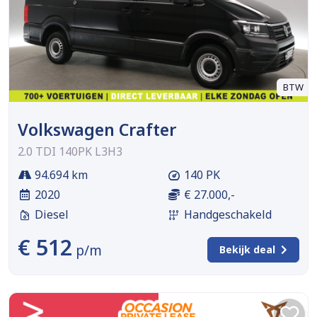
BTW
Volkswagen Crafter
2.0 TDI 140PK L3H3
94.694 km
140 PK
2020
€ 27.000,-
Diesel
Handgeschakeld
€ 512
p/m
Bekijk deal