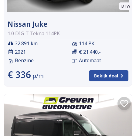
BTW
Nissan Juke
1.0 DIG-T Tekna 114PK
32.891 km
114 PK
2021
€ 21.440,-
Benzine
Automaat
€ 336
p/m
Bekijk deal