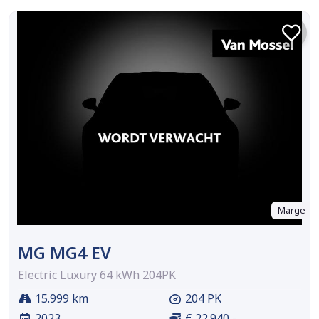
Marge
MG MG4 EV
Electric Luxury 64 kWh 204PK
15.999 km
204 PK
2023
€ 22.940,-