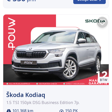
BTW
Škoda Kodiaq
1.5 TSI 150pk DSG Business Edition 7p.
101.368 km
150 PK