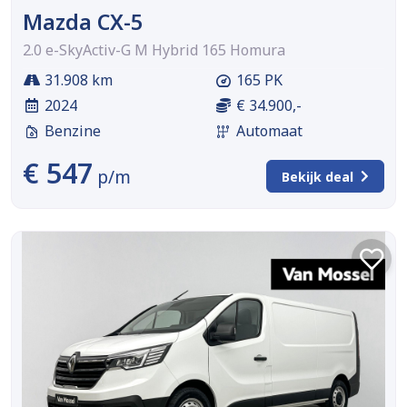
Mazda CX-5
2.0 e-SkyActiv-G M Hybrid 165 Homura
31.908 km
165 PK
2024
€ 34.900,-
Benzine
Automaat
€ 547
p/m
Bekijk deal