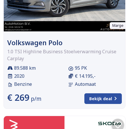
Marge
Volkswagen Polo
1.0 TSI Highline Business Stoelverwarming Cruise
Carplay
89.588 km
95 PK
2020
€ 14.195,-
Benzine
Automaat
€ 269
p/m
Bekijk deal