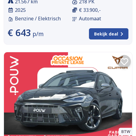
21.567 km
218 PK
2025
€ 33.900,-
Benzine / Elektrisch
Automaat
€ 643
p/m
Bekijk deal
BTW