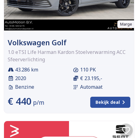
Marge
Volkswagen Golf
1.0 eTSI Life Harman Kardon Stoelverwarming ACC
Sfeerverlichting
43.286 km
110 PK
2020
€ 23.195,-
Benzine
Automaat
€ 440
p/m
Bekijk deal