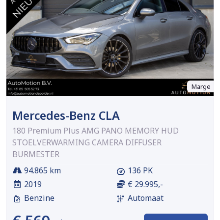
Marge
Mercedes-Benz CLA
180 Premium Plus AMG PANO MEMORY HUD
STOELVERWARMING CAMERA DIFFUSER
BURMESTER
94.865 km
136 PK
2019
€ 29.995,-
Benzine
Automaat