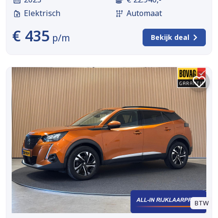
Elektrisch
Automaat
€ 435
p/m
Bekijk deal
BTW