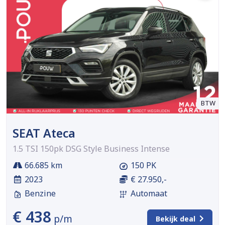
BTW
SEAT Ateca
1.5 TSI 150pk DSG Style Business Intense
66.685 km
150 PK
2023
€ 27.950,-
Benzine
Automaat
€ 438
p/m
Bekijk deal