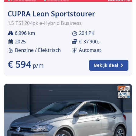
CUPRA Leon Sportstourer
1.5 TSI 204pk e-Hybrid Business
6.996 km
204 PK
2025
€ 37.900,-
Benzine / Elektrisch
Automaat
€ 594
p/m
Bekijk deal