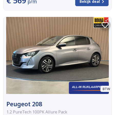
€ 569
p/m
Bekijk deal
BTW
Peugeot 208
1.2 PureTech 100PK Allure Pack