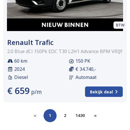
BTW
Renault Trafic
2.0 Blue dCi 150Pk EDC T30 L2H1 Advance BPM VRIJ!!
60 km
150 PK
2024
€ 34.740,-
Diesel
Automaat
€ 659
p/m
Bekijk deal
«
1
2
1430
»