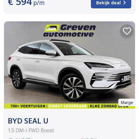
€ 594
p/m
Bekijk deal
Marge
BYD SEAL U
1.5 DM-i FWD Boost