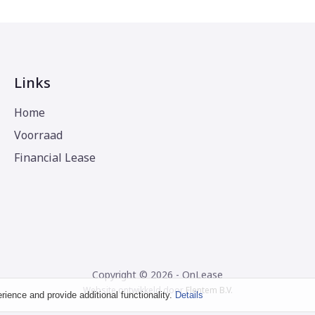
Links
Home
Voorraad
Financial Lease
Copyright © 2026 - OnLease
Website ontwikkeld door
Flentem B.V.
ence and provide additional functionality.
Details