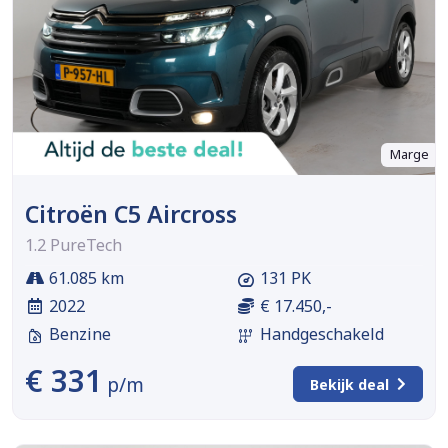
Marge
Citroën C5 Aircross
1.2 PureTech
61.085 km
131 PK
2022
€ 17.450,-
Benzine
Handgeschakeld
€ 331
p/m
Bekijk deal