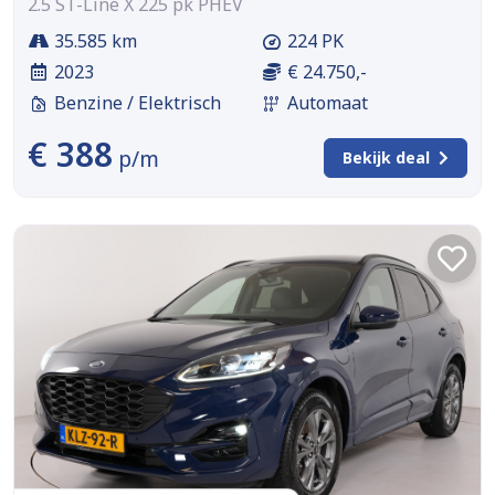
2.5 ST-Line X 225 pk PHEV
35.585 km
224 PK
2023
€ 24.750,-
Benzine / Elektrisch
Automaat
€ 388
p/m
Bekijk deal