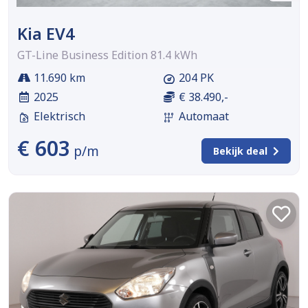
Kia EV4
GT-Line Business Edition 81.4 kWh
11.690 km
204 PK
2025
€ 38.490,-
Elektrisch
Automaat
€ 603
p/m
Bekijk deal