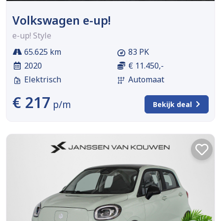
Volkswagen e-up!
e-up! Style
65.625 km
83 PK
2020
€ 11.450,-
Elektrisch
Automaat
€ 217
p/m
Bekijk deal