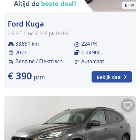
BTW
Ford Kuga
2.5 ST-Line X 225 pk PHEV
33.851 km
224 PK
2023
€ 24.900,-
Benzine / Elektrisch
Automaat
€ 390
p/m
Bekijk deal