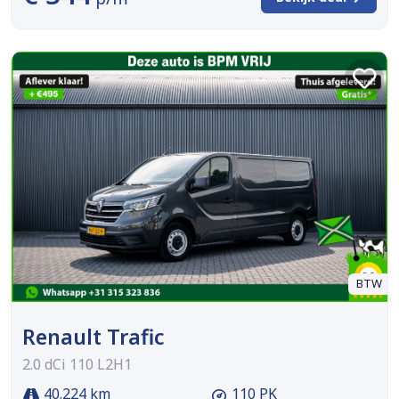
BTW
Renault Trafic
2.0 dCi 110 L2H1
40.224 km
110 PK