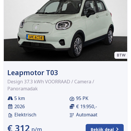
BTW
Leapmotor T03
Design 37.3 kWh VOORRAAD / Camera /
Panoramadak
5 km
95 PK
2026
€ 19.950,-
Elektrisch
Automaat
€ 312
p/m
Bekijk deal