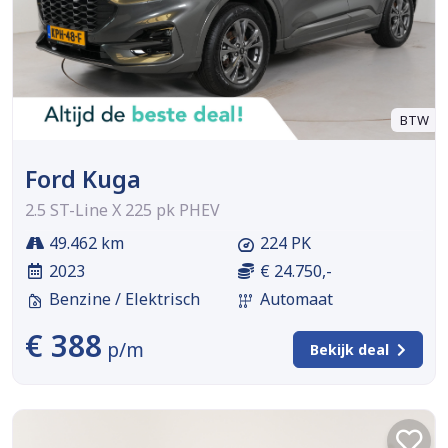
BTW
Ford Kuga
2.5 ST-Line X 225 pk PHEV
49.462 km
224 PK
2023
€ 24.750,-
Benzine / Elektrisch
Automaat
€ 388
p/m
Bekijk deal