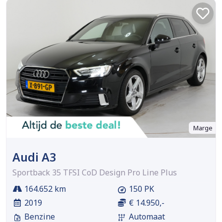
Marge
Audi A3
Sportback 35 TFSI CoD Design Pro Line Plus
164.652 km
150 PK
2019
€ 14.950,-
Benzine
Automaat