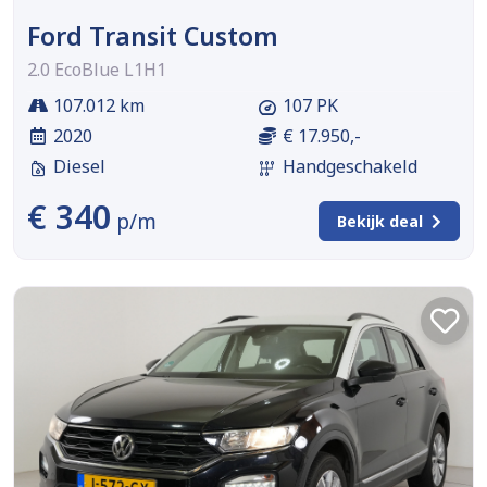
Ford Transit Custom
2.0 EcoBlue L1H1
107.012 km
107 PK
2020
€ 17.950,-
Diesel
Handgeschakeld
€ 340
p/m
Bekijk deal