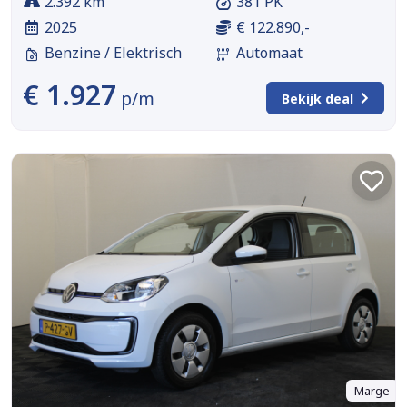
2.392 km
381 PK
2025
€ 122.890,-
Benzine / Elektrisch
Automaat
€ 1.927
p/m
Bekijk deal
Marge