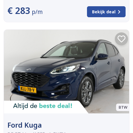
€ 283
p/m
Bekijk deal
BTW
Ford Kuga