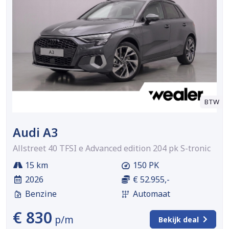
BTW
Audi A3
Allstreet 40 TFSI e Advanced edition 204 pk S-tronic
15 km
150 PK
2026
€ 52.955,-
Benzine
Automaat
€ 830
p/m
Bekijk deal