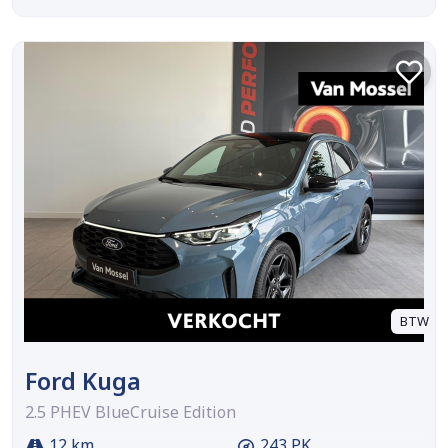
BTW
Ford Kuga
2.5 PHEV BlueCruise Edition
12 km
243 PK