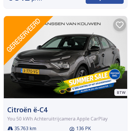
BTW
Citroën ë-C4
You 50 kWh Achteruitrijcamera Apple CarPlay
35.763 km
136 PK