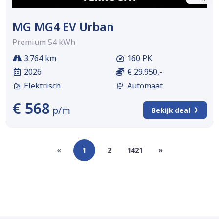
MG MG4 EV Urban
Premium 54 kWh
3.764 km
160 PK
2026
€ 29.950,-
Elektrisch
Automaat
€ 568
p/m
Bekijk deal
«
1
2
1421
»