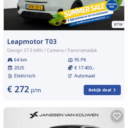
BTW
Leapmotor T03
Design 37.3 kWh / Camera / Panoramadak
64 km
95 PK
2025
€ 17.400,-
Elektrisch
Automaat
€ 272
p/m
Bekijk deal