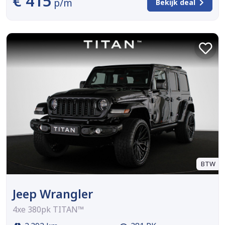
€ 415
p/m
Bekijk deal
BTW
Jeep Wrangler
4xe 380pk TITAN™