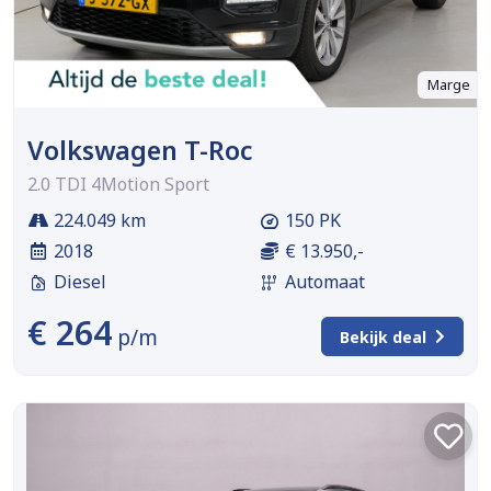
Marge
Volkswagen T-Roc
2.0 TDI 4Motion Sport
224.049 km
150 PK
2018
€ 13.950,-
Diesel
Automaat
€ 264
p/m
Bekijk deal