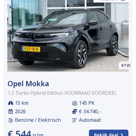
BTW
Opel Mokka
1.2 Turbo Hybrid Edition VOORRAAD VOORDEEL
15 km
145 PK
2026
€ 34.740,-
Benzine / Elektrisch
Automaat
€ 544
p/m
Bekijk deal