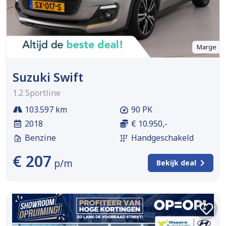
Marge
Suzuki Swift
1.2 Sportline
103.597 km
90 PK
2018
€ 10.950,-
Benzine
Handgeschakeld
€ 207
p/m
Bekijk deal