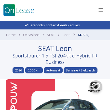
Persoonlijk contact & eerlijk advies
Home
Occasions
SEAT
Leon
KDS04J
SEAT Leon
Sportstourer 1.5 TSI 204pk e-Hybrid FR
Business
2026
6.500 km
Automaat
Benzine / Elektrisch