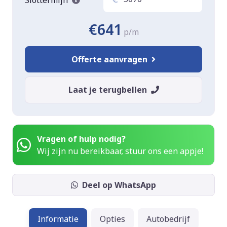
€641
p/m
Offerte aanvragen
Laat je terugbellen
Vragen of hulp nodig?
Wij zijn nu bereikbaar, stuur ons een appje!
Deel op WhatsApp
Informatie
Opties
Autobedrijf