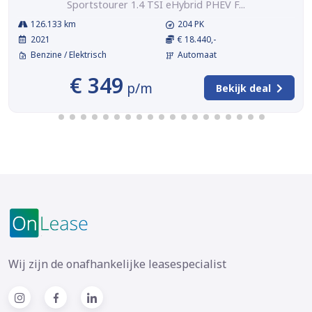
Sportstourer 1.4 TSI eHybrid PHEV F...
126.133 km
204 PK
2021
€ 18.440,-
Benzine / Elektrisch
Automaat
€ 349
p/m
Bekijk deal
Wij zijn de onafhankelijke leasespecialist