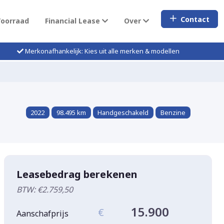
Contact
Voorraad
Financial Lease
Over
Merkonafhankelijk: Kies uit alle merken & modellen
2022
98.495 km
Handgeschakeld
Benzine
Leasebedrag berekenen
BTW: €2.759,50
15.900
€
Aanschafprijs