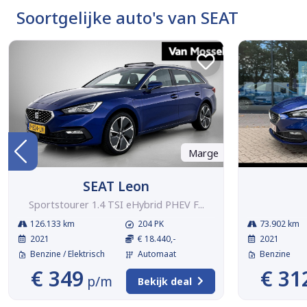
Soortgelijke auto's van SEAT
Marge
SEAT Leon
Sportstourer 1.4 TSI eHybrid PHEV F...
126.133 km
204 PK
73.902 km
2021
€ 18.440,-
2021
Benzine / Elektrisch
Automaat
Benzine
€ 349
€ 31
p/m
Bekijk deal