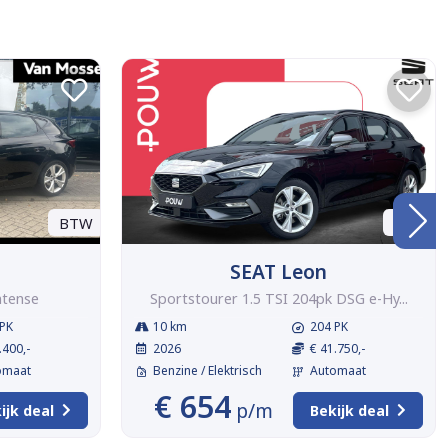
BTW
BTW
SEAT Leon
ntense
Sportstourer 1.5 TSI 204pk DSG e-Hy...
PK
10 km
204 PK
.400,-
2026
€ 41.750,-
omaat
Benzine / Elektrisch
Automaat
€ 654
p/m
ijk deal
Bekijk deal