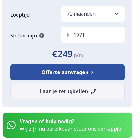
Looptijd
€
Slottermijn
€249
p/m
Offerte aanvragen
Laat je terugbellen
Vragen of hulp nodig?
Wij zijn nu bereikbaar, stuur ons een appje!