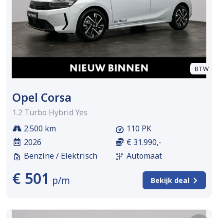
BTW
Opel Corsa
1.2 Turbo Hybrid Yes
2.500 km
110 PK
2026
€ 31.990,-
Benzine / Elektrisch
Automaat
€ 501
p/m
Bekijk deal