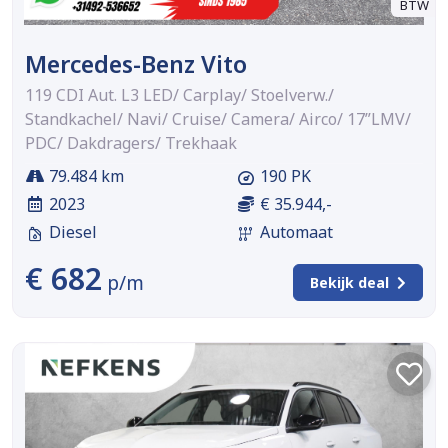
BTW
Mercedes-Benz Vito
119 CDI Aut. L3 LED/ Carplay/ Stoelverw./
Standkachel/ Navi/ Cruise/ Camera/ Airco/ 17”LMV/
PDC/ Dakdragers/ Trekhaak
79.484 km
190 PK
2023
€ 35.944,-
Diesel
Automaat
€ 682
p/m
Bekijk deal