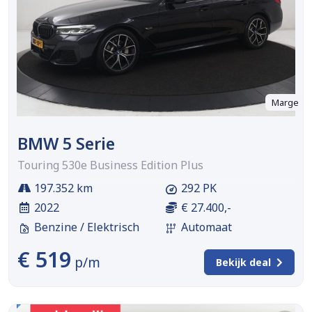
Marge
BMW 5 Serie
Touring 530e Business Edition Plus
197.352 km
292 PK
2022
€ 27.400,-
Benzine / Elektrisch
Automaat
€ 519
p/m
Bekijk deal