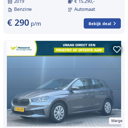
2019
€ 15.290,-
Benzine
Automaat
€ 290
p/m
Bekijk deal
Marge