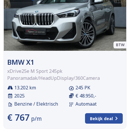
BTW
BMW X1
xDrive25e M Sport 245pk
Panoramadak/HeadUpDisplay/360Camera
13.202 km
245 PK
2025
€ 48.950,-
Benzine / Elektrisch
Automaat
€ 767
p/m
Bekijk deal