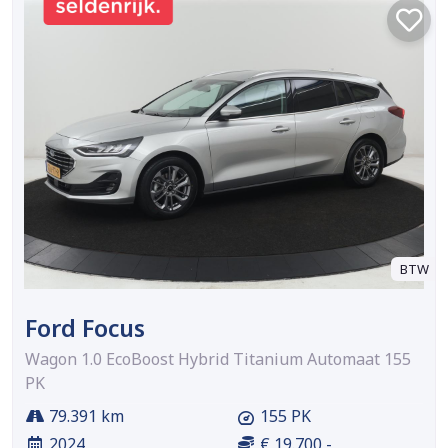
BTW
Ford Focus
Wagon 1.0 EcoBoost Hybrid Titanium Automaat 155
PK
79.391 km
155 PK
2024
€ 19.700,-