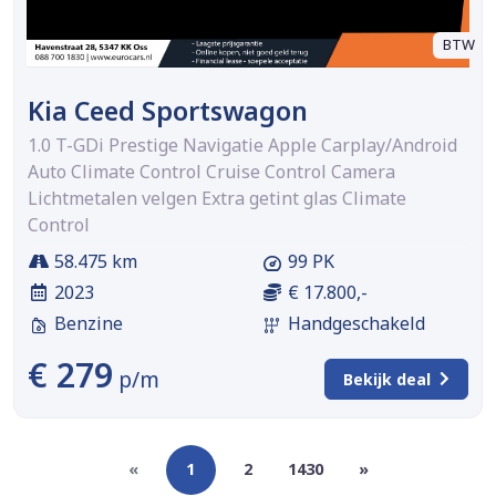
BTW
Kia Ceed Sportswagon
1.0 T-GDi Prestige Navigatie Apple Carplay/Android
Auto Climate Control Cruise Control Camera
Lichtmetalen velgen Extra getint glas Climate
Control
58.475 km
99 PK
2023
€ 17.800,-
Benzine
Handgeschakeld
€ 279
p/m
Bekijk deal
«
1
2
1430
»