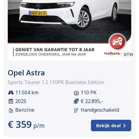
BTW
Opel Astra
Sports Tourer 1.2 110PK Business Edition
11.504 km
110 PK
2025
€ 22.895,-
Benzine
Handgeschakeld
€ 359
p/m
Bekijk deal