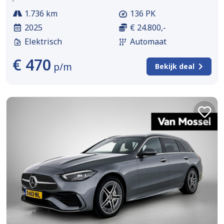
1.736 km
136 PK
2025
€ 24.800,-
Elektrisch
Automaat
€ 470
p/m
Bekijk deal