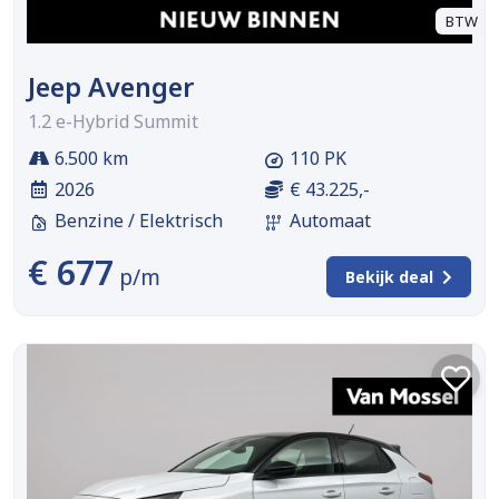
BTW
Jeep Avenger
1.2 e-Hybrid Summit
6.500 km
110 PK
2026
€ 43.225,-
Benzine / Elektrisch
Automaat
€ 677
p/m
Bekijk deal