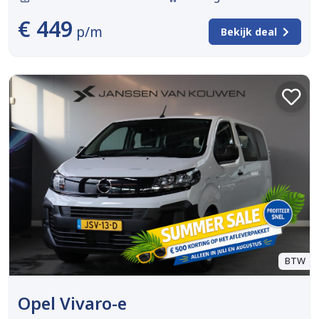
€ 449
p/m
Bekijk deal
BTW
Opel Vivaro-e