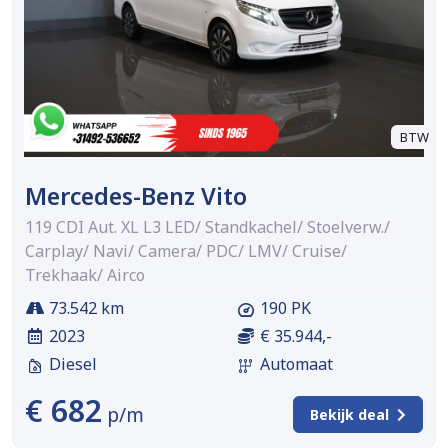
BTW
Mercedes-Benz Vito
119 CDI Aut. XL L3 LED/ Standkachel/ Stoelverw./
Carplay/ Navi/ Camera/ PDC/ LMV/ Cruise/
Trekhaak/ Airco
73.542 km
190 PK
2023
€ 35.944,-
Diesel
Automaat
€ 682
p/m
Bekijk deal