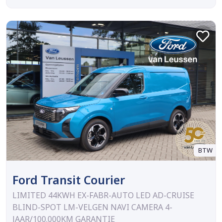
BTW
Ford Transit Courier
LIMITED 44KWH EX-FABR-AUTO LED AD-CRUISE
BLIND-SPOT LM-VELGEN NAVI CAMERA 4-
JAAR/100.000KM GARANTIE