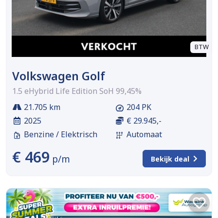
BTW
Volkswagen Golf
1.5 eHybrid Life Edition SoH 99,45%
21.705 km
204 PK
2025
€ 29.945,-
Benzine / Elektrisch
Automaat
€ 469
p/m
Bekijk deal