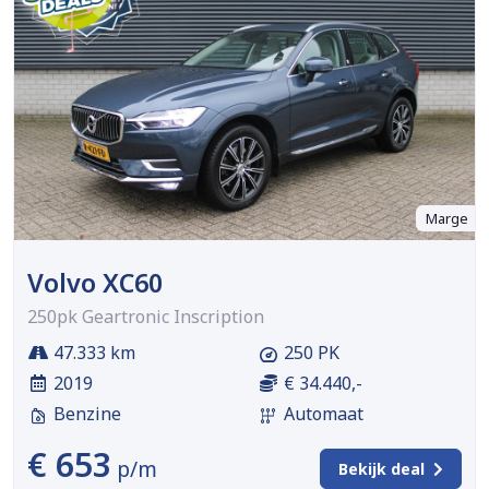
Marge
Volvo XC60
250pk Geartronic Inscription
47.333 km
250 PK
2019
€ 34.440,-
Benzine
Automaat
€ 653
p/m
Bekijk deal