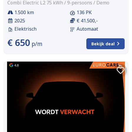
Combi Electric L2 75 kWh / 9-persoons / Demo
1.500 km
136 PK
2025
€ 41.500,-
Elektrisch
Automaat
€ 650
p/m
Bekijk deal