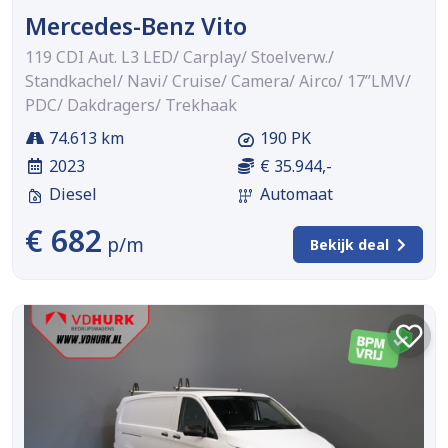
Mercedes-Benz Vito
119 CDI Aut. L3 LED/ Carplay/ Stoelverw./
Standkachel/ Navi/ Cruise/ Camera/ Airco/ 17”LMV/
PDC/ Dakdragers/ Trekhaak
74.613 km
190 PK
2023
€ 35.944,-
Diesel
Automaat
€ 682
p/m
Bekijk deal