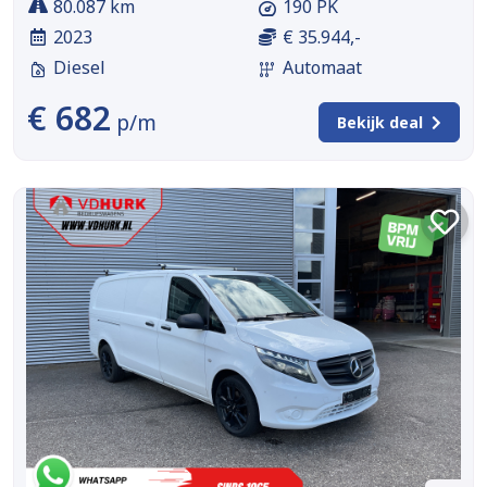
80.087 km
190 PK
2023
€ 35.944,-
Diesel
Automaat
€ 682
p/m
Bekijk deal