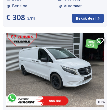
Benzine
Automaat
€ 308
p/m
Bekijk deal
BTW