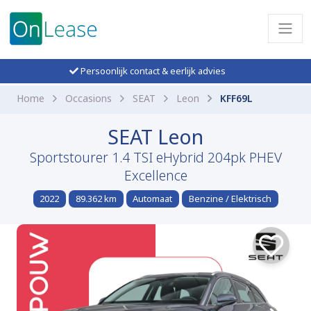
Persoonlijk contact & eerlijk advies
Home
Occasions
SEAT
Leon
KFF69L
SEAT Leon
Sportstourer 1.4 TSI eHybrid 204pk PHEV
Excellence
2022
89.362 km
Automaat
Benzine / Elektrisch