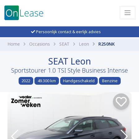
Persoonlijk contact & eerlijk advies
Home
Occasions
SEAT
Leon
R250NK
SEAT Leon
Sportstourer 1.0 TSI Style Business Intense
2022
49.300 km
Handgeschakeld
Benzine