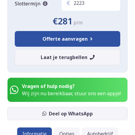
€
Slottermijn
€281
p/m
Offerte aanvragen
Laat je terugbellen
Vragen of hulp nodig?
Wij zijn nu bereikbaar, stuur ons een appje!
Deel op WhatsApp
Informatie
Opties
Autobedrijf