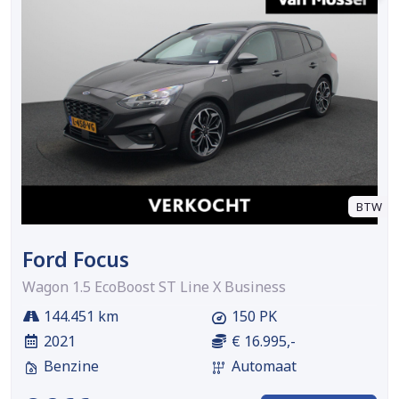
BTW
Ford Focus
Wagon 1.5 EcoBoost ST Line X Business
144.451 km
150 PK
2021
€ 16.995,-
Benzine
Automaat