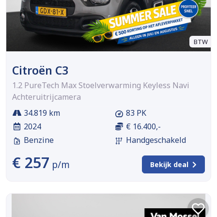
BTW
Citroën C3
1.2 PureTech Max Stoelverwarming Keyless Navi
Achteruitrijcamera
34.819 km
83 PK
2024
€ 16.400,-
Benzine
Handgeschakeld
€ 257
p/m
Bekijk deal