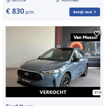
Benzine
Automaat
€ 830
p/m
Bekijk deal
BTW