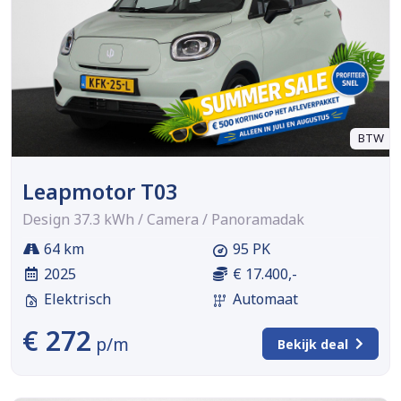
BTW
Leapmotor T03
Design 37.3 kWh / Camera / Panoramadak
64 km
95 PK
2025
€ 17.400,-
Elektrisch
Automaat
€ 272
p/m
Bekijk deal