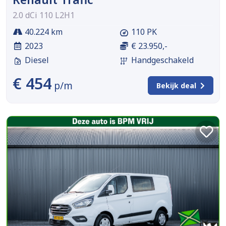
2.0 dCi 110 L2H1
40.224 km
110 PK
2023
€ 23.950,-
Diesel
Handgeschakeld
€ 454
p/m
Bekijk deal