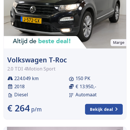
Marge
Volkswagen T-Roc
2.0 TDI 4Motion Sport
224.049 km
150 PK
2018
€ 13.950,-
Diesel
Automaat
€ 264
p/m
Bekijk deal