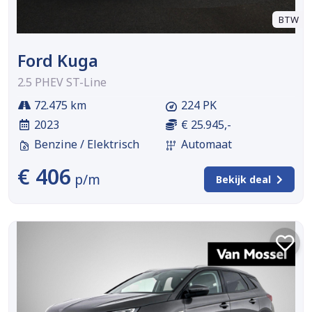
BTW
Ford Kuga
2.5 PHEV ST-Line
72.475 km
224 PK
2023
€ 25.945,-
Benzine / Elektrisch
Automaat
€ 406
p/m
Bekijk deal