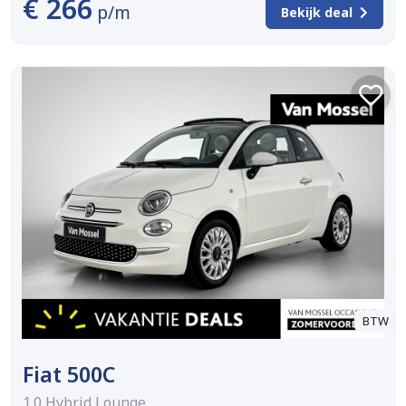
€ 266
p/m
Bekijk deal
BTW
Fiat 500C
1.0 Hybrid Lounge