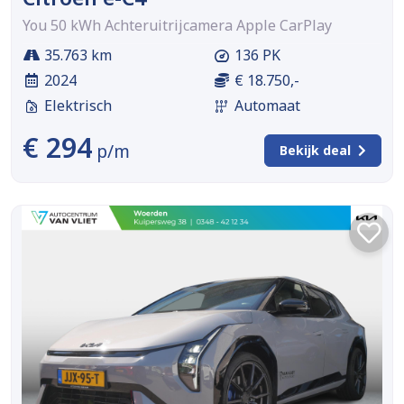
You 50 kWh Achteruitrijcamera Apple CarPlay
35.763 km
136 PK
2024
€ 18.750,-
Elektrisch
Automaat
€ 294
p/m
Bekijk deal