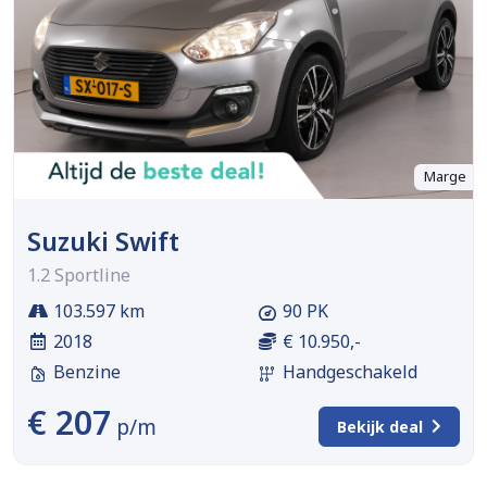
Marge
Suzuki Swift
1.2 Sportline
103.597 km
90 PK
2018
€ 10.950,-
Benzine
Handgeschakeld
€ 207
p/m
Bekijk deal