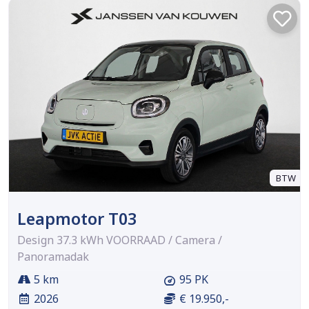
BTW
Leapmotor T03
Design 37.3 kWh VOORRAAD / Camera /
Panoramadak
5 km
95 PK
2026
€ 19.950,-