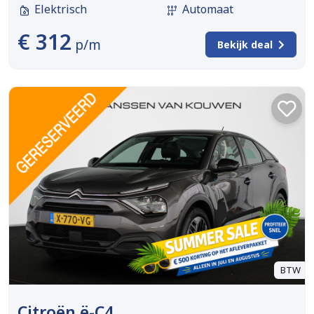
Elektrisch
Automaat
€ 312
p/m
Bekijk deal
BTW
Citroën ë-C4