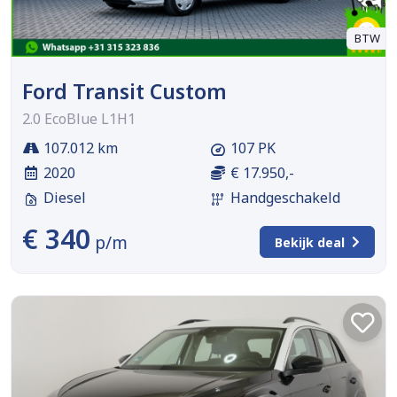
BTW
Ford Transit Custom
2.0 EcoBlue L1H1
107.012 km
107 PK
2020
€ 17.950,-
Diesel
Handgeschakeld
€ 340
p/m
Bekijk deal