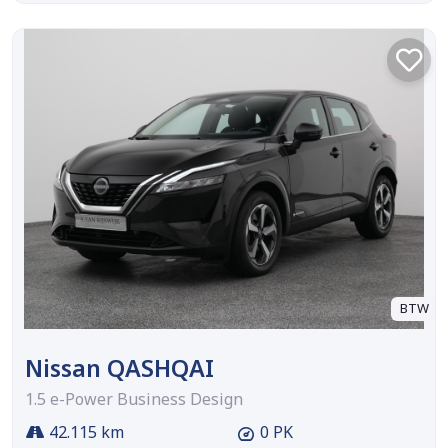
BTW
Nissan QASHQAI
1.5 e-Power Business Design
42.115 km
0 PK