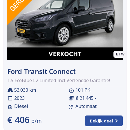
BTW
Ford Transit Connect
1.5 EcoBlue L2 Limited Incl Verlengde Garantie!
53.030 km
101 PK
2023
€ 21.445,-
Diesel
Automaat
€ 406
p/m
Bekijk deal