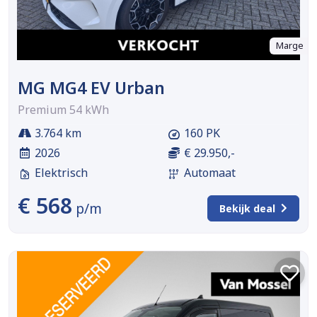
Marge
MG MG4 EV Urban
Premium 54 kWh
3.764 km
160 PK
2026
€ 29.950,-
Elektrisch
Automaat
€ 568
p/m
Bekijk deal