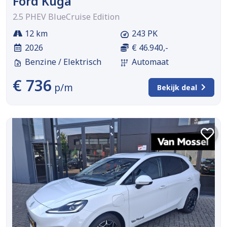
Ford Kuga
2.5 PHEV BlueCruise Edition
12 km
243 PK
2026
€ 46.940,-
Benzine / Elektrisch
Automaat
€ 736
p/m
Bekijk deal