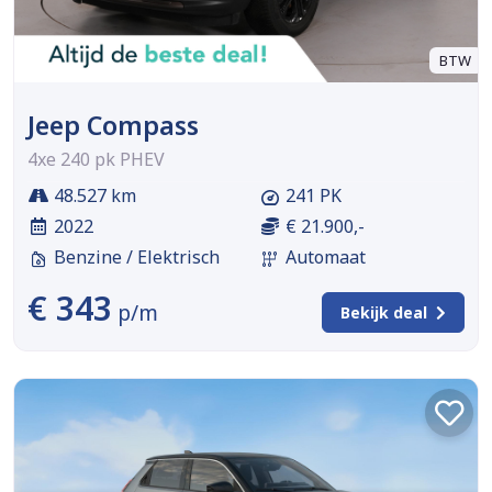
BTW
Jeep Compass
4xe 240 pk PHEV
48.527 km
241 PK
2022
€ 21.900,-
Benzine / Elektrisch
Automaat
€ 343
p/m
Bekijk deal