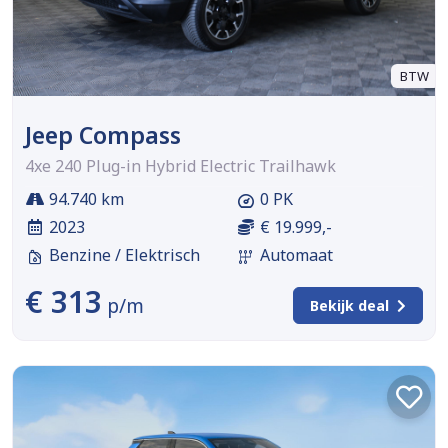
BTW
Jeep Compass
4xe 240 Plug-in Hybrid Electric Trailhawk
94.740 km
0 PK
2023
€ 19.999,-
Benzine / Elektrisch
Automaat
€ 313
p/m
Bekijk deal