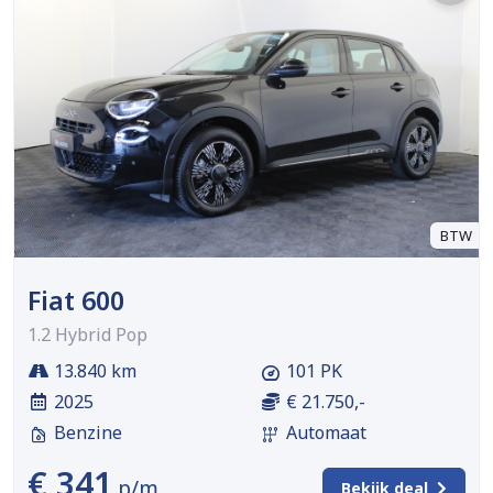
BTW
Fiat 600
1.2 Hybrid Pop
13.840 km
101 PK
2025
€ 21.750,-
Benzine
Automaat
€ 341
p/m
Bekijk deal