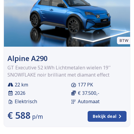
BTW
Alpine A290
GT Executive 52 kWh Lichtmetalen wielen 19''
SNOWFLAKE noir brilliant met diamant effect
22 km
177 PK
2026
€ 37.500,-
Elektrisch
Automaat
€ 588
p/m
Bekijk deal