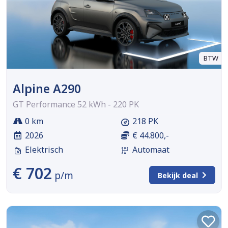
BTW
Alpine A290
GT Performance 52 kWh - 220 PK
0 km
218 PK
2026
€ 44.800,-
Elektrisch
Automaat
€ 702
p/m
Bekijk deal