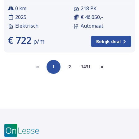
0 km
218 PK
2025
€ 46.050,-
Elektrisch
Automaat
€ 722
p/m
Bekijk deal
«
1
2
1431
»