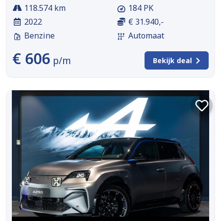
118.574 km
184 PK
2022
€ 31.940,-
Benzine
Automaat
€ 606
p/m
Bekijk deal