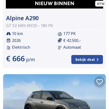
BTW
Alpine A290
GT 52 kWh MY25 - 180 PK
10 km
177 PK
2026
€ 42.500,-
Elektrisch
Automaat
€ 666
p/m
Bekijk deal