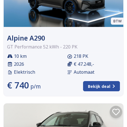
BTW
Alpine A290
GT Performance 52 kWh - 220 PK
10 km
218 PK
2026
€ 47.248,-
Elektrisch
Automaat
€ 740
p/m
Bekijk deal