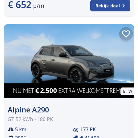
€ 652
p/m
Bekijk deal
BTW
Alpine A290
GT 52 kWh - 180 PK
5 km
177 PK
2025
€ 41.600,-