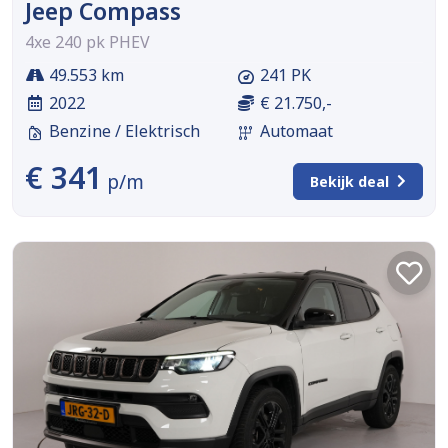
Jeep Compass
4xe 240 pk PHEV
49.553 km
241 PK
2022
€ 21.750,-
Benzine / Elektrisch
Automaat
€ 341
p/m
Bekijk deal