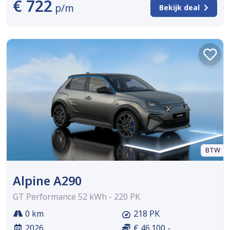
€ 722
p/m
Bekijk deal
BTW
Alpine A290
GT Performance 52 kWh - 220 PK
0 km
218 PK
2026
€ 46.100,-