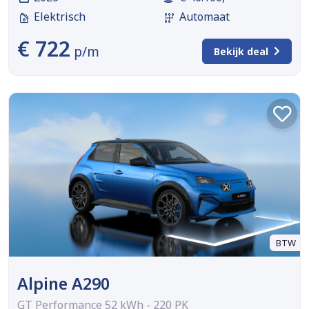
Elektrisch
Automaat
€ 722
p/m
Bekijk deal
BTW
Alpine A290
GT Performance 52 kWh - 220 PK