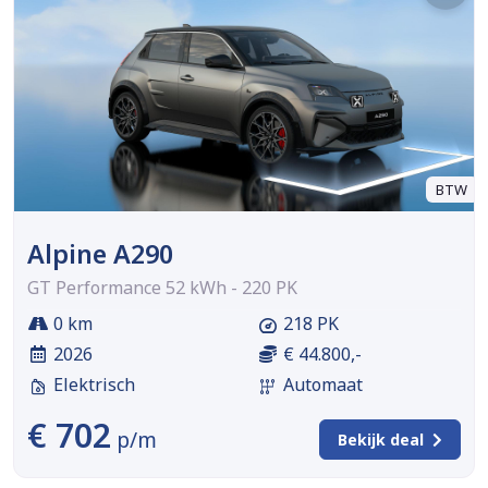
BTW
Alpine A290
GT Performance 52 kWh - 220 PK
0 km
218 PK
2026
€ 44.800,-
Elektrisch
Automaat
€ 702
p/m
Bekijk deal