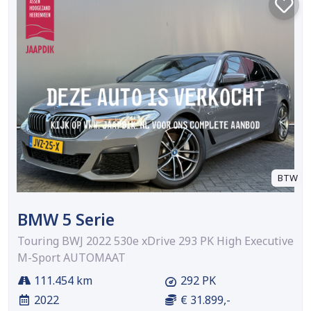
BTW
BMW 5 Serie
Touring BWJ 2022 530e xDrive 293 PK High Executive
M-Sport AUTOMAAT
111.454 km
292 PK
2022
€ 31.899,-