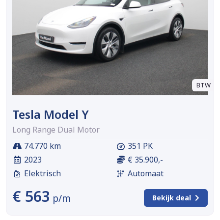
BTW
Tesla Model Y
Long Range Dual Motor
74.770 km
351 PK
2023
€ 35.900,-
Elektrisch
Automaat
€ 563
p/m
Bekijk deal