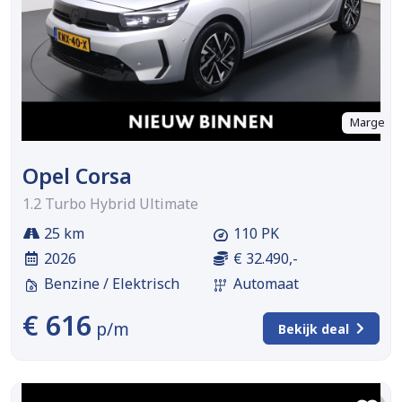
Marge
Opel Corsa
1.2 Turbo Hybrid Ultimate
25 km
110 PK
2026
€ 32.490,-
Benzine / Elektrisch
Automaat
€ 616
p/m
Bekijk deal