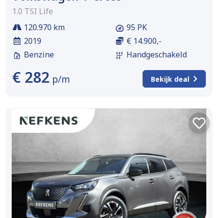
1.0 TSI Life
120.970 km
95 PK
2019
€ 14.900,-
Benzine
Handgeschakeld
€ 282
p/m
Bekijk deal