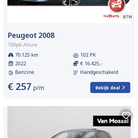
BTW
Peugeot 2008
100pk Allure
70.125 km
102 PK
2022
€ 16.425,-
Benzine
Handgeschakeld
€ 257
p/m
Bekijk deal