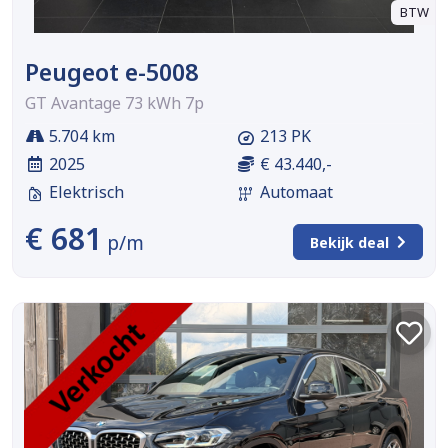
BTW
Peugeot e-5008
GT Avantage 73 kWh 7p
5.704 km
213 PK
2025
€ 43.440,-
Elektrisch
Automaat
€ 681
p/m
Bekijk deal