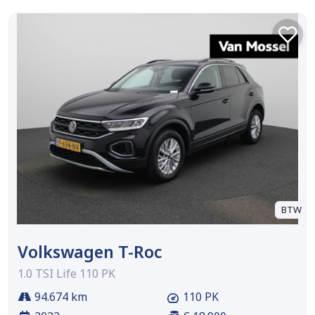
BTW
Volkswagen T-Roc
1.0 TSI Life 110 PK
94.674 km
110 PK