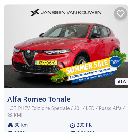
BTW
Alfa Romeo Tonale
1.3T PHEV Edizione Speciale / 20'' / LED / Rosso Alfa /
88 KM!
88 km
280 PK