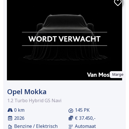
Marge
Opel Mokka
1.2 Turbo Hybrid GS Navi
0 km
145 PK
2026
€ 37.450,-
Benzine / Elektrisch
Automaat