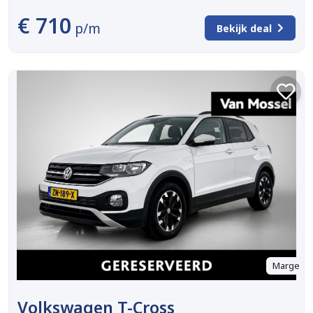
€ 710
p/m
Bekijk deal
Marge
Volkswagen T-Cross