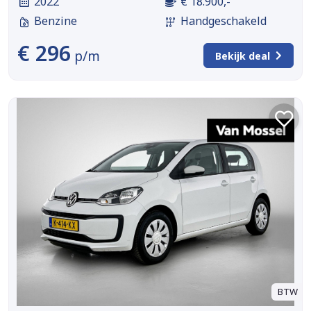
2022
€ 18.900,-
Benzine
Handgeschakeld
€ 296
p/m
Bekijk deal
BTW