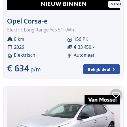
Marge
Opel Corsa-e
Electric Long Range Yes 51 kWh
0 km
156 PK
2026
€ 33.450,-
Elektrisch
Automaat
€ 634
p/m
Bekijk deal