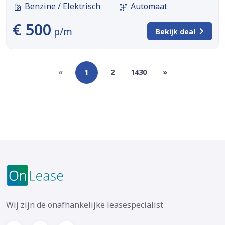
Benzine / Elektrisch
Automaat
€ 500
p/m
Bekijk deal
«
1
2
1430
»
Wij zijn de onafhankelijke leasespecialist