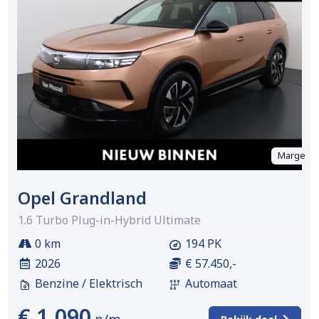
Marge
Opel Grandland
1.6 Turbo Plug-in-Hybrid Ultimate
0 km
194 PK
2026
€ 57.450,-
Benzine / Elektrisch
Automaat
€ 1.090