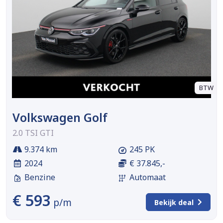
BTW
Volkswagen Golf
2.0 TSI GTI
9.374 km
245 PK
2024
€ 37.845,-
Benzine
Automaat
€ 593
p/m
Bekijk deal