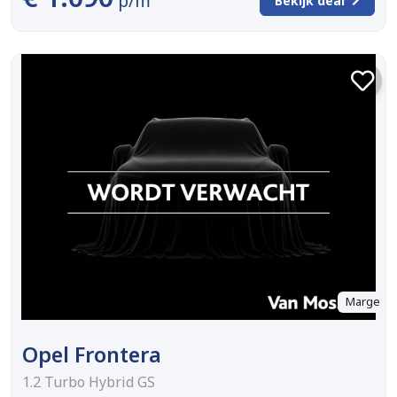
p/m
Bekijk deal
Marge
Opel Frontera
1.2 Turbo Hybrid GS