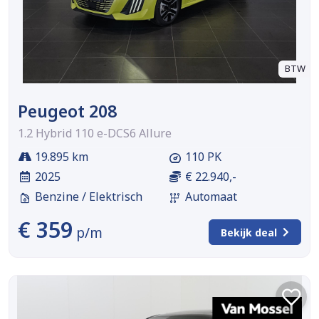
BTW
Peugeot 208
1.2 Hybrid 110 e-DCS6 Allure
19.895 km
110 PK
2025
€ 22.940,-
Benzine / Elektrisch
Automaat
€ 359
p/m
Bekijk deal