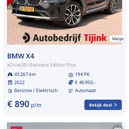
Marge
BMW X4
xDrive20i Business Edition Plus
43.267 km
194 PK
2022
€ 46.950,-
Benzine / Elektrisch
Automaat
€ 890
p/m
Bekijk deal