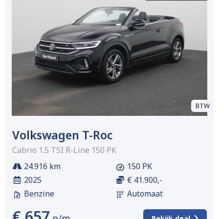
BTW
Volkswagen T-Roc
Cabrio 1.5 TSI R-Line 150 PK
24.916 km
150 PK
2025
€ 41.900,-
Benzine
Automaat
€ 657
p/m
Bekijk deal