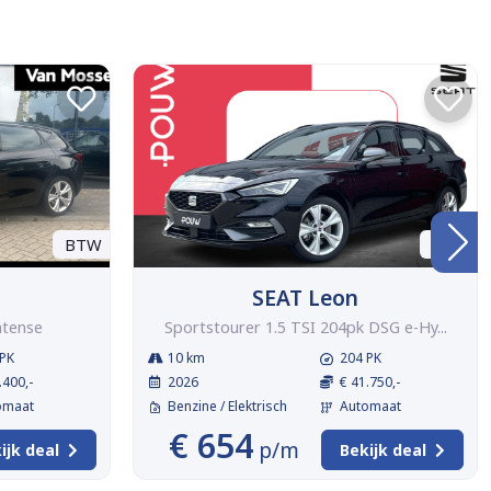
BTW
BTW
SEAT Leon
ntense
Sportstourer 1.5 TSI 204pk DSG e-Hy...
PK
10 km
204 PK
.400,-
2026
€ 41.750,-
omaat
Benzine / Elektrisch
Automaat
€ 654
p/m
ijk deal
Bekijk deal