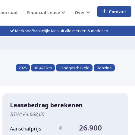
Contact
Voorraad
Financial Lease
Over
Merkonafhankelijk: Kies uit alle merken & modellen
2025
18.471 km
Handgeschakeld
Benzine
Leasebedrag berekenen
BTW: €4.668,60
26.900
€
Aanschafprijs