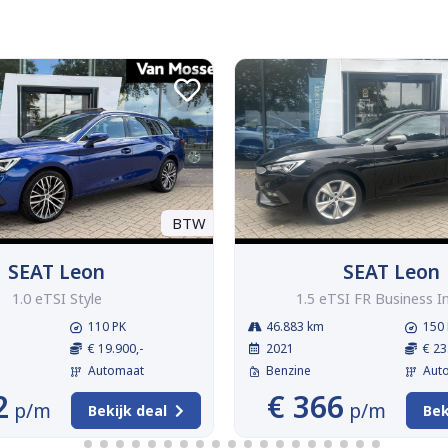
BTW
SEAT Leon
SEAT Leon
1.0 eTSI Style
1.5 eTSI FR Business I
110 PK
46.883 km
150 
€ 19.900,-
2021
€ 23
Automaat
Benzine
Aut
2
€ 366
p/m
p/m
Bekijk deal
Bek