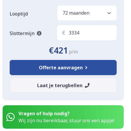
Looptijd
€
Slottermijn
€421
p/m
Offerte aanvragen
Laat je terugbellen
Vragen of hulp nodig?
Wij zijn nu bereikbaar, stuur ons een appje!