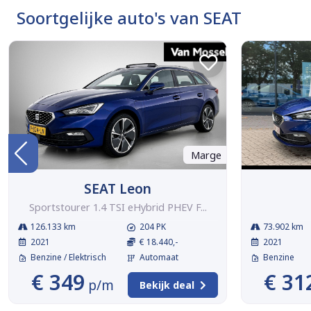
Soortgelijke auto's van SEAT
Marge
SEAT Leon
Sportstourer 1.4 TSI eHybrid PHEV F...
126.133 km
204 PK
73.902 km
2021
€ 18.440,-
2021
Benzine / Elektrisch
Automaat
Benzine
€ 349
€ 31
p/m
Bekijk deal