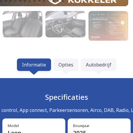
Informatie
Opties
Autobedrijf
Specificaties
e control, App connect, Parkeersensoren, Airco, DAB, Radio
Model
Bouwjaar
Leon
2025