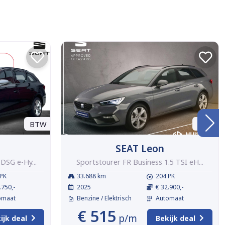
BTW
BTW
SEAT Leon
DSG e-Hy...
Sportstourer FR Business 1.5 TSI eH...
PK
33.688 km
204 PK
.750,-
2025
€ 32.900,-
omaat
Benzine / Elektrisch
Automaat
€ 515
p/m
ijk deal
Bekijk deal