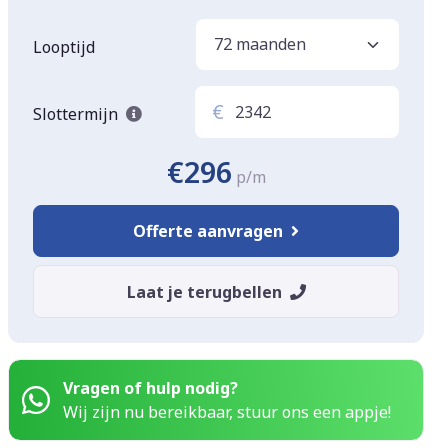
Looptijd
€
Slottermijn
€296
p/m
Offerte aanvragen
Laat je terugbellen
Vragen of hulp nodig?
Wij zijn nu bereikbaar, stuur ons een appje!