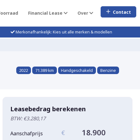
Contact
Voorraad
Financial Lease
Over
Merkonafhankelijk: Kies uit alle merken & modellen
2022
71.389 km
Handgeschakeld
Benzine
Leasebedrag berekenen
BTW: €3.280,17
18.900
€
Aanschafprijs