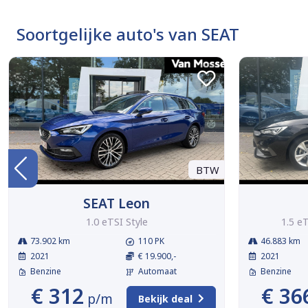
Soortgelijke auto's van SEAT
BTW
SEAT Leon
1.0 eTSI Style
1.5 e
73.902 km
110 PK
46.883 km
2021
€ 19.900,-
2021
Benzine
Automaat
Benzine
€ 312
€ 36
p/m
Bekijk deal