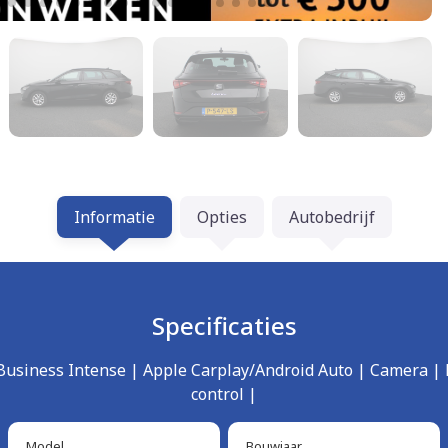
Informatie
Opties
Autobedrijf
Specificaties
e Business Intense | Apple Carplay/Android Auto | Camera |
control |
Model
Bouwjaar