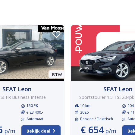
BTW
SEAT Leon
SEAT Leon
TSI FR Business Intense
Sportstourer 1.5 TSI 204pk 
150 PK
10 km
204 
€ 23.400,-
2026
€ 41
Automaat
Benzine / Elektrisch
Aut
6
€ 654
p/m
p/m
Bekijk deal
Bek