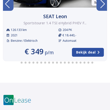
Marge
SEAT Leon
Sportstourer 1.4 TSI eHybrid PHEV F...
126.133 km
204 PK
2021
€ 18.440,-
Benzine / Elektrisch
Automaat
€ 349
p/m
Bekijk deal