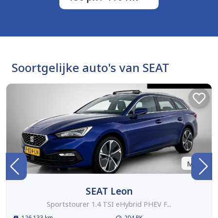
Soortgelijke auto's van SEAT
Marge
SEAT Leon
Sportstourer 1.4 TSI eHybrid PHEV F...
126.133 km
204 PK