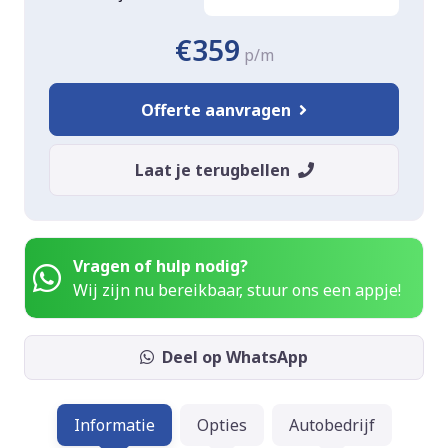
€359
p/m
Offerte aanvragen
Laat je terugbellen
Vragen of hulp nodig?
Wij zijn nu bereikbaar, stuur ons een appje!
Deel op WhatsApp
Informatie
Opties
Autobedrijf