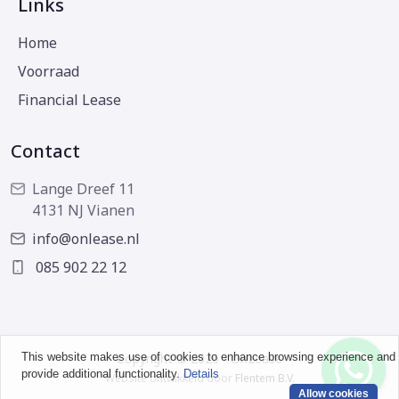
Links
Home
Voorraad
Financial Lease
Contact
Lange Dreef 11
4131 NJ Vianen
info@onlease.nl
085 902 22 12
This website makes use of cookies to enhance browsing experience and
Copyright © 2026 - OnLease
provide additional functionality.
Details
Website ontwikkeld door
Flentem B.V.
Allow cookies