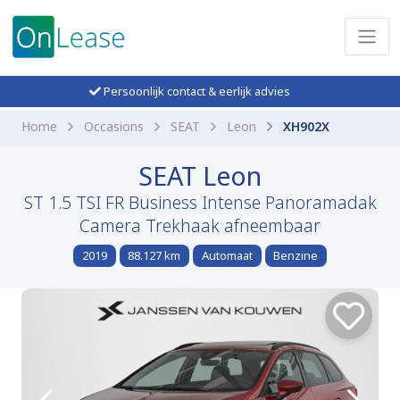
Persoonlijk contact & eerlijk advies
Home
Occasions
SEAT
Leon
XH902X
SEAT Leon
ST 1.5 TSI FR Business Intense Panoramadak
Camera Trekhaak afneembaar
2019
88.127 km
Automaat
Benzine