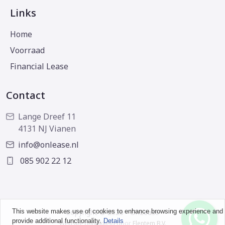
Links
Home
Voorraad
Financial Lease
Contact
Lange Dreef 11
4131 NJ Vianen
info@onlease.nl
085 902 22 12
This website makes use of cookies to enhance browsing experience and
Copyright © 2026 - OnLease
provide additional functionality.
Details
Website ontwikkeld door
Flentem B.V.