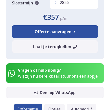
€
Slottermijn
€357
p/m
Offerte aanvragen
Laat je terugbellen
Vragen of hulp nodig?
Wij zijn nu bereikbaar, stuur ons een appje!
Deel op WhatsApp
Informatie
Opties
Autobedrijf