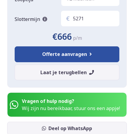
€
Slottermijn
€666
p/m
Offerte aanvragen
Laat je terugbellen
Vragen of hulp nodig?
Wij zijn nu bereikbaar, stuur ons een appje!
Deel op WhatsApp