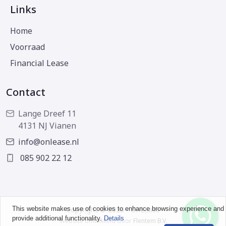
Links
Home
Voorraad
Financial Lease
Contact
Lange Dreef 11
4131 NJ Vianen
info@onlease.nl
085 902 22 12
This website makes use of cookies to enhance browsing experience and
Copyright © 2026 - OnLease
provide additional functionality.
Details
Website ontwikkeld door
Flentem B.V.