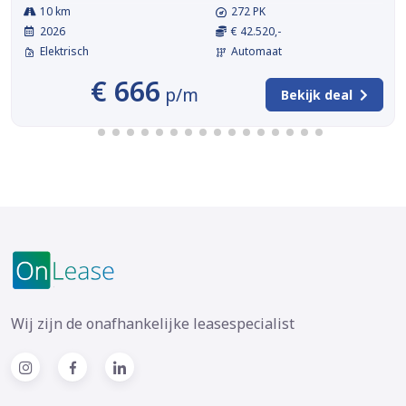
10 km
272 PK
2026
€ 42.520,-
Elektrisch
Automaat
€ 666
p/m
Bekijk deal
Wij zijn de onafhankelijke leasespecialist