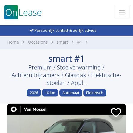
Persoonlijk contact & eerlijk advies
Home
Occasions
smart
#1
smart #1
Premium / Stoelverwarming /
Achteruitrijcamera / Glasdak / Elektrische-
Stoelen / Appl...
2026
10 km
Automaat
Elektrisch