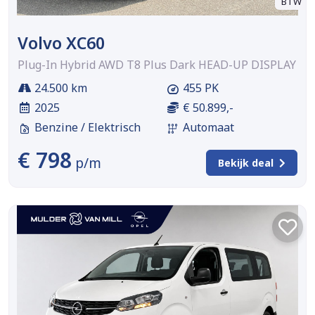
BTW
Volvo XC60
Plug-In Hybrid AWD T8 Plus Dark HEAD-UP DISPLAY
24.500 km
455 PK
2025
€ 50.899,-
Benzine / Elektrisch
Automaat
€ 798
p/m
Bekijk deal