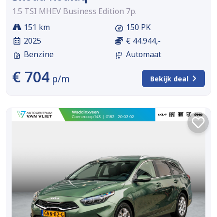
1.5 TSI MHEV Business Edition 7p.
151 km
150 PK
2025
€ 44.944,-
Benzine
Automaat
€ 704
p/m
Bekijk deal