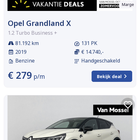
Marge
Opel Grandland X
1.2 Turbo Business +
81.192 km
131 PK
2019
€ 14.740,-
Benzine
Handgeschakeld
€ 279
p/m
Bekijk deal