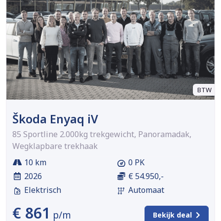
BTW
Škoda Enyaq iV
85 Sportline 2.000kg trekgewicht, Panoramadak,
Wegklapbare trekhaak
10 km
0 PK
2026
€ 54.950,-
Elektrisch
Automaat
€ 861
p/m
Bekijk deal