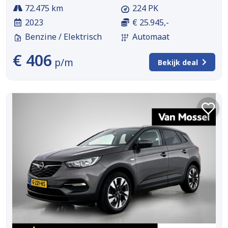
72.475 km
224 PK
2023
€ 25.945,-
Benzine / Elektrisch
Automaat
€ 406
p/m
Bekijk deal