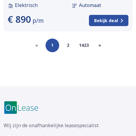
Elektrisch
Automaat
€ 890
p/m
Bekijk deal
«
1
2
1423
»
Wij zijn de onafhankelijke leasespecialist