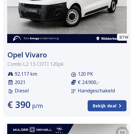
BTW
Opel Vivaro
Combi L2 1.5 CDTI 120pk
92.117 km
120 PK
2021
€ 24.900,-
Diesel
Handgeschakeld
€ 390
p/m
Bekijk deal