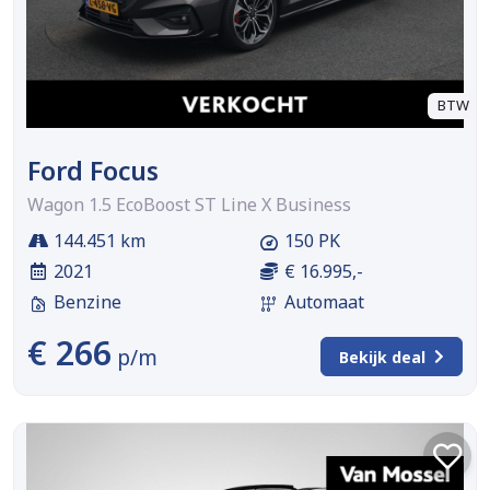
BTW
Ford Focus
Wagon 1.5 EcoBoost ST Line X Business
144.451 km
150 PK
2021
€ 16.995,-
Benzine
Automaat
€ 266
p/m
Bekijk deal