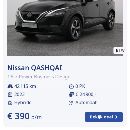
BTW
Nissan QASHQAI
1.5 e-Power Business Design
42.115 km
0 PK
2023
€ 24.900,-
Hybride
Automaat
€ 390
p/m
Bekijk deal