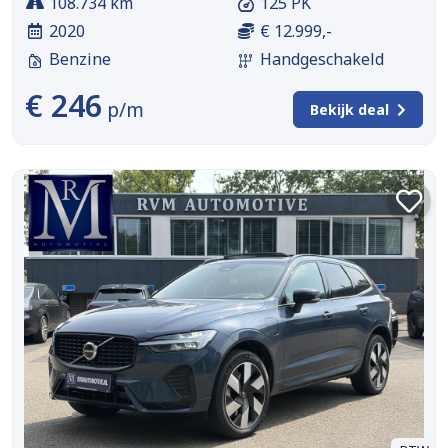
108.734 km
125 PK
2020
€ 12.999,-
Benzine
Handgeschakeld
€ 246
p/m
Bekijk deal