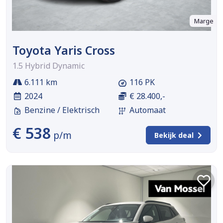
Marge
Toyota Yaris Cross
1.5 Hybrid Dynamic
6.111 km
116 PK
2024
€ 28.400,-
Benzine / Elektrisch
Automaat
€ 538
p/m
Bekijk deal