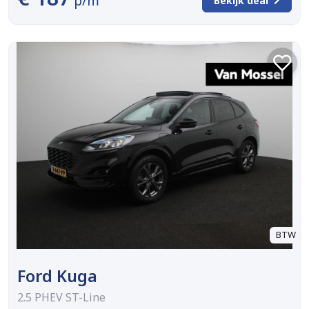
p/m
Bekijk deal
BTW
Ford Kuga
2.5 PHEV ST-Line