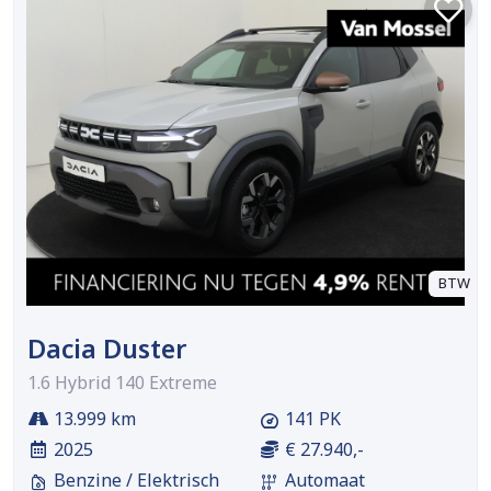
BTW
Dacia Duster
1.6 Hybrid 140 Extreme
13.999 km
141 PK
2025
€ 27.940,-
Benzine / Elektrisch
Automaat