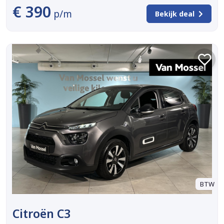
€ 390
p/m
Bekijk deal
BTW
Citroën C3