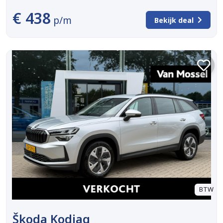
€ 438
p/m
Bekijk deal
BTW
Škoda Kodiaq