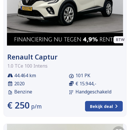
BTW
Renault Captur
1.0 TCe 100 Intens
44.464 km
101 PK
2020
€ 15.944,-
Benzine
Handgeschakeld
€ 250
p/m
Bekijk deal