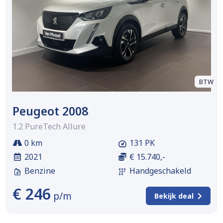
BTW
Peugeot 2008
1.2 PureTech Allure
0 km
131 PK
2021
€ 15.740,-
Benzine
Handgeschakeld
€ 246
p/m
Bekijk deal