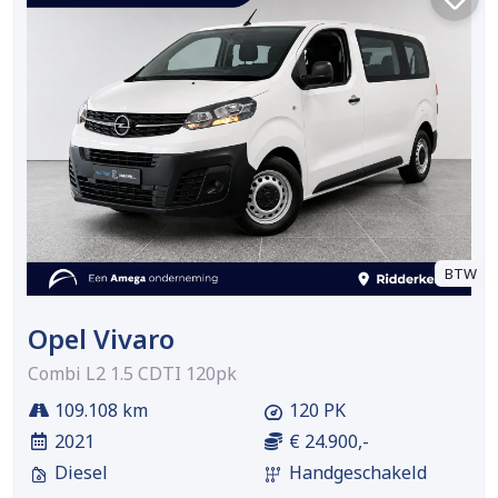
BTW
Opel Vivaro
Combi L2 1.5 CDTI 120pk
109.108 km
120 PK
2021
€ 24.900,-
Diesel
Handgeschakeld