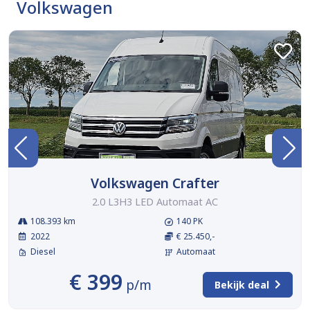
Volkswagen
BTW
Volkswagen Crafter
2.0 L3H3 LED Automaat AC
108.393 km
140 PK
2022
€ 25.450,-
Diesel
Automaat
€ 399
p/m
Bekijk deal