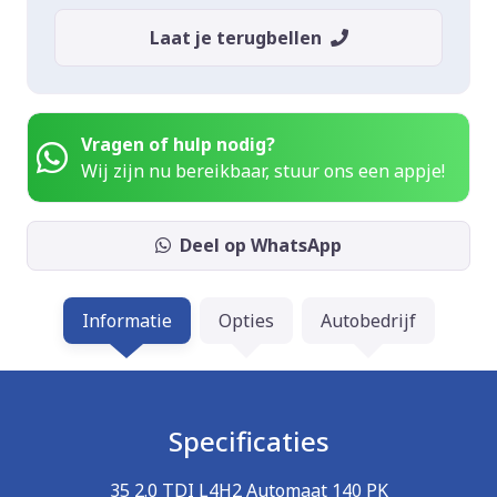
Laat je terugbellen
Vragen of hulp nodig?
Wij zijn nu bereikbaar, stuur ons een appje!
Deel op WhatsApp
Informatie
Opties
Autobedrijf
Specificaties
35 2.0 TDI L4H2 Automaat 140 PK