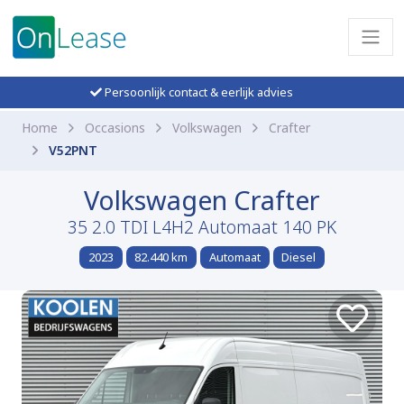
Persoonlijk contact & eerlijk advies
Home
Occasions
Volkswagen
Crafter
V52PNT
Volkswagen Crafter
35 2.0 TDI L4H2 Automaat 140 PK
2023
82.440 km
Automaat
Diesel