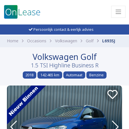
Persoonlijk contact & eerlijk advies
Home
Occasions
Volkswagen
Golf
L693SJ
Volkswagen Golf
1.5 TSI Highline Business R
2018
142.465 km
Automaat
Benzine