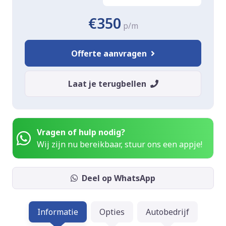
€350
p/m
Offerte aanvragen
Laat je terugbellen
Vragen of hulp nodig?
Wij zijn nu bereikbaar, stuur ons een appje!
Deel op WhatsApp
Informatie
Opties
Autobedrijf