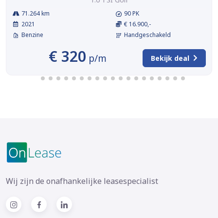
71.264 km
90 PK
2021
€ 16.900,-
Benzine
Handgeschakeld
€ 320
p/m
Bekijk deal
Wij zijn de onafhankelijke leasespecialist