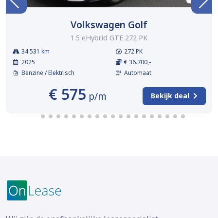
Volkswagen Golf
1.5 eHybrid GTE 272 PK
34.531 km
272 PK
2025
€ 36.700,-
Benzine / Elektrisch
Automaat
€ 575
p/m
Bekijk deal