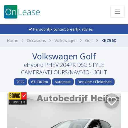
Persoonlijk contact & eerlijk advies
Home
Occasions
Volkswagen
Golf
KKZ56D
Volkswagen Golf
eHybrid PHEV 204PK DSG STYLE
CAMERA/VELOURS/NAVI/IQ-LIGHT
2022
63.130 km
Automaat
Benzine / Elektrisch