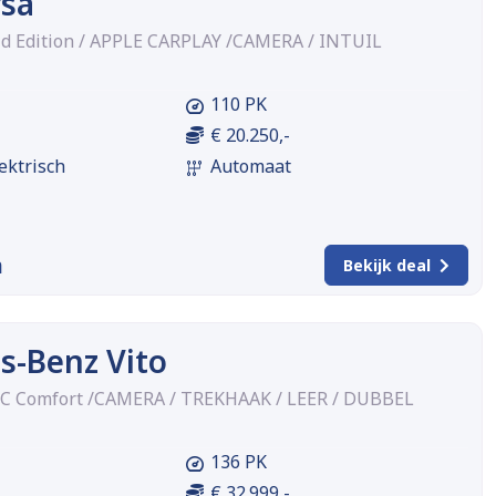
rsa
id Edition / APPLE CARPLAY /CAMERA / INTUIL
110 PK
€ 20.250,-
ektrisch
Automaat
m
Bekijk deal
s-Benz Vito
DC Comfort /CAMERA / TREKHAAK / LEER / DUBBEL
136 PK
€ 32.999,-