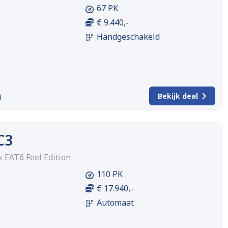
67 PK
€ 9.440,-
Handgeschakeld
m
Bekijk deal
C3
k EAT6 Feel Edition
110 PK
€ 17.940,-
Automaat