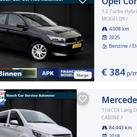
Opel Co
1.2 Turbo Hybr
MOGELIJK /
4.008 km
2025
Benzine / El
€ 384
p/
Marge
Mercede
114 CDI Lang 
CABINE /
84.443 km
2018