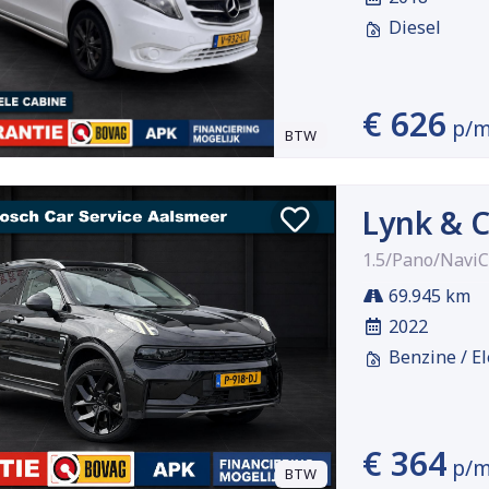
Diesel
€ 626
p/
BTW
Lynk & C
1.5/Pano/NaviC
69.945 km
2022
Benzine / El
€ 364
p/
BTW