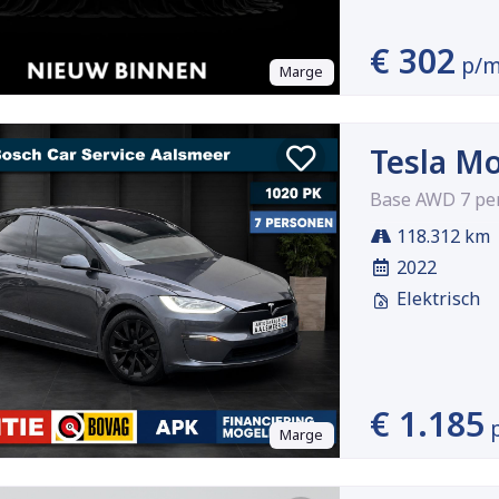
€ 302
p/
Marge
Tesla Mo
Base AWD 7 per
118.312 km
2022
Elektrisch
€ 1.185
Marge