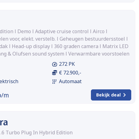
dition l Demo l Adaptive cruise control l Airco l
elen voor, elekt. verstelb. l Geheugen bestuurdersstoel l
ak l Head-up display l 360 graden camera l Matrix LED
ng & Olufsen sound system l Verwarmbare voorstoelen
272 PK
€ 72.900,-
ektrisch
Automaat
p/m
Bekijk deal
ra
.6 Turbo Plug In Hybrid Edition