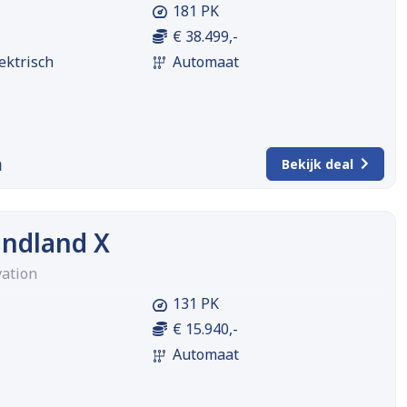
181 PK
€ 38.499,-
ektrisch
Automaat
m
Bekijk deal
andland X
vation
131 PK
€ 15.940,-
Automaat