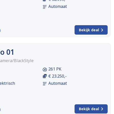
Automaat
m
Bekijk deal
o 01
amera/BlackStyle
261 PK
€ 23.250,-
ektrisch
Automaat
m
Bekijk deal