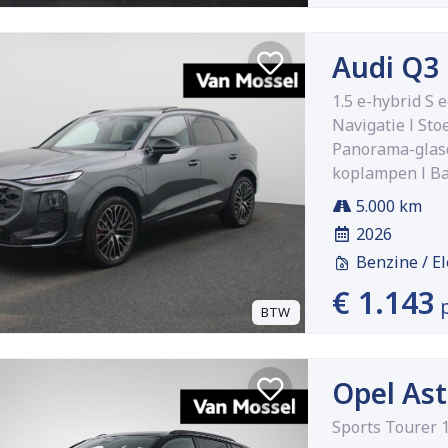
Audi Q3
1.5 e-hybrid S e
Navigatie l Sto
Panorama-glasd
koplampen l Ba
5.000 km
2026
Benzine / El
€ 1.143
BTW
Opel Ast
Sports Tourer 1