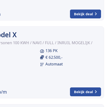
m
Bekijk deal
del X
sonen 100 KWH / NAVI / FULL / INRUIL MOGELIJK /
136 PK
€ 62.500,-
Automaat
p/m
Bekijk deal