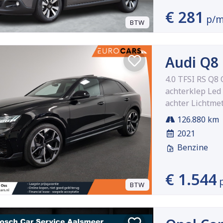
€ 281
p/
BTW
Audi Q8
4.0 TFSI RS Q8
achterklep Led
achter Lichtme
126.880 km
2021
Benzine
€ 1.544
BTW