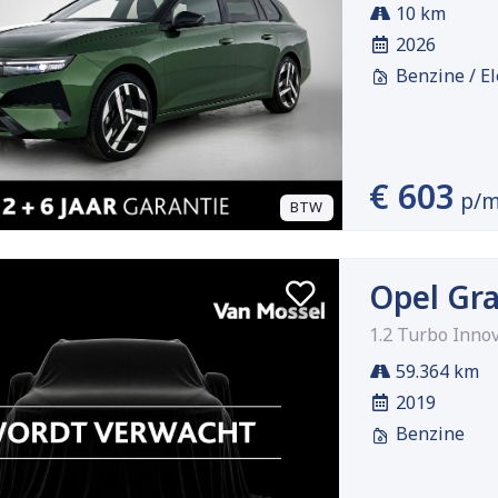
10 km
2026
Benzine / El
€ 603
p/
BTW
Opel Gr
1.2 Turbo Inno
59.364 km
2019
Benzine