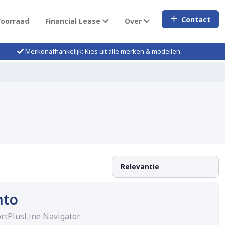
Contact
Voorraad
Financial Lease
Over
Merkonafhankelijk: Kies uit alle merken & modellen
nto
rtPlusLine Navigator