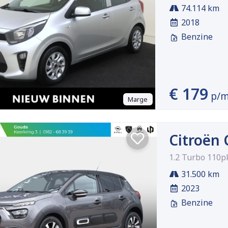
74.114 km
2018
Benzine
€ 179
p/
Marge
Citroën 
1.2 Turbo 110p
31.500 km
2023
Benzine