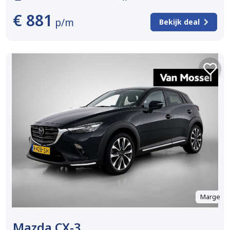
€ 881
p/m
Bekijk deal
Marge
Mazda CX-3