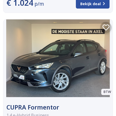
€ 1.024
p/m
Bekijk deal
BTW
CUPRA Formentor
1.4 e-Hybrid Business