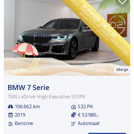
Marge
BMW 7 Serie
750Li xDrive High Executive 531PK
106.662 km
532 PK
2019
€ 53.980,-
Benzine
Automaat