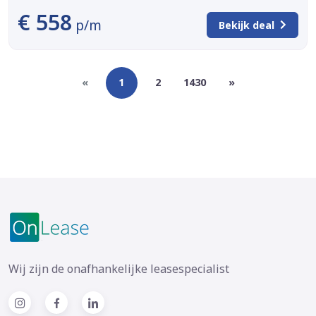
€ 558
p/m
Bekijk deal
«
1
2
1430
»
Wij zijn de onafhankelijke leasespecialist