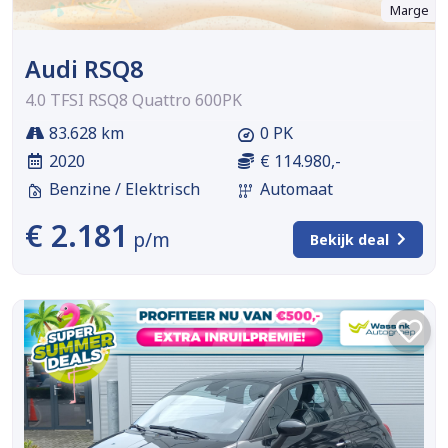
Marge
Audi RSQ8
4.0 TFSI RSQ8 Quattro 600PK
83.628 km
0 PK
2020
€ 114.980,-
Benzine / Elektrisch
Automaat
€ 2.181
p/m
Bekijk deal