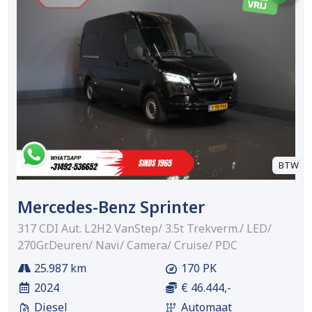
BTW
Mercedes-Benz Sprinter
317 CDI Aut. L2H2 VanStep/ 3.5t Trekverm./ LED/
270Gr.Deuren/ Navi/ Camera/ Cruise/ PDC
25.987 km
170 PK
2024
€ 46.444,-
Diesel
Automaat