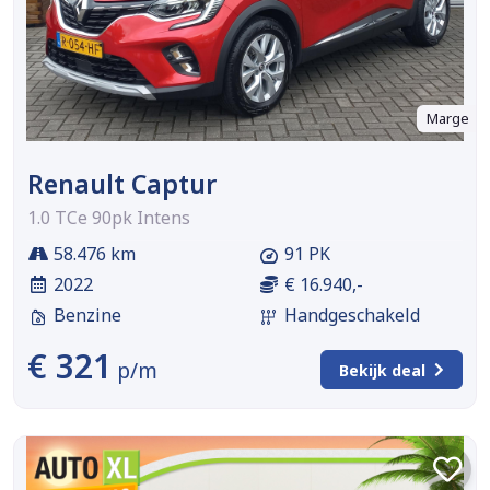
Marge
Renault Captur
1.0 TCe 90pk Intens
58.476 km
91 PK
2022
€ 16.940,-
Benzine
Handgeschakeld
€ 321
p/m
Bekijk deal