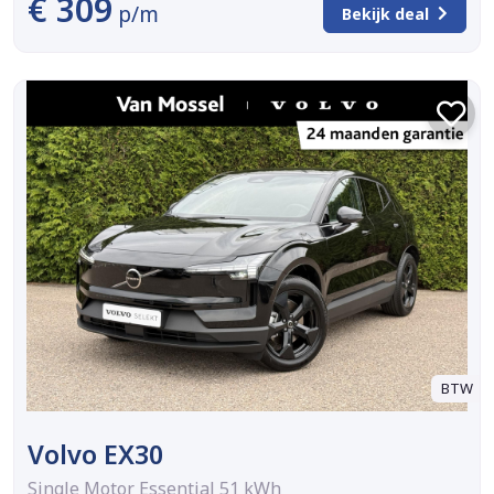
€ 309
p/m
Bekijk deal
BTW
Volvo EX30
Single Motor Essential 51 kWh