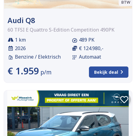
BTW
Audi Q8
60 TFSI E Quattro S-Edition Competition 490PK
1 km
489 PK
2026
€ 124.980,-
Benzine / Elektrisch
Automaat
€ 1.959
p/m
Bekijk deal