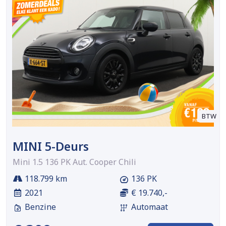
BTW
MINI 5-Deurs
Mini 1.5 136 PK Aut. Cooper Chili
118.799 km
136 PK
2021
€ 19.740,-
Benzine
Automaat