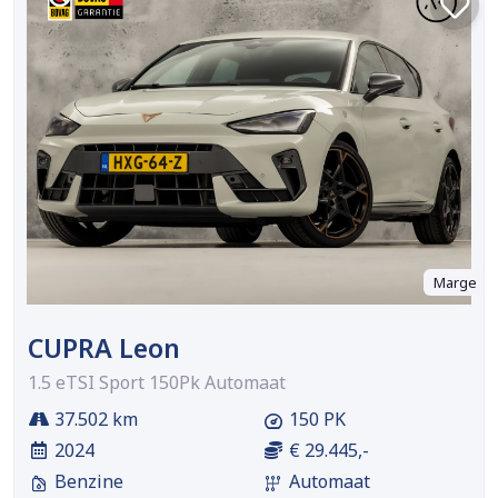
Marge
CUPRA Leon
1.5 eTSI Sport 150Pk Automaat
37.502 km
150 PK
2024
€ 29.445,-
Benzine
Automaat