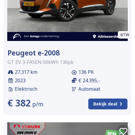
BTW
Peugeot e-2008
GT EV 3-FASEN 50kWh 136pk
27.317 km
136 PK
2023
€ 24.395,-
Elektrisch
Automaat
€ 382
p/m
Bekijk deal