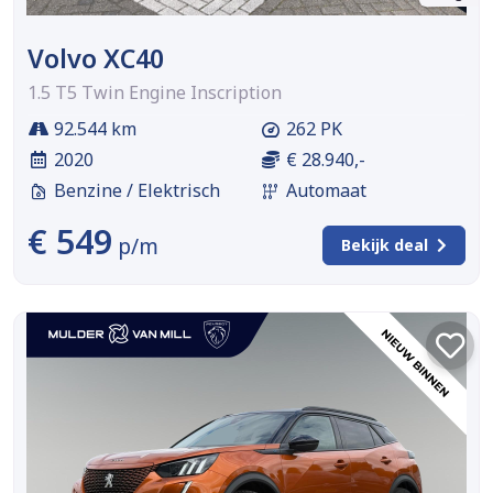
Volvo XC40
1.5 T5 Twin Engine Inscription
92.544 km
262 PK
2020
€ 28.940,-
Benzine / Elektrisch
Automaat
€ 549
p/m
Bekijk deal