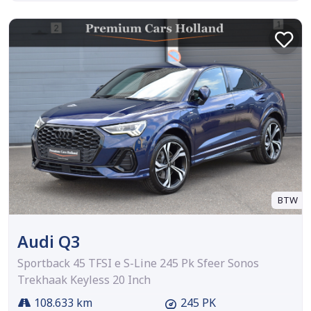
BTW
Audi Q3
Sportback 45 TFSI e S-Line 245 Pk Sfeer Sonos
Trekhaak Keyless 20 Inch
108.633 km
245 PK