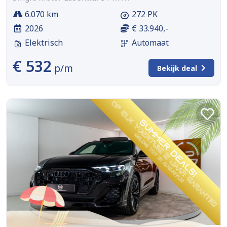
6.070 km
272 PK
2026
€ 33.940,-
Elektrisch
Automaat
€ 532
p/m
Bekijk deal