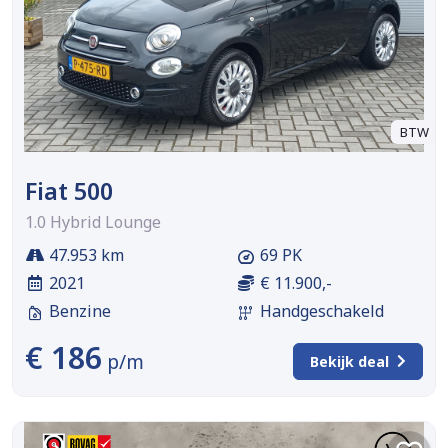
BTW
Fiat 500
1.0 Hybrid Lounge
47.953 km
69 PK
2021
€ 11.900,-
Benzine
Handgeschakeld
€ 186
p/m
Bekijk deal