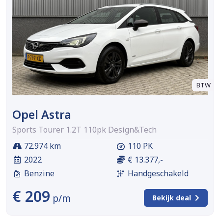
BTW
Opel Astra
Sports Tourer 1.2T 110pk Design&Tech
72.974 km
110 PK
2022
€ 13.377,-
Benzine
Handgeschakeld
€ 209
p/m
Bekijk deal