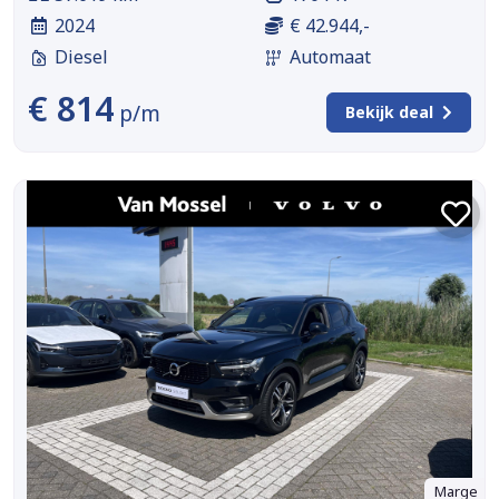
2024
€ 42.944,-
Diesel
Automaat
€ 814
p/m
Bekijk deal
Marge