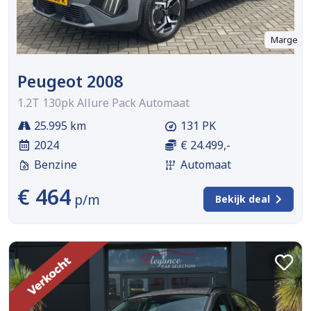
Marge
Peugeot 2008
1.2T 130pk Allure Pack Automaat
25.995 km
131 PK
2024
€ 24.499,-
Benzine
Automaat
€ 464
p/m
Bekijk deal