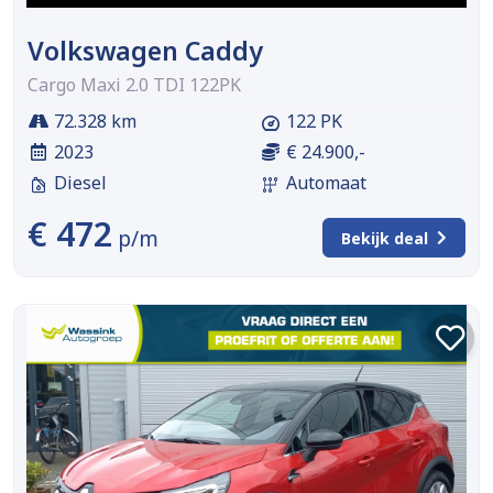
Volkswagen Caddy
Cargo Maxi 2.0 TDI 122PK
72.328 km
122 PK
2023
€ 24.900,-
Diesel
Automaat
€ 472
p/m
Bekijk deal