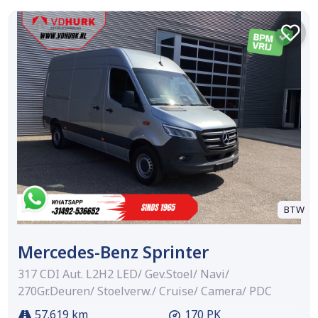
BTW
Mercedes-Benz Sprinter
317 CDI Aut. L2H2 LED/ Gev.Stoel/ Navi/
270Gr.Deuren/ Stoelverw./ Cruise/ Camera/ PDC
57.619 km
170 PK