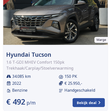
Marge
Hyundai Tucson
1.6 T-GDI MHEV Comfort 150pk
Trekhaak/Carplay/Stoelverwarming
34.085 km
150 PK
2022
€ 25.950,-
Benzine
Handgeschakeld
€ 492
p/m
Bekijk deal