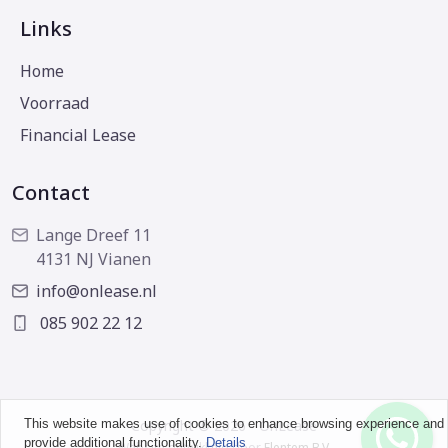
Links
Home
Voorraad
Financial Lease
Contact
Lange Dreef 11
4131 NJ Vianen
info@onlease.nl
085 902 22 12
This website makes use of cookies to enhance browsing experience and
Copyright © 2026 - OnLease
provide additional functionality.
Details
Website ontwikkeld door
Flentem B.V.