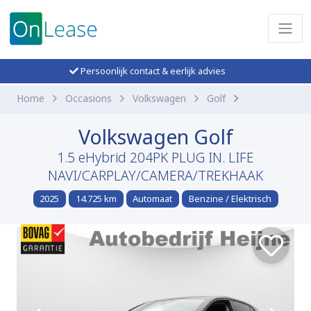
Persoonlijk contact & eerlijk advies
Home
Occasions
Volkswagen
Golf
Volkswagen Golf
1.5 eHybrid 204PK PLUG IN. LIFE
NAVI/CARPLAY/CAMERA/TREKHAAK
2025
14.725 km
Automaat
Benzine / Elektrisch