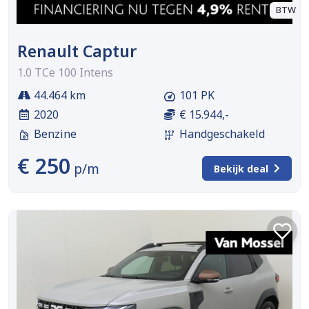
BTW
Renault Captur
1.0 TCe 100 Intens
44.464 km
101 PK
2020
€ 15.944,-
Benzine
Handgeschakeld
€ 250
p/m
Bekijk deal