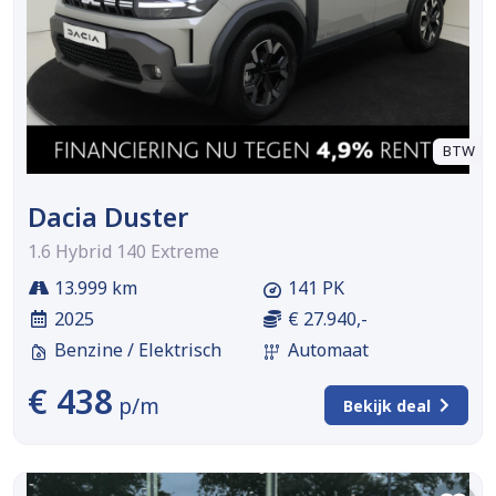
BTW
Dacia Duster
1.6 Hybrid 140 Extreme
13.999 km
141 PK
2025
€ 27.940,-
Benzine / Elektrisch
Automaat
€ 438
p/m
Bekijk deal