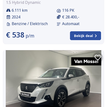
1.5 Hybrid Dynamic
6.111 km
116 PK
2024
€ 28.400,-
Benzine / Elektrisch
Automaat
€ 538
p/m
Bekijk deal