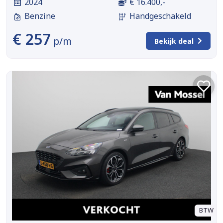
2024
€ 16.400,-
Benzine
Handgeschakeld
€ 257
p/m
Bekijk deal
BTW