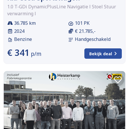
1.0 T-GDi DynamicPlusLine Navigatie l Stoel Stuur
verwarming l
36.785 km
101 PK
2024
€ 21.785,-
Benzine
Handgeschakeld
€ 341
p/m
Bekijk deal