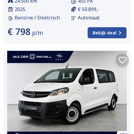
24.500 km
455 PK
2025
€ 50.899,-
Benzine / Elektrisch
Automaat
€ 798
p/m
Bekijk deal