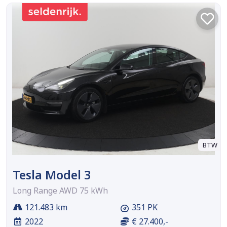
BTW
Tesla Model 3
Long Range AWD 75 kWh
121.483 km
351 PK
2022
€ 27.400,-