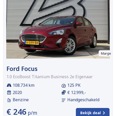
Marge
Ford Focus
1.0 EcoBoost Titanium Business 2e Eigenaar
108.734 km
125 PK
2020
€ 12.999,-
Benzine
Handgeschakeld
€ 246
p/m
Bekijk deal