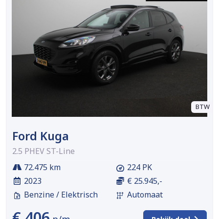
BTW
Ford Kuga
2.5 PHEV ST-Line
72.475 km
224 PK
2023
€ 25.945,-
Benzine / Elektrisch
Automaat
€ 406