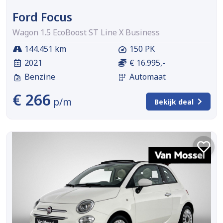
Ford Focus
Wagon 1.5 EcoBoost ST Line X Business
144.451 km
150 PK
2021
€ 16.995,-
Benzine
Automaat
€ 266
p/m
Bekijk deal