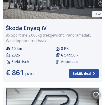
BTW
Škoda Enyaq iV
85 Sportline 2.000kg trekgewicht, Panoramadak,
Wegklapbare trekhaak
10 km
0 PK
2026
€ 54.950,-
Elektrisch
Automaat
€ 861
p/m
Bekijk deal