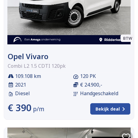
BTW
Opel Vivaro
Combi L2 1.5 CDTI 120pk
109.108 km
120 PK
2021
€ 24.900,-
Diesel
Handgeschakeld
€ 390
p/m
Bekijk deal