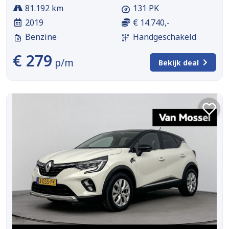
81.192 km
131 PK
2019
€ 14.740,-
Benzine
Handgeschakeld
€ 279
p/m
Bekijk deal