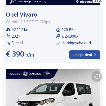
BTW
Opel Vivaro
Combi L2 1.5 CDTI 120pk
92.117 km
120 PK
2021
€ 24.900,-
Diesel
Handgeschakeld
€ 390
p/m
Bekijk deal