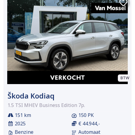
BTW
Škoda Kodiaq
1.5 TSI MHEV Business Edition 7p.
151 km
150 PK
2025
€ 44.944,-
Benzine
Automaat