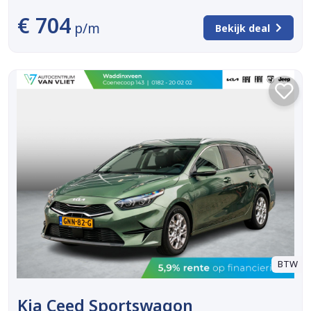
€ 704
p/m
Bekijk deal
BTW
Kia Ceed Sportswagon