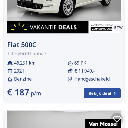
BTW
Fiat 500C
1.0 Hybrid Lounge
46.251 km
69 PK
2021
€ 11.940,-
Benzine
Handgeschakeld
€ 187
p/m
Bekijk deal