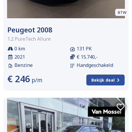
BTW
Peugeot 2008
1.2 PureTech Allure
0 km
131 PK
2021
€ 15.740,-
Benzine
Handgeschakeld
€ 246
p/m
Bekijk deal