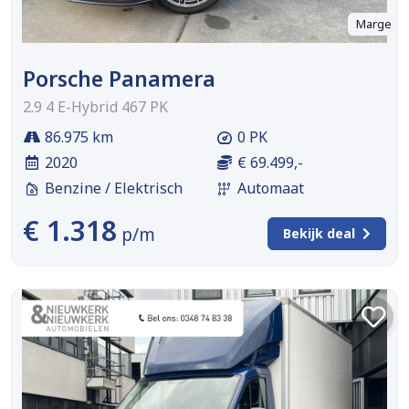
Marge
Porsche Panamera
2.9 4 E-Hybrid 467 PK
86.975 km
0 PK
2020
€ 69.499,-
Benzine / Elektrisch
Automaat
€ 1.318
p/m
Bekijk deal