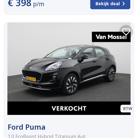
€ 398
p/m
Bekijk deal
BTW
Ford Puma
1.0 EcoBoost Hybrid Titanium Aut.