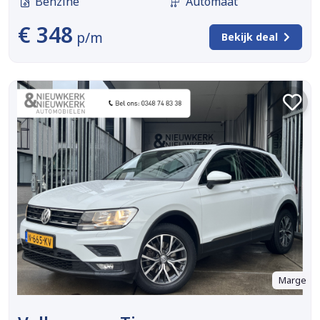
Benzine
Automaat
€ 348
p/m
Bekijk deal
Marge