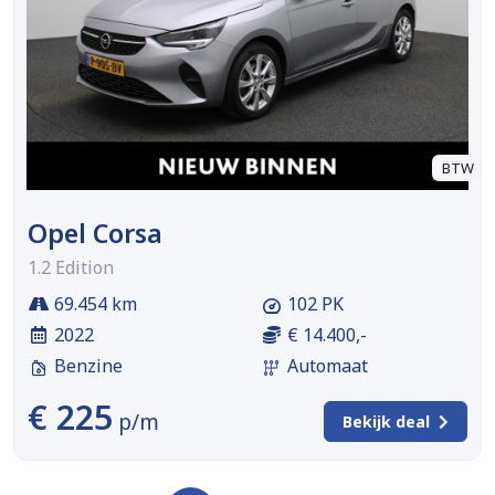
BTW
Opel Corsa
1.2 Edition
69.454 km
102 PK
2022
€ 14.400,-
Benzine
Automaat
€ 225
p/m
Bekijk deal