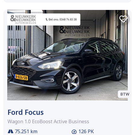
BTW
Ford Focus
Wagon 1.0 EcoBoost Active Business
75.251 km
126 PK