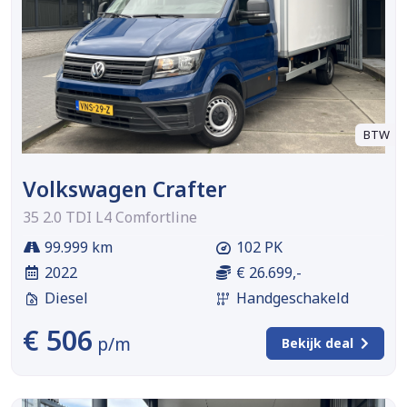
BTW
Volkswagen Crafter
35 2.0 TDI L4 Comfortline
99.999 km
102 PK
2022
€ 26.699,-
Diesel
Handgeschakeld
€ 506
p/m
Bekijk deal