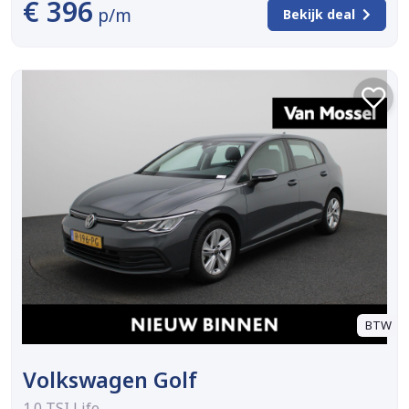
€ 396
p/m
Bekijk deal
BTW
Volkswagen Golf
1.0 TSI Life