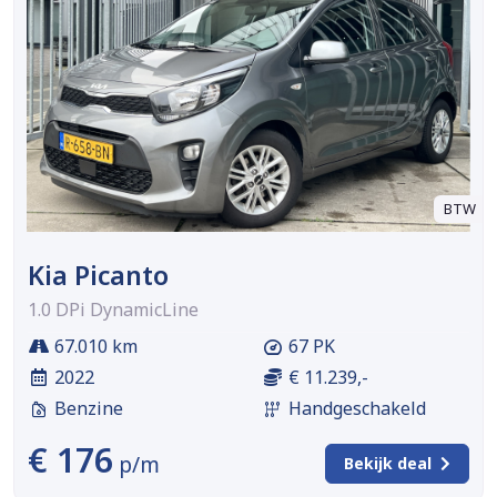
BTW
Kia Picanto
1.0 DPi DynamicLine
67.010 km
67 PK
2022
€ 11.239,-
Benzine
Handgeschakeld
€ 176
p/m
Bekijk deal