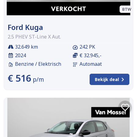
BTW
Ford Kuga
2.5 PHEV ST-Line X Aut.
32.649 km
242 PK
2024
€ 32.945,-
Benzine / Elektrisch
Automaat
€ 516
p/m
Bekijk deal