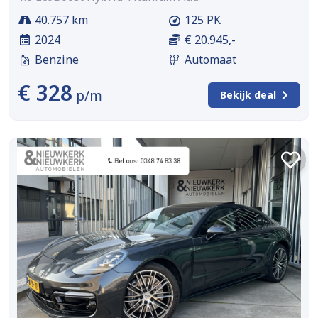
40.757 km
125 PK
2024
€ 20.945,-
Benzine
Automaat
€ 328
p/m
Bekijk deal