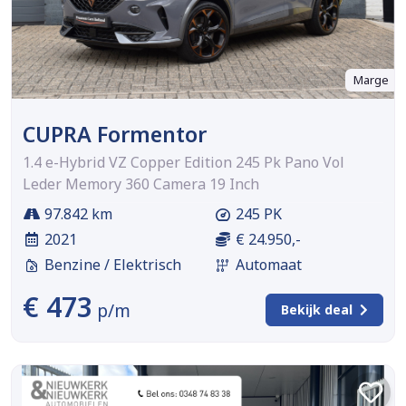
Marge
CUPRA Formentor
1.4 e-Hybrid VZ Copper Edition 245 Pk Pano Vol
Leder Memory 360 Camera 19 Inch
97.842 km
245 PK
2021
€ 24.950,-
Benzine / Elektrisch
Automaat
€ 473
p/m
Bekijk deal