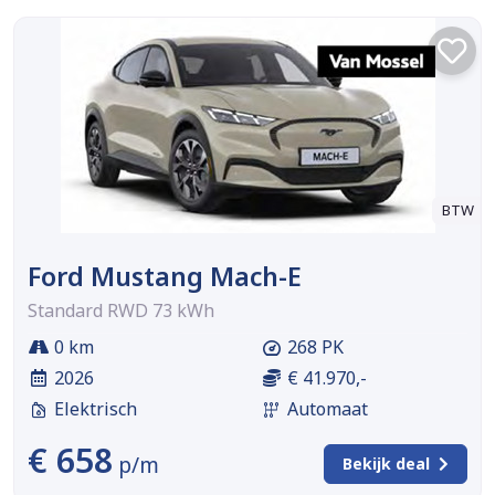
BTW
Ford Mustang Mach-E
Standard RWD 73 kWh
0 km
268 PK
2026
€ 41.970,-
Elektrisch
Automaat
€ 658
p/m
Bekijk deal