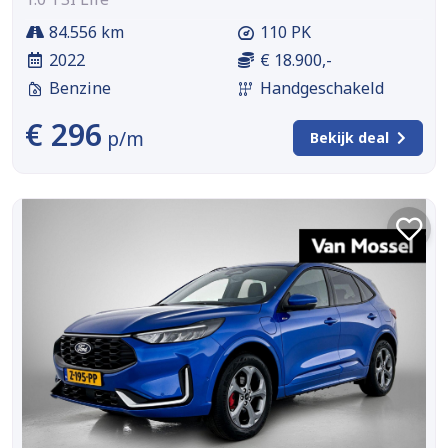
84.556 km
110 PK
2022
€ 18.900,-
Benzine
Handgeschakeld
€ 296
p/m
Bekijk deal