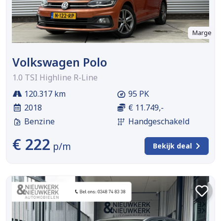
Marge
Volkswagen Polo
1.0 TSI Highline R-Line
120.317 km
95 PK
2018
€ 11.749,-
Benzine
Handgeschakeld
€ 222
p/m
Bekijk deal