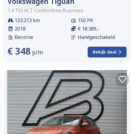
Volkswagen Tiguan
1.4 TSI ACT Comfortline Business
123.213 km
150 PK
2018
€ 18.389,-
Benzine
Handgeschakeld
€ 348
p/m
Bekijk deal