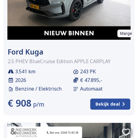
Marge
Ford Kuga
2.5 PHEV BlueCruise Edition APPLE CARPLAY
3.541 km
243 PK
2026
€ 47.895,-
Benzine / Elektrisch
Automaat
€ 908
p/m
Bekijk deal