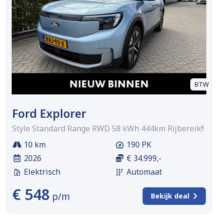
BTW
Ford Explorer
Style Standard Range RWD 58 kWh 444km Rijbereik!!
10 km
190 PK
2026
€ 34.999,-
Elektrisch
Automaat
€ 548
p/m
Bekijk deal