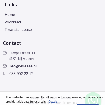
Links
Home
Voorraad
Financial Lease
Contact
Lange Dreef 11
4131 NJ Vianen
info@onlease.nl
085 902 22 12
This website makes use of cookies to enhance browsing experience and
Copyright © 2026 - OnLease
provide additional functionality.
Details
Website ontwikkeld door
Flentem B.V.