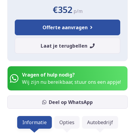
€352
p/m
Offerte aanvragen
Laat je terugbellen
Vragen of hulp nodig?
Wij zijn nu bereikbaar, stuur ons een appje!
Deel op WhatsApp
Informatie
Opties
Autobedrijf