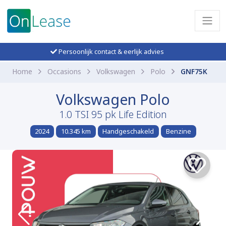
Persoonlijk contact & eerlijk advies
Home
Occasions
Volkswagen
Polo
GNF75K
Volkswagen Polo
1.0 TSI 95 pk Life Edition
2024
10.345 km
Handgeschakeld
Benzine