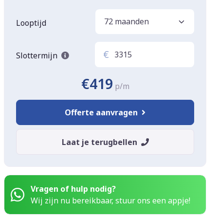
Looptijd
€
Slottermijn
€419
p/m
Offerte aanvragen
Laat je terugbellen
Vragen of hulp nodig?
Wij zijn nu bereikbaar, stuur ons een appje!