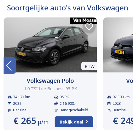
Soortgelijke auto's van Volkswagen
BTW
Volkswagen Polo
Vo
1.0 TSI Life Business 95 PK
74.171 km
95 PK
92.300 km
2022
€ 16.900,-
2023
Benzine
Handgeschakeld
Benzine
€ 265
€ 24
p/m
Bekijk deal