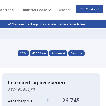
Contact
Voorraad
Financial Lease
Over
Merkonafhankelijk: Kies uit alle merken & modellen
2024
40.582 km
Automaat
Benzine
Leasebedrag berekenen
BTW: €4.641,69
26.745
€
Aanschafprijs