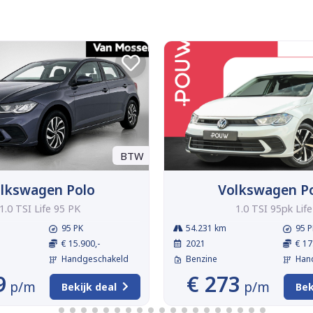
BTW
lkswagen Polo
Volkswagen P
1.0 TSI Life 95 PK
1.0 TSI 95pk Life
95 PK
54.231 km
95 P
€ 15.900,-
2021
€ 17
Handgeschakeld
Benzine
Han
9
€ 273
p/m
p/m
Bekijk deal
Bek