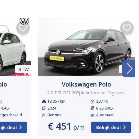
BTW
BTW
olo
Volkswagen Polo
2.0 TSI GTI 207pk Automaat Digitale...
K
13.057 km
207 PK
.450,-
2024
€ 28.800,-
dgeschakeld
Benzine
Automaat
€ 451
p/m
ijk deal
Bekijk deal