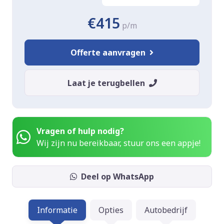
€415
p/m
Offerte aanvragen
Laat je terugbellen
Vragen of hulp nodig?
Wij zijn nu bereikbaar, stuur ons een appje!
Deel op WhatsApp
Informatie
Opties
Autobedrijf