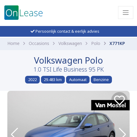
Persoonlijk contact & eerlijk advies
Home
Occasions
Volkswagen
Polo
X771KP
Volkswagen Polo
1.0 TSI Life Business 95 PK
2022
29.483 km
Automaat
Benzine